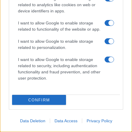
related to analytics like cookies on web or
device identifiers in apps.
La Trilogia del Rimosso di Michelangelo
I want to allow Google to enable storage
Severgnini, prodotta da l'AntiDiplomatico,
related to functionality of the website or app.
interamente in chiaro
24 Luglio 2026 15:49
I want to allow Google to enable storage
related to personalization.
I want to allow Google to enable storage
#
GENERAZIONE
ANTIDIPLOMATICA
related to security, including authentication
functionality and fraud prevention, and other
user protection.
CONFIRM
Data Deletion
Data Access
Privacy Policy
Berlino salva la privacy delle chat online –
ma il rischio censura resta all’orizzonte