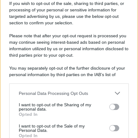
Volpi sulla bolla tecnologica
If you wish to opt-out of the sale, sharing to third parties, or
27 Giugno 2026 16:24
processing of your personal or sensitive information for
targeted advertising by us, please use the below opt-out
section to confirm your selection.
Please note that after your opt-out request is processed you
#
MONDISUD
may continue seeing interest-based ads based on personal
information utilized by us or personal information disclosed to
third parties prior to your opt-out.
di Fabrizio Verde
You may separately opt-out of the further disclosure of your
personal information by third parties on the IAB’s list of
downstream participants.
Dalla Convertibilità al "grillete fiscal":
Personal Data Processing Opt Outs
This information may also be disclosed by us to third parties
l'Argentina si consegna ai mercati (ancora
on the IAB’s List of Downstream Participants that may further
una volta)
I want to opt-out of the Sharing of my
disclose it to other third parties.
personal data.
01 Agosto 2026 19:07
Opted In
Please note that this website/app uses one or more Google
services and may gather and store information including but
I want to opt-out of the Sale of my
Personal Data.
not limited to your visit or usage behaviour. You may click to
Opted In
grant or deny consent to Google and its third-party tags to