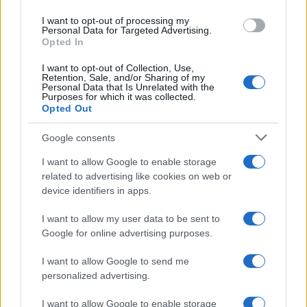
use your data for below specified purposes in below Google
I want to opt-out of processing my
consent section.
Personal Data for Targeted Advertising.
Opted In
I want to opt-out of Collection, Use,
Retention, Sale, and/or Sharing of my
Personal Data that Is Unrelated with the
Purposes for which it was collected.
#
RETHINK.POWER
Opted Out
Google consents
di Alessandro Bartoloni
I want to allow Google to enable storage
related to advertising like cookies on web or
device identifiers in apps.
Come finirebbe una guerra tra UE e
I want to allow my user data to be sent to
Russia? Tre scenari per il 2030 (e le
Google for online advertising purposes.
alternative alla linea dura)
I want to allow Google to send me
20 Luglio 2026 10:00
personalized advertising.
I want to allow Google to enable storage