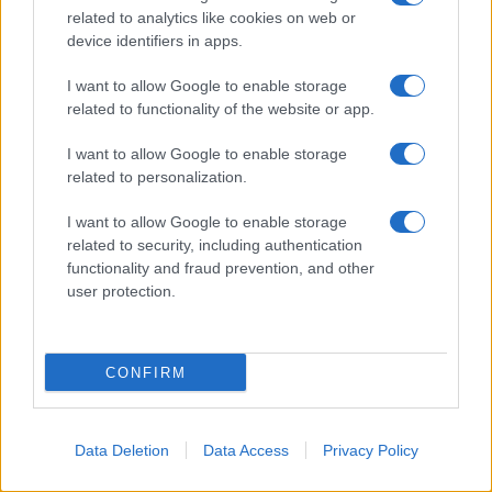
related to analytics like cookies on web or
device identifiers in apps.
I want to allow Google to enable storage
related to functionality of the website or app.
I want to allow Google to enable storage
related to personalization.
I want to allow Google to enable storage
related to security, including authentication
functionality and fraud prevention, and other
user protection.
CONFIRM
Data Deletion
Data Access
Privacy Policy
I PIÙ LETTI DELLA SETTIMANA