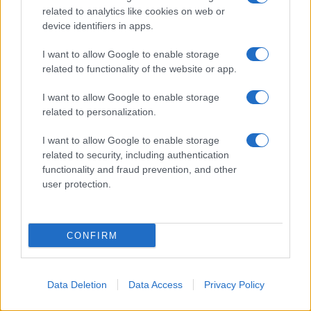
related to analytics like cookies on web or
device identifiers in apps.
I want to allow Google to enable storage
related to functionality of the website or app.
I want to allow Google to enable storage
#
GEOGRAFIE
DEL
POTERE
related to personalization.
I want to allow Google to enable storage
di Fabio Massimo Paernti
related to security, including authentication
functionality and fraud prevention, and other
user protection.
CONFIRM
"Mentre noi giochiamo con i chatbot, la
Cina si è presa il futuro dell'IA" (VIDEO)
24 Giugno 2026 08:00
Data Deletion
Data Access
Privacy Policy