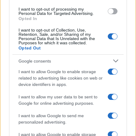
use your data for below specified purposes in below Google
I want to opt-out of processing my
consent section.
Personal Data for Targeted Advertising.
Berlino salva la privacy delle chat online –
Opted In
ma il rischio censura resta all’orizzonte
I want to opt-out of Collection, Use,
17 Ottobre 2025 13:00
Retention, Sale, and/or Sharing of my
Personal Data that Is Unrelated with the
Purposes for which it was collected.
Opted Out
#
UNA
FINESTRA
APERTA
Google consents
I want to allow Google to enable storage
related to advertising like cookies on web or
Una finestra aperta
device identifiers in apps.
I want to allow my user data to be sent to
Google for online advertising purposes.
La governance cinese vista dai
I want to allow Google to send me
rappresentanti italiani e la visione dello
personalized advertising.
sviluppo comune sino-italiano
06 Agosto 2026 08:00
I want to allow Google to enable storage