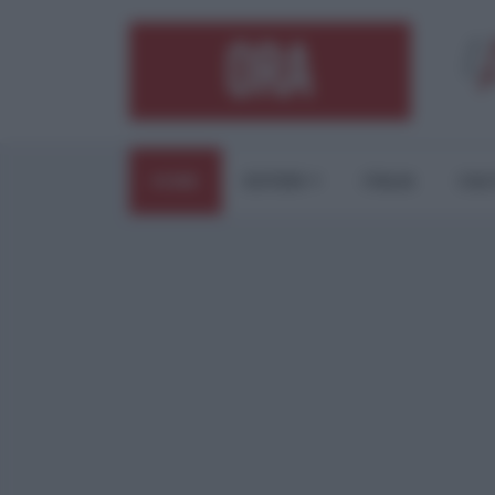
HOME
ESTERI
ITALIA
CUL