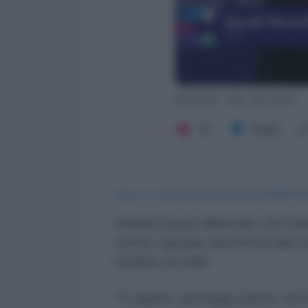
https://x.com/richimedhurst/status/199089674
Hurwitz ha poi affermato che l'edu
contro i giovani, perché ha dato l
sempre un male.
"E sapete, purtroppo penso che 