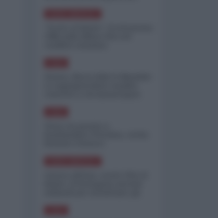
minimizzare le perdite
NORD-AMERICA
"Scorte al limite": il retroscena
CNN sulla difesa USA nel
conflitto iraniano
ASIA
Yemen, blocco Bab el-Mandab:
Le superpetroliere saudite
costrette a circumnavigare
l'Africa
ASIA
l'Iran era pronto a
bombardare l'Ucraina, cos'ha
fermato l'attacco
NORD-AMERICA
Guerra all'Iran, scorte USA al
limite: il Pentagono investe
miliardi per ricostituire gli
arsenali
ASIA