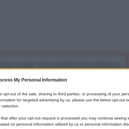
iti per sempre. Il tuo contributo fa la differenza:
mazione. L'ANTIDIPLOMATICO SEI ANCHE TU!
ocess My Personal Information
a 5€
Dona 15€
Scegli importo
to opt-out of the sale, sharing to third parties, or processing of your per
formation for targeted advertising by us, please use the below opt-out s
 selection.
 that after your opt-out request is processed you may continue seeing i
ased on personal information utilized by us or personal information dis