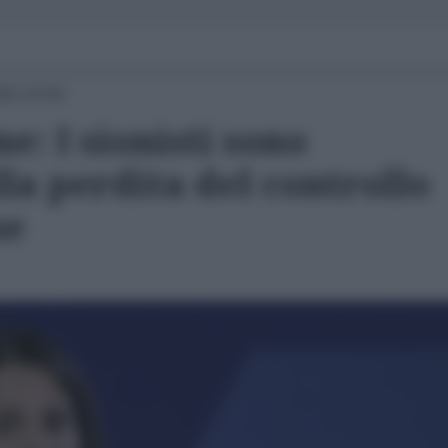
25 10:00
e: I sionisti sono
lla perdita del controllo
ne