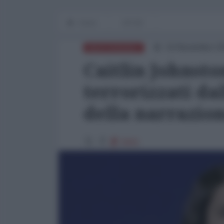
Home
OP-ED
19 Novembre 20
MEDITERRANEO
Caitlin Johnston
terrorizzati da
della narrazio
5842