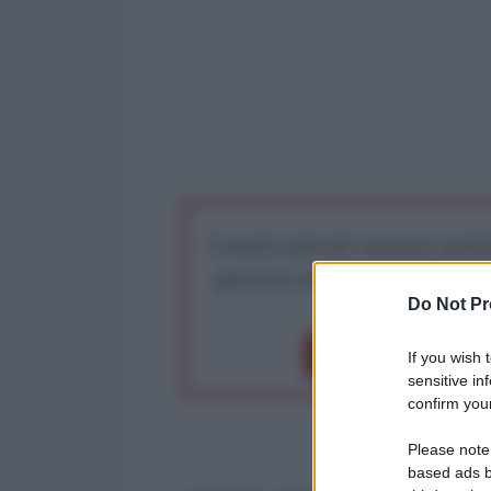
I nostri articoli saranno gratu
preserva la libera infor
Do Not Pr
Dona 1€
Don
If you wish 
sensitive in
confirm your
Please note
based ads b