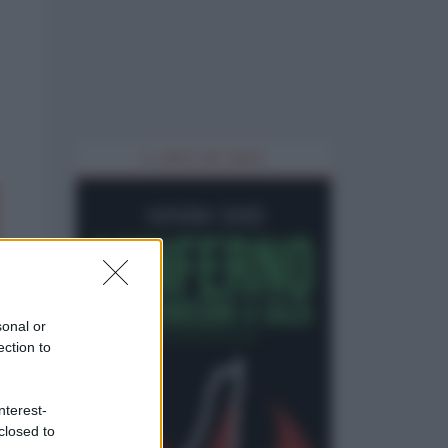
IL LIBRO DEL MESE
sonal or
ection to
nterest-
closed to