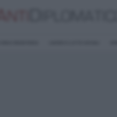
TURA E RESISTENZA
LAVORO E LOTTE SOCIALI
OPI