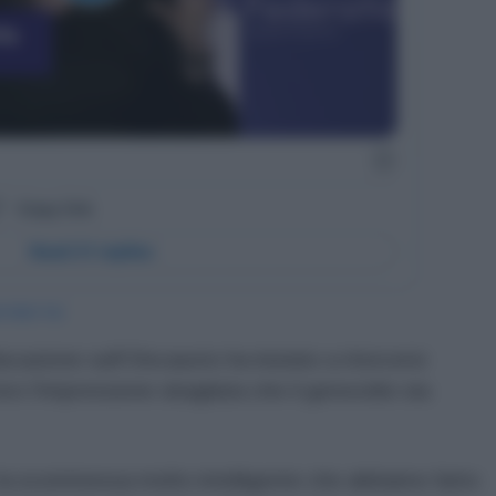
4670867742
cazione sull'Olocausto ha iniziato a ritorcersi
oro l'impressione sbagliata che il genocidio sia
la scommessa molto intelligente che abbiamo fatto