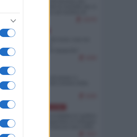
La mappa di Eurostat che
smonta tutte le storielle che vi
raccontano sul turismo di
massa
10378
EUROPA
Invasione di Ceuta: cosa sta
accadendo
nell'enclave spagnola?
9299
ITALIA
Il turismo di massa e i
"risvegli" del Corriere della
sera
9180
AMERICA LATINA
Dalla Convertibilità al "grillete
fiscal": l'Argentina si consegna
ai mercati (ancora una volta)
7937