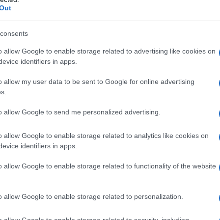
Out
i loro telefoni".
consents
empre più post-alfabetizzati; sempre meno testo,
o allow Google to enable storage related to advertising like cookies on
 Hurwitz. "Quindi TikTok sta letteralmente
evice identifiers in apps.
 giovani tutto il giorno con video della carneficina a
di noi non riescono ad avere una conversazione
o allow my user data to be sent to Google for online advertising
s.
ualsiasi cosa cerchiamo di dire loro, la sentono
na. Quindi voglio fornire dati, informazioni, fatti e
to allow Google to send me personalized advertising.
lo nella loro mente: carneficina. E sembro osceno".
o allow Google to enable storage related to analytics like cookies on
evice identifiers in apps.
o allow Google to enable storage related to functionality of the website
o allow Google to enable storage related to personalization.
o allow Google to enable storage related to security, including