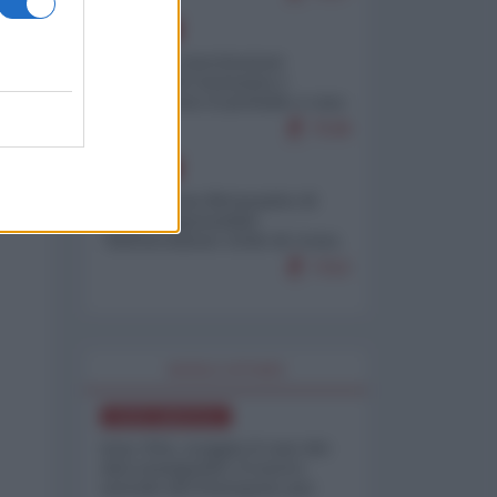
EUROPA
Mosca: le esercitazioni
nucleari di Germania e
Francia sono il preludio a una
guerra contro la Russia
7538
EUROPA
Petro accusa Netanyahu di
essere responsabile
"dell'invasione civile di Ceuta
da parte dei marocchini"
7152
WORLD AFFAIRS
NORD-AMERICA
Iran-USA, scoppia il caso dei
dati manipolati: il nuovo
metodo del Pentagono per