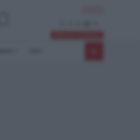
ACCEDI
Abbonati / Sostienici
NIONI
SHOP