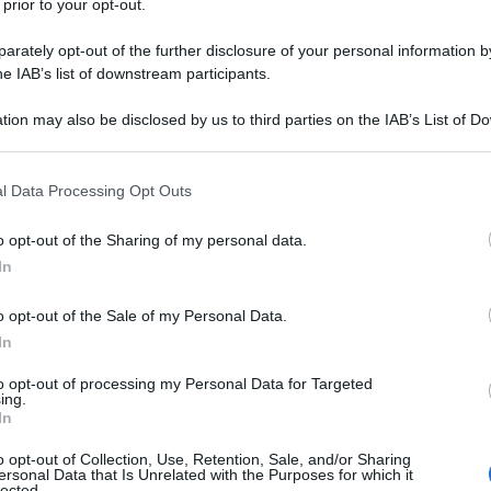
 prior to your opt-out.
rately opt-out of the further disclosure of your personal information by
a,
Sarah Hurwitz,
ha rilasciato alcune dichiarazioni
he IAB’s list of downstream participants.
izione
all'Assemblea generale delle Federazioni
tion may also be disclosed by us to third parties on the IAB’s List of 
ca, esprimendo frustrazione per il modo in cui i
 that may further disclose it to other third parties.
 le argomentazioni pro-Israele a causa della
 that this website/app uses one or more Google services and may gath
 a Gaza.
l Data Processing Opt Outs
including but not limited to your visit or usage behaviour. You may click 
 to Google and its third-party tags to use your data for below specifi
o opt-out of the Sharing of my personal data.
o divario generazionale, credo, e credo che questo
ogle consent section.
In
 social media sono ora la nostra fonte di
. "Una volta le notizie che si ricevevano in America
o opt-out of the Sale of my Personal Data.
 ed erano piuttosto mainstream; sai, in genere non
In
ane estreme. Dovevi andare in una libreria piuttosto
to opt-out of processing my Personal Data for Targeted
e media marginali. Ma oggi abbiamo i social media,
ing.
In
algoritmi sono plasmati da miliardi di persone in tutto
 gli ebrei. Quindi, mentre negli anni '90 un giovane
o opt-out of Collection, Use, Retention, Sale, and/or Sharing
ersonal Data that Is Unrelated with the Purposes for which it
to Al Jazeera o qualcuno come Nick Fuentes, oggi
lected.