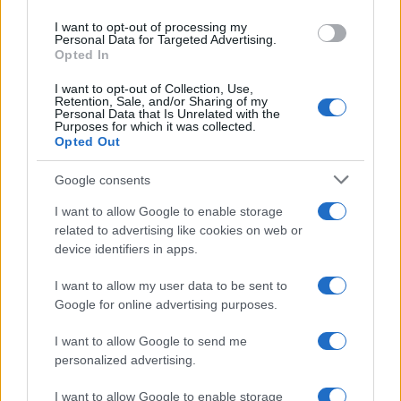
use your data for below specified purposes in below Google
I want to opt-out of processing my
consent section.
Personal Data for Targeted Advertising.
Opted In
I want to opt-out of Collection, Use,
Retention, Sale, and/or Sharing of my
Personal Data that Is Unrelated with the
Purposes for which it was collected.
Opted Out
#
GEOGRAFIE
DEL
POTERE
Google consents
di Fabio Massimo Paernti
I want to allow Google to enable storage
related to advertising like cookies on web or
device identifiers in apps.
I want to allow my user data to be sent to
Google for online advertising purposes.
"Mentre noi giochiamo con i chatbot, la
Cina si è presa il futuro dell'IA" (VIDEO)
I want to allow Google to send me
personalized advertising.
24 Giugno 2026 08:00
I want to allow Google to enable storage