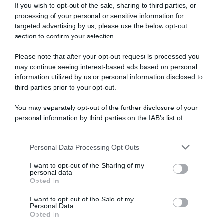
If you wish to opt-out of the sale, sharing to third parties, or
processing of your personal or sensitive information for
targeted advertising by us, please use the below opt-out
section to confirm your selection.
Please note that after your opt-out request is processed you
may continue seeing interest-based ads based on personal
information utilized by us or personal information disclosed to
third parties prior to your opt-out.
You may separately opt-out of the further disclosure of your
personal information by third parties on the IAB’s list of
downstream participants.
Personal Data Processing Opt Outs
This information may also be disclosed by us to third parties
on the IAB’s List of Downstream Participants that may further
I want to opt-out of the Sharing of my
disclose it to other third parties.
personal data.
Opted In
Please note that this website/app uses one or more Google
services and may gather and store information including but
I want to opt-out of the Sale of my
Personal Data.
not limited to your visit or usage behaviour. You may click to
Opted In
grant or deny consent to Google and its third-party tags to