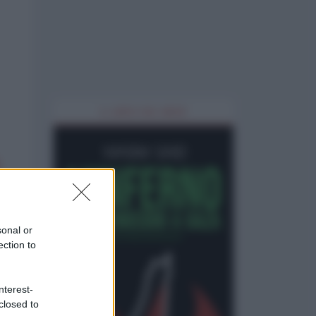
IL LIBRO DEL MESE
sonal or
ection to
nterest-
closed to