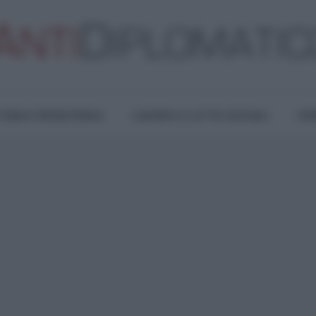
TURA E RESISTENZA
LAVORO E LOTTE SOCIALI
OPI