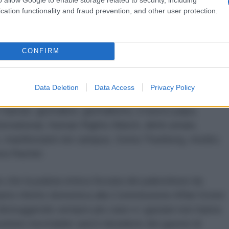
cation functionality and fraud prevention, and other user protection.
 ruling class has decided will be normal.”
l
https://t.co/FtQt5UbWyl
CONFIRM
hnstone (@caitoz)
May 10, 2025
Data Deletion
Data Access
Privacy Policy
amas: giornalisti, giornalismo, il nuovo papa,
ernational, Human Rights Watch, diritti umani,
e, manifestanti nei campus, Greta Thunberg, medici,
ora Rachel.
che la pulizia etnica forzata dei palestinesi da
nto riferito domenica alla Commissione Affari Esteri
 distruggendo sempre più case e i gazawi non hanno
ltato inevitabile sarà il desiderio dei gazesi di