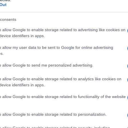
network di notizie. Durante il massacro, ha
Out
 saccheggio e incendio doloso, pubblicando i filmati
consents
rorista".
o allow Google to enable storage related to advertising like cookies on
evice identifiers in apps.
pubblicare i filmati online è noto anche come
o allow my user data to be sent to Google for online advertising
rnalismo.
s.
ustionati dell'ospedale dove si stava riprendendo da
to allow Google to send me personalized advertising.
sinio israeliano in cui avevano bombardato una
o allow Google to enable storage related to analytics like cookies on
e.
evice identifiers in apps.
ssassinerà letteralmente un giornalista bombardando
o allow Google to enable storage related to functionality of the website
nte di aver bombardato l'ospedale per assassinare
ità giornalistiche - e poi vi darà dell'antisemita se
o allow Google to enable storage related to personalization.
pedali e assassina i giornalisti.
o allow Google to enable storage related to security, including