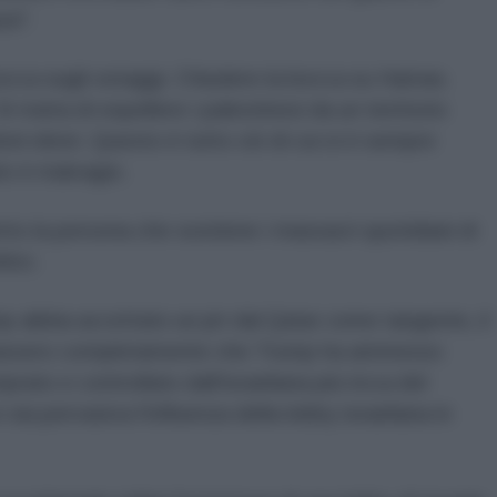
za".
bocca sugli ostaggi. Chiudere la bocca su Hamas.
 tratta di espellere i palestinesi da un territorio
loni ebrei. Questo è tutto ciò di cui si è sempre
rio è malvagio.
etto la persona che sostiene i massacri quotidiani di
tici.
mp abbia accettato un jet dal Qatar come tangente, il
rassero completamente che Trump ha ammesso
ato e controllato dall'israeliana più ricca del
ia pervasiva l'influenza della lobby israeliana in