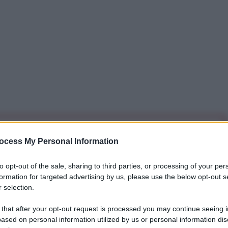
iti per sempre. Il tuo contributo fa la differenza:
ocess My Personal Information
mazione. L'ANTIDIPLOMATICO SEI ANCHE TU!
to opt-out of the sale, sharing to third parties, or processing of your per
formation for targeted advertising by us, please use the below opt-out s
a 5€
Dona 15€
Scegli importo
 selection.
 that after your opt-out request is processed you may continue seeing i
ased on personal information utilized by us or personal information dis