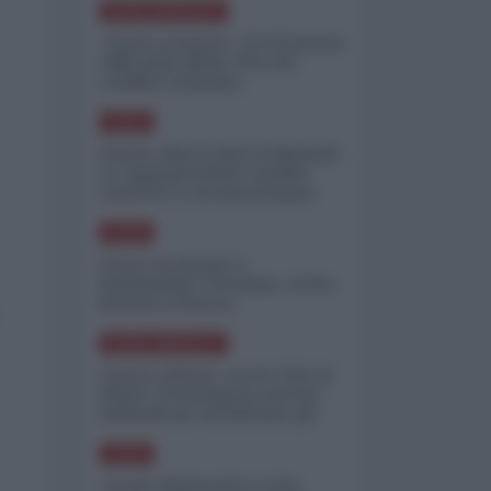
NORD-AMERICA
"Scorte al limite": il retroscena
CNN sulla difesa USA nel
conflitto iraniano
ASIA
Yemen, blocco Bab el-Mandab:
Le superpetroliere saudite
costrette a circumnavigare
l'Africa
ASIA
l'Iran era pronto a
bombardare l'Ucraina, cos'ha
fermato l'attacco
NORD-AMERICA
Guerra all'Iran, scorte USA al
limite: il Pentagono investe
miliardi per ricostituire gli
arsenali
ASIA
Canale diplomatico resta