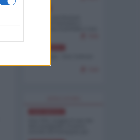
EUROPA
Mosca: le esercitazioni
nucleari di Germania e
Francia sono il preludio a una
guerra contro la Russia
7645
NORD-AMERICA
Chris Hedges - Don Corleone
Trump
7220
WORLD AFFAIRS
NORD-AMERICA
Iran-USA, scoppia il caso dei
dati manipolati: il nuovo
metodo del Pentagono per
minimizzare le perdite