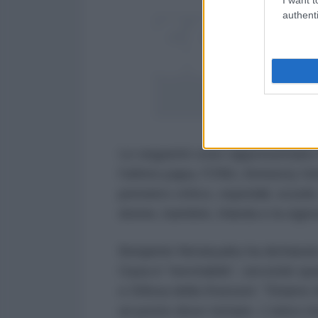
authenti
“This is what our
~ Aaron Bushnel
— Caitlin Jo
Le seguenti cose rappresentano H
l'ultimo papa, l'ONU, Amnesty Int
pensiero critico, ospedali, scuol
donne, bambini, Irlanda e la sign
Benjamin Netanyahu ha dichiarato 
Gaza è “inevitabile”, secondo qua
e Difesa della Knesset: "Stiamo
un posto dove tornare. L'unico risu