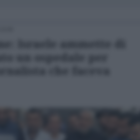
 10:00
ne: Israele ammette di
to un ospedale per
rnalista che faceva