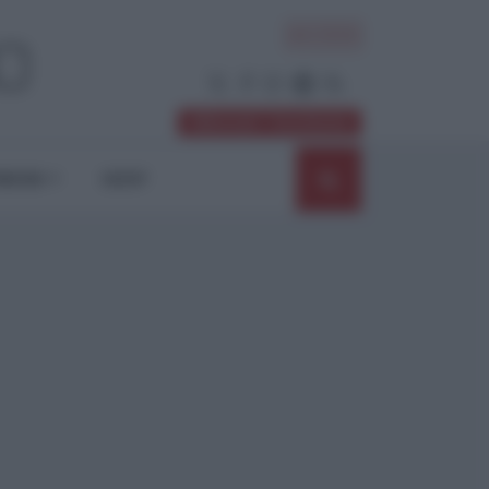
ACCEDI
Abbonati / Sostienici
NIONI
SHOP