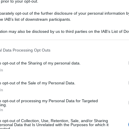
 prior to your opt-out.
rately opt-out of the further disclosure of your personal information by
he IAB’s list of downstream participants.
rdato un ospedale per assassinare un importante
tion may also be disclosed by us to third parties on the IAB’s List of 
ichiarando esplicitamente di averlo assassinato
 that may further disclose it to other third parties.
alistiche.
 that this website/app uses one or more Google services and may gath
l Data Processing Opt Outs
including but not limited to your visit or usage behaviour. You may click 
 to Google and its third-party tags to use your data for below specifi
 Difesa Israeliane ha pubblicato il seguente post su
o opt-out of the Sharing of my personal data.
ogle consent section.
In
o opt-out of the Sale of my Personal Data.
In
bbotto stampa di Aslih:
to opt-out of processing my Personal Data for Targeted
ing.
lih, terrorista della brigata Hamas Khan Yunis, è
In
erroristi nell'ospedale ‘Nasser’ di Khan Yunis.
o opt-out of Collection, Use, Retention, Sale, and/or Sharing
assacro del 7 ottobre sotto le mentite spoglie di
ersonal Data that Is Unrelated with the Purposes for which it
lected.