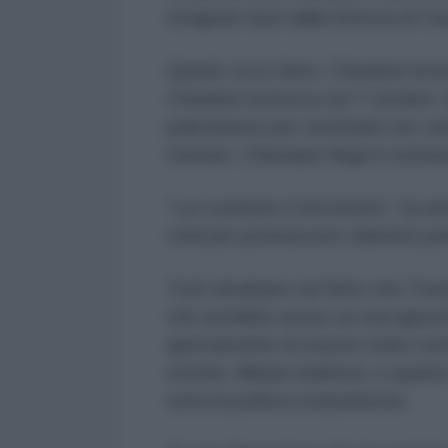
emigrare fuori dalla Striscia di Ga
Quindi, ecco fatto. Chiudete la 
Chiudere la bocca sul 7 ottobre. Si
palestinese per sostituirli con co
trattato. Chiunque finga il contra
“Lei sostiene il terrorismo”, ha d
civili per promuovere obiettivi poli
Tutti sbraitano sul fatto che Tru
che avrebbe senso se non igno
apertamente di essere stato compr
mondo, Miriam Adelson, e quanto s
tutta la politica statunitense.