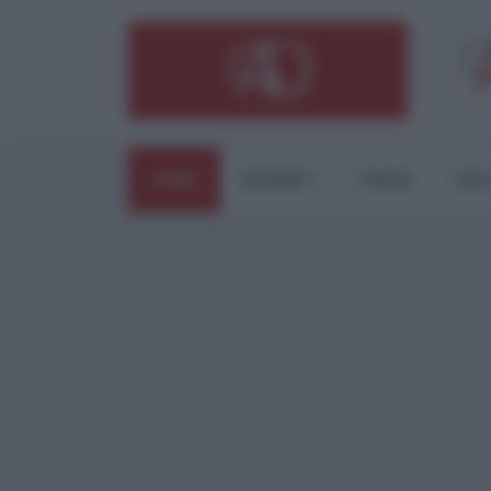
HOME
ESTERI
ITALIA
CUL