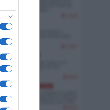
Ceuta: perché il Marocco fa
con noi quello che vuole (di
Alberto Negri)
12849
ITALIA
Il turismo di massa e i
"risvegli" del Corriere della
sera
10387
EUROPA
Cina, Russia e Iran, io ve
l’avevo detto (di Vito
Petrocelli)
8818
AMERICA LATINA
Dalla Convertibilità al "grillete
fiscal": l'Argentina si consegna
ai mercati (ancora una volta)
8083