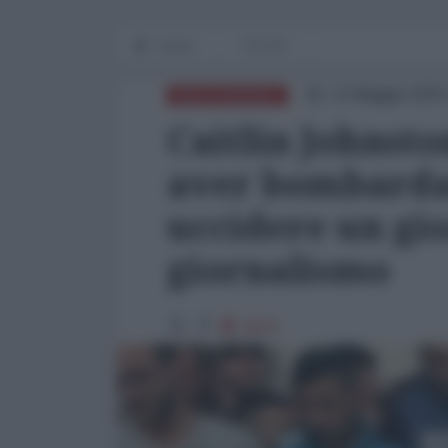
Home
OP-ED
14 Maggio 2025
MEDITERRANEO
Caitlin Johnsto
aver bombarda
uccidere un gio
giornalismo
2819