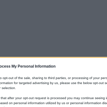
ocess My Personal Information
iti per sempre. Il tuo contributo fa la differenza:
mazione. L'ANTIDIPLOMATICO SEI ANCHE TU!
to opt-out of the sale, sharing to third parties, or processing of your per
formation for targeted advertising by us, please use the below opt-out s
 selection.
a 5€
Dona 15€
Scegli importo
 that after your opt-out request is processed you may continue seeing i
ased on personal information utilized by us or personal information dis