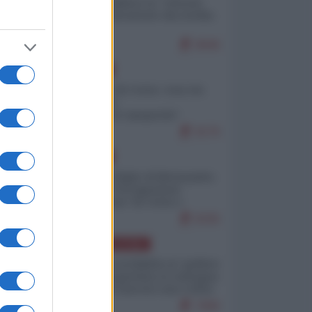
Quali sarebbero le “vittorie
ucraine” decantate dai media
italici?
9646
EUROPA
Invasione di Ceuta: cosa sta
accadendo
nell'enclave spagnola?
9176
EUROPA
Quando il figlio di Netanyahu
incitava "l'occupazione
musulmana" di Ceuta e
Melilla
8335
AMERICA LATINA
Dalla Convertibilità al "grillete
fiscal": l'Argentina si consegna
ai mercati (ancora una volta)
7690