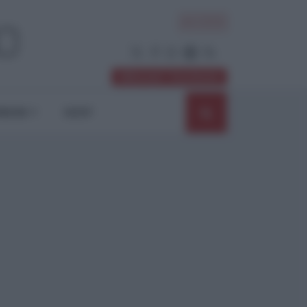
ACCEDI
Abbonati / Sostienici
NIONI
SHOP