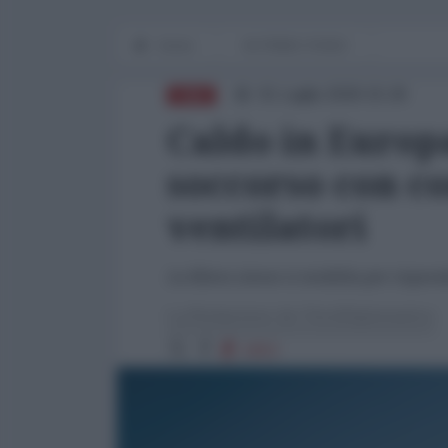
Home
IN PRIMO PIANO
01 Luglio 2026 15:26
CINA
Caldo in Europa
soccorso con co
ventilatori
La filiera cinese si mobilita per rispo
La Redazione de l'AntiDiplomatico
1653