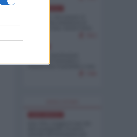
NORD-AMERICA
Il "mistero" dei numeri: il
governo Usa minimizza le
vittime in Iran, mentre fonti
interne...
7653
EUROPA
Mosca: le esercitazioni
nucleari di Germania e
Francia sono il preludio a una
guerra contro la Russia
7288
WORLD AFFAIRS
NORD-AMERICA
Iran-USA, scoppia il caso dei
dati manipolati: il nuovo
metodo del Pentagono per