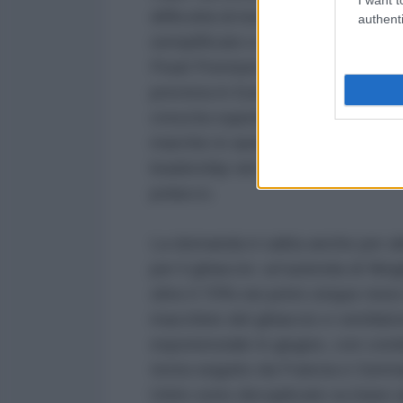
difficoltà di installazione negli e
authenti
semplificate e soluzioni di scari
Pearl Premium avrebbe invece ragg
prevista in Europa, rispondendo a
crescita superiore al 20% nel bus
marchio in aumento del 23 percen
leadership nel canale professiona
polacco.
La domanda è salita anche per al
per il ghiaccio: un'azienda di Nin
oltre il 70% nei primi cinque mesi 
macchine del ghiaccio e ventilato
esponenziale in giugno, con condiz
testa seguito da Francia e Germa
Unito sono decuplicate su base a