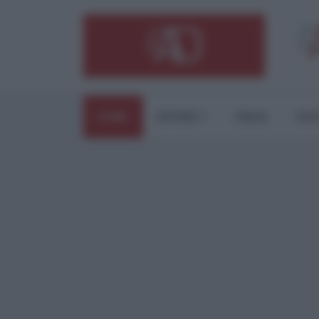
HOME
ESTERI
ITALIA
CUL