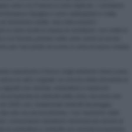
e volte e in Francia si sono triplicati. I ventilatori
ttimana in Spagna e sono raddoppiati in Italia.
un fenomeno simile: una volta esauriti i
i si sono rivolti in massa ai ventilatori, con ordini in
o e in Svezia, persino nelle zone vicine al circolo
to per l'accumulo di scorte in vista di nuove ondate
arda soprattutto il fresco negli ambienti chiusi (case,
 arriva un altro segnale: la crescita della domanda di
 cappelli con ventola, ombrelloni e manicotti
 di un'azienda di ombrelli della città, racconta che
nel 2005 con i tradizionali ombrelli da pioggia,
 dal sole era ancora limitata. Con l'aumento delle
ni i consumatori sarebbero diventati più attenti al
 di ombrelloni e ombrelli con ventola incorporata.