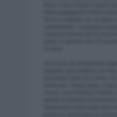
fresco sono cresciuti di quasi cinqu
hanno guadagnato il 94% in una se
Anche su Alibaba.com si registra 
condizionatori, i compratori europe
Francia in crescita del 31 percent
polare, in aumento del 375 percen
di calore.
Se il boom dei climatizzatori rigu
ospedali, spazi pubblici), da Yiwu
protezione solare da esterno, tra
rinfrescanti. Zhang Jiying, a capo
l'export verso l'Europa è iniziato 
quando la richiesta di protezione
temperature estive negli ultimi an
problema, alimentando la domanda