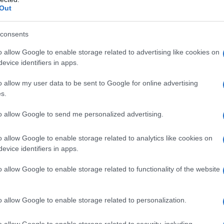
Out
 portatili del gruppo si sono esaurite attraverso le
 Unito, Francia e Germania. Per far fronte all'urgenza,
consents
i dirette su gomma verso l'Europa e voli charter per
er ridotto i tempi di produzione da 30-40 giorni a soli
o allow Google to enable storage related to advertising like cookies on
evice identifiers in apps.
o allow my user data to be sent to Google for online advertising
g conferma un'impennata della domanda europea
s.
amento dei prodotti alle abitudini e alle condizioni
to allow Google to send me personalized advertising.
rmative sugli edifici storici, i costi elevati della
i sulle ristrutturazioni negli affitti hanno reso i
o allow Google to enable storage related to analytics like cookies on
bili per molte famiglie europee, spingendo la
evice identifiers in apps.
stallazione semplificata. I modelli a innesto rapido
o allow Google to enable storage related to functionality of the website
he evitano l'attesa di un installatore professionista,
i magazzini francesi nel giro di una settimana.
o allow Google to enable storage related to personalization.
la propria linea Expert proprio per superare le
o allow Google to enable storage related to security, including