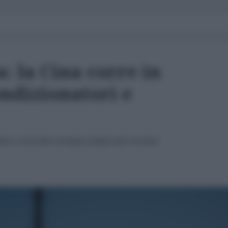
: la Cina corre in
ndizionatori e
ndere a un'estate europea sempre più rovente