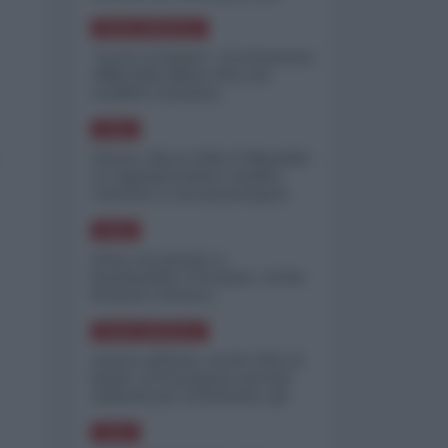
minimizzare le perdite
NORD-AMERICA
"Scorte al limite": il retroscena
CNN sulla difesa USA nel
conflitto iraniano
ASIA
Yemen, blocco Bab el-Mandab:
Le superpetroliere saudite
costrette a circumnavigare
l'Africa
ASIA
l'Iran era pronto a
bombardare l'Ucraina, cos'ha
fermato l'attacco
NORD-AMERICA
Guerra all'Iran, scorte USA al
limite: il Pentagono investe
miliardi per ricostituire gli
arsenali
ASIA