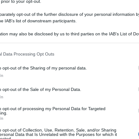
 prior to your opt-out.
ne attanaglia l'Europa ha acceso la corsa ai sistemi
rately opt-out of the further disclosure of your personal information by
he IAB’s list of downstream participants.
e i frutti sono soprattutto i produttori cinesi, come
mes. Alcune aziende specializzate in condizionatori
tion may also be disclosed by us to third parties on the IAB’s List of 
superiori al 300% in paesi come la Francia, mentre
 that may further disclose it to other third parties.
itivi per il fresco registrano una crescita altrettanto
 that this website/app uses one or more Google services and may gath
l Data Processing Opt Outs
including but not limited to your visit or usage behaviour. You may click 
 to Google and its third-party tags to use your data for below specifi
o opt-out of the Sharing of my personal data.
ogle consent section.
antire le forniture, le imprese cinesi si sono mosse
In
 di condizionatori ai piccoli commercianti di Yiwu, il
o opt-out of the Sale of my Personal Data.
nzione nello Zhejiang, tutti hanno intensificato la
In
le esigenze di installazione locali, cercato nuove
to opt-out of processing my Personal Data for Targeted
nali di vendita online.
ing.
In
ione europea di TCL, le vendite nella regione nordica
o opt-out of Collection, Use, Retention, Sale, and/or Sharing
ersonal Data that Is Unrelated with the Purposes for which it
te, mentre in Spagna la crescita si è attestata al
lected.