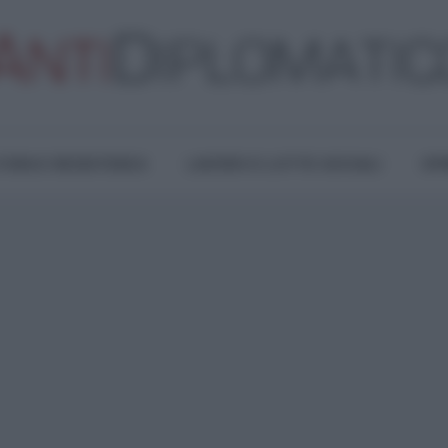
TURA E RESISTENZA
LAVORO E LOTTE SOCIALI
OPI