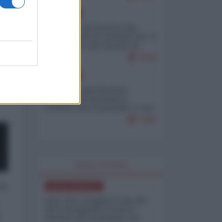
EUROPA
La mappa di Eurostat che
smonta tutte le storielle che vi
raccontano sul turismo di
massa
7539
EUROPA
Mosca: le esercitazioni
nucleari di Germania e
Francia sono il preludio a una
guerra contro la Russia
7499
WORLD AFFAIRS
 a
NORD-AMERICA
Iran-USA, scoppia il caso dei
dati manipolati: il nuovo
o
metodo del Pentagono per