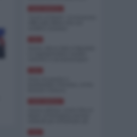
minimizzare le perdite
NORD-AMERICA
"Scorte al limite": il retroscena
CNN sulla difesa USA nel
conflitto iraniano
ASIA
Yemen, blocco Bab el-Mandab:
Le superpetroliere saudite
costrette a circumnavigare
l'Africa
ASIA
l'Iran era pronto a
bombardare l'Ucraina, cos'ha
fermato l'attacco
NORD-AMERICA
Guerra all'Iran, scorte USA al
limite: il Pentagono investe
miliardi per ricostituire gli
arsenali
ASIA