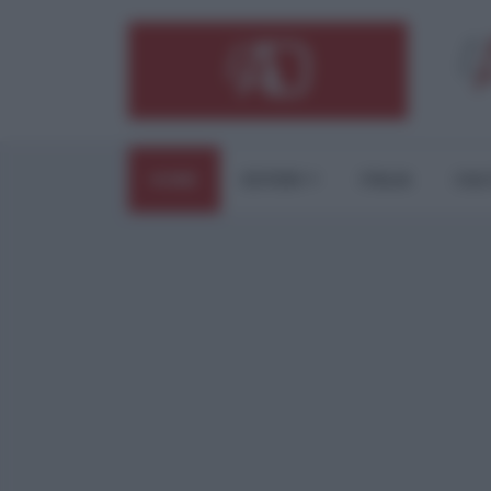
HOME
ESTERI
ITALIA
CUL