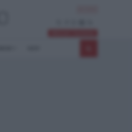
ACCEDI
Abbonati / Sostienici
NIONI
SHOP