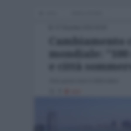
Home
WORLD AFFAIRS
07 Dicembre 2015 00:00
Cambiamento c
mondiale: "100 
e città sommer
Tutto questo entro il 2030 (video)
3427