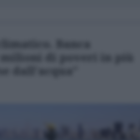
limatico. Banca
milioni di poveri in più
se dall'acqua"