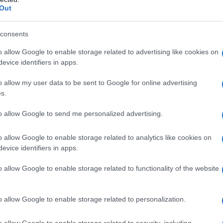
r reagire alla dittatura degli algoritmi.
Out
iDiplomatico lede un tuo diritto fondamentale.
a vera informazione pluralista.
consents
a alla nostra Lunga Marcia.
o allow Google to enable storage related to advertising like cookies on
evice identifiers in apps.
o allow my user data to be sent to Google for online advertising
Abbonati!
s.
to allow Google to send me personalized advertising.
pure effettua una donazione
o allow Google to enable storage related to analytics like cookies on
evice identifiers in apps.
a 5€
Dona 15€
Scegli importo
o allow Google to enable storage related to functionality of the website
o allow Google to enable storage related to personalization.
o allow Google to enable storage related to security, including