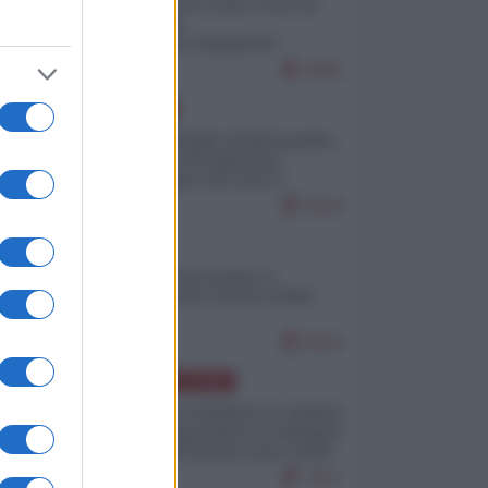
Invasione di Ceuta: cosa sta
accadendo
nell'enclave spagnola?
9281
EUROPA
Quando il figlio di Netanyahu
incitava "l'occupazione
musulmana" di Ceuta e
Melilla
8634
ITALIA
Il turismo di massa e i
"risvegli" del Corriere della
sera
8042
AMERICA LATINA
Dalla Convertibilità al "grillete
fiscal": l'Argentina si consegna
ai mercati (ancora una volta)
7917