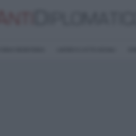
TURA E RESISTENZA
LAVORO E LOTTE SOCIALI
OPI