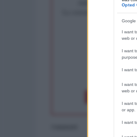
Abbiamo poco tempo pe
Opted 
La censura imposta a l'Ant
Rivendica un
Google 
Partecip
I want t
web or d
I want t
purpose
I want 
op
I want t
web or d
Dona 1€
Don
I want t
or app.
I want t
Commenti
I want t