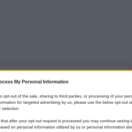
iti per sempre. Il tuo contributo fa la differenza:
mazione. L'ANTIDIPLOMATICO SEI ANCHE TU!
ocess My Personal Information
to opt-out of the sale, sharing to third parties, or processing of your per
formation for targeted advertising by us, please use the below opt-out s
a 5€
Dona 15€
Scegli importo
 selection.
 that after your opt-out request is processed you may continue seeing i
ased on personal information utilized by us or personal information dis