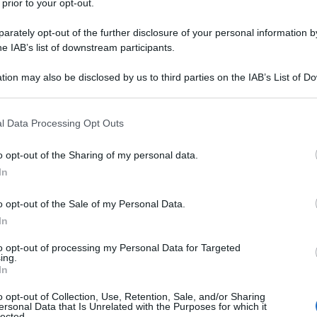
 prior to your opt-out.
diale rivela che l’aumento del livello del mare
late di anidride carbonica potrebbe condurre più di
rately opt-out of the further disclosure of your personal information by
lia povertà. Il sito Climate central lancia l’allarme:
he IAB’s list of downstream participants.
e inondare le case di più di 500 milioni di persone.
tion may also be disclosed by us to third parties on the IAB’s List of 
 that may further disclose it to other third parties.
mbiamenti climatici colpiranno maggiormente le
iana e Asia meridionale) . Inoltre, si dovrà fare i
 that this website/app uses one or more Google services and may gath
l Data Processing Opt Outs
rasmesse attraverso l’acqua e la malaria. Circa 150
including but not limited to your visit or usage behaviour. You may click 
 to Google and its third-party tags to use your data for below specifi
hiare di contrarre la malaria, con un riscaldamento di
o opt-out of the Sharing of my personal data.
ogle consent section.
In
e alla povertà e lottare contro...."
o opt-out of the Sale of my Personal Data.
In
IVERSAL
to opt-out of processing my Personal Data for Targeted
ing.
In
ATTENZIONE!
o opt-out of Collection, Use, Retention, Sale, and/or Sharing
ersonal Data that Is Unrelated with the Purposes for which it
lected.