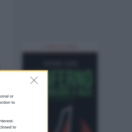
IL LIBRO DEL MESE
sonal or
ection to
nterest-
closed to