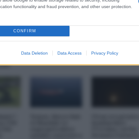
cation functionality and fraud prevention, and other user protection.
CONFIRM
Data Deletion
Data Access
Privacy Policy
AIRS
imite":
Yemen, blocco Bab
l'Iran era pronto
na CNN
el-Mandab: Le
bombardare
a USA
superpetroliere
l'Ucraina, cos'ha
o
saudite costrette a
fermato l'attacc