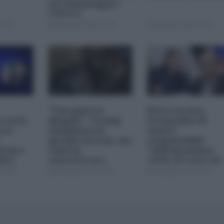
circumnavigare
l'Africa
09:00
04 Agosto 2026 12:30
04 Agosto 2026 09:30
"Una guerra
Petro accusa
 resta
illegale": Trump
Netanyahu di
 si
minimizza le
essere
perdite in Iran, ma
responsabile
Iran e
i dati lo
"dell'invasione
dita
smentiscono
civile di Ceuta da
parte dei
08:00
03 Agosto 2026 08:00
02 Agosto 2026 15:15
marocchini"