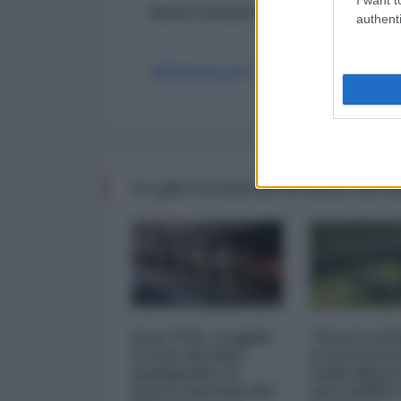
ancora nessun commento
authenti
Abbonati per commentare
Le più recenti da WORLD AFF
Iran-USA, scoppia
"Scorte al l
il caso dei dati
il retrosce
manipolati: il
sulla difes
nuovo metodo del
nel conflitt