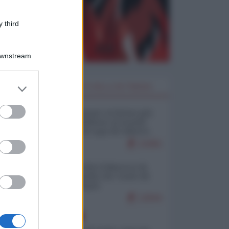
 third
Downstream
er and store
I PIÙ LETTI DELLA SETTIMANA
to grant or
ed purposes
Restare umani: la forma più
alta di ribellione al mondo
distopico di oggi (di Alberto
Bradanini)
21955
Ceuta: perché il Marocco fa
con noi quello che vuole (di
Alberto Negri)
12644
EUROPA