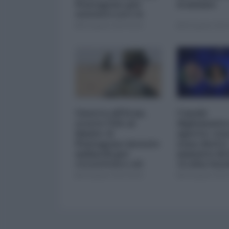
Pentagono per
iraniano
minimizzare le
perdite
05 Agosto 2026 09:00
05 Agosto 2026 
Guerra all'Iran,
Canale
scorte USA al
diplomatico
limite: il
aperto: cosa
Pentagono investe
sono detti i
miliardi per
ministri di 
ricostituire gli
Arabia Sau
arsenali
04 Agosto 2026 09:00
03 Agosto 2026 