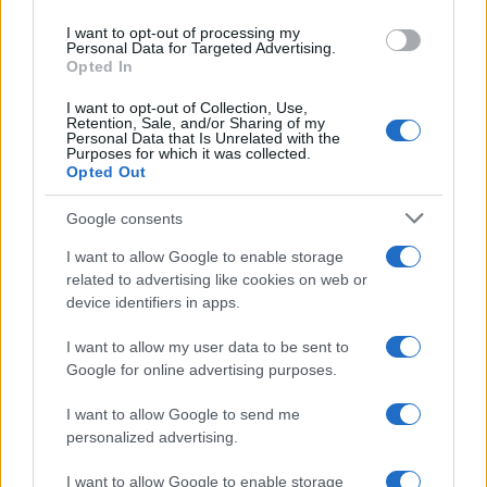
use your data for below specified purposes in below Google
I want to opt-out of processing my
consent section.
Personal Data for Targeted Advertising.
La Trilogia del Rimosso di Michelangelo
Opted In
Severgnini, prodotta da l'AntiDiplomatico,
interamente in chiaro
I want to opt-out of Collection, Use,
Retention, Sale, and/or Sharing of my
24 Luglio 2026 15:49
Personal Data that Is Unrelated with the
Purposes for which it was collected.
Opted Out
Google consents
#
GENERAZIONE
ANTIDIPLOMATICA
I want to allow Google to enable storage
related to advertising like cookies on web or
device identifiers in apps.
I want to allow my user data to be sent to
Google for online advertising purposes.
I want to allow Google to send me
Berlino salva la privacy delle chat online –
personalized advertising.
ma il rischio censura resta all’orizzonte
I want to allow Google to enable storage