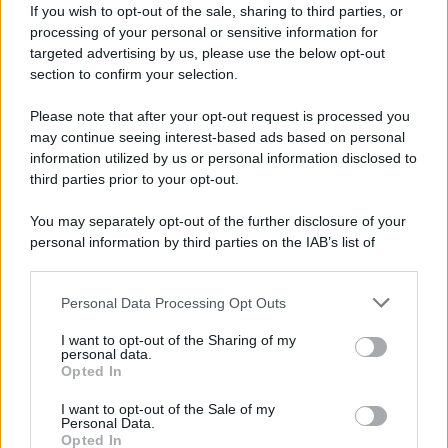
If you wish to opt-out of the sale, sharing to third parties, or
processing of your personal or sensitive information for
di Giuseppe Masala
targeted advertising by us, please use the below opt-out
section to confirm your selection.
Please note that after your opt-out request is processed you
may continue seeing interest-based ads based on personal
information utilized by us or personal information disclosed to
third parties prior to your opt-out.
Gli Stati Uniti stanno perdendo “la Guerra
Mondiale a pezzi”?
You may separately opt-out of the further disclosure of your
25 Giugno 2026 10:00
personal information by third parties on the IAB’s list of
downstream participants.
Personal Data Processing Opt Outs
This information may also be disclosed by us to third parties
#
EXODUS
on the IAB’s List of Downstream Participants that may further
I want to opt-out of the Sharing of my
disclose it to other third parties.
personal data.
Opted In
Please note that this website/app uses one or more Google
di Michelangelo Severgnini
services and may gather and store information including but
I want to opt-out of the Sale of my
Personal Data.
not limited to your visit or usage behaviour. You may click to
Opted In
grant or deny consent to Google and its third-party tags to