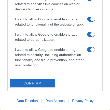
related to analytics like cookies on web or
device identifiers in apps.
Yunnan: Dove il tè incontra il caffè e la
macadamia profuma di futuro
I want to allow Google to enable storage
related to functionality of the website or app.
27 Ottobre 2025 10:00
I want to allow Google to enable storage
related to personalization.
#
I
MEDIA
ALLA
GUERRA
I want to allow Google to enable storage
related to security, including authentication
functionality and fraud prevention, and other
di Francesco Santoianni
user protection.
CONFIRM
Milioni di chiamate spam? Colpa dello
Stato che non c’è più
Data Deletion
Data Access
Privacy Policy
28 Luglio 2026 16:00