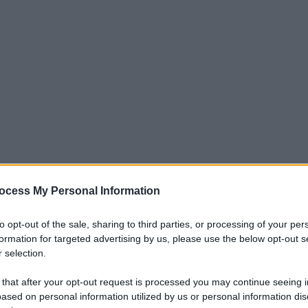
ocess My Personal Information
iti per sempre. Il tuo contributo fa la differenza:
to opt-out of the sale, sharing to third parties, or processing of your per
mazione. L'ANTIDIPLOMATICO SEI ANCHE TU!
formation for targeted advertising by us, please use the below opt-out s
 selection.
 that after your opt-out request is processed you may continue seeing i
a 5€
Dona 15€
Scegli importo
ased on personal information utilized by us or personal information dis