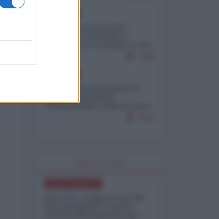
EUROPA
Mosca: le esercitazioni
nucleari di Germania e
Francia sono il preludio a una
guerra contro la Russia
7390
EUROPA
Petro accusa Netanyahu di
essere responsabile
"dell'invasione civile di Ceuta
da parte dei marocchini"
7062
WORLD AFFAIRS
NORD-AMERICA
Iran-USA, scoppia il caso dei
dati manipolati: il nuovo
metodo del Pentagono per