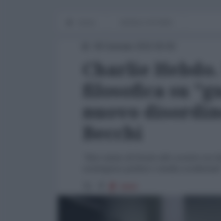
Home
WORLD AFFAIRS
08 Gennaio 2015 00:00
Charlie Hebdo. 
filosofica su "g
nuovo disordin
Becchi
"Non siamo di fronte allo scontro tra Sta
sostengono politici e media occidentali
3669