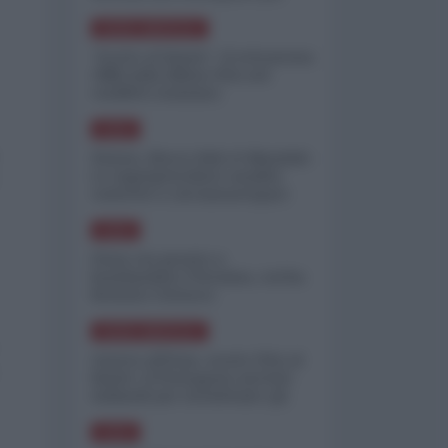
minimizzare le perdite
NORD-AMERICA
"Scorte al limite": il retroscena
CNN sulla difesa USA nel
conflitto iraniano
ASIA
Yemen, blocco Bab el-Mandab:
Le superpetroliere saudite
costrette a circumnavigare
l'Africa
ASIA
l'Iran era pronto a
bombardare l'Ucraina, cos'ha
fermato l'attacco
NORD-AMERICA
Guerra all'Iran, scorte USA al
limite: il Pentagono investe
miliardi per ricostituire gli
arsenali
ASIA