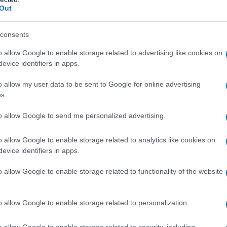
Out
 invece sta oggi sotto gli occhi di tutti.
Non c’è
 nessuna pace sulla terra.
Esistono, al contrario,
consents
’ su tutto il pianeta. Per cercare di spiegare l’attuale
o allow Google to enable storage related to advertising like cookies on
o indietro.
evice identifiers in apps.
ta come l’epoca della statualità
, della
o allow my user data to be sent to Google for online advertising
nale fondato sulle libere relazioni tra Stati che si
s.
e sovrani. Questo ordine è stato il risultato della
to allow Google to send me personalized advertising.
, nel corso del XVI secolo, avevano spezzato l’unità
a fine dell’universalismo della res publica christiana
o allow Google to enable storage related to analytics like cookies on
 conflitto religioso intercristiano, che poté essere
evice identifiers in apps.
rincipio di sovranità interna ed esterna dello Stato,
 religione pubblica ed il riconoscimento della comune
o allow Google to enable storage related to functionality of the website
oni europee (il principio hobbesiano Gesù è il Cristo,
lici non potevano che convenire), il cui corollario
o allow Google to enable storage related to personalization.
ligio definito con la pace di Westfalia.
o allow Google to enable storage related to security, including