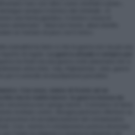
frontano l’uno con l’altro come criminali e pirati»,
istingue sempre il nemico dal criminale: «Il
ere una forma giuridica. Il nemico cessa di
re annientato”. Aliud est hostis, aliud rebellis.
lare un trattato di pace con il vinto».
la statualità ha fatto sì che la guerra non sia più una
 rispetto di regole.
La guerra attuale è sempre per
uerra tra Stati ma una guerra civile planetaria che si
cilmente attecchire. Iraq, Afghanistan, Libia, guerre
e per il controllo di insediamenti petroliferi.
 islamico. Con esso, siamo di fronte ad un
hio ma in realtà nuovo: la guerra mossa da
e terroristica non spiega niente. Il tentativo di farne
mente rivoltare contro. Bisogna piuttosto riflettere su
el processo di secolarizzazione del cristianesimo
Stati. Così, mentre il cristianesimo poteva diventare
per l’Islam la religione è rimasta la dinamite dei