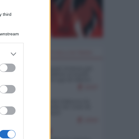
 third
Downstream
er and store
I PIÙ LETTI DELLA SETTIMANA
to grant or
ed purposes
Restare umani: la forma più
alta di ribellione al mondo
distopico di oggi (di Alberto
Bradanini)
21107
Ceuta: perché il Marocco fa
con noi quello che vuole (di
Alberto Negri)
12543
EUROPA