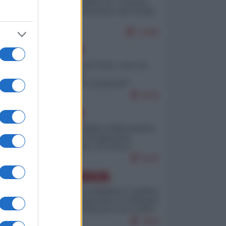
Quali sarebbero le “vittorie
ucraine” decantate dai media
italici?
11460
EUROPA
Invasione di Ceuta: cosa sta
accadendo
nell'enclave spagnola?
9239
EUROPA
Quando il figlio di Netanyahu
incitava "l'occupazione
musulmana" di Ceuta e
Melilla
8540
AMERICA LATINA
Dalla Convertibilità al "grillete
fiscal": l'Argentina si consegna
ai mercati (ancora una volta)
7859