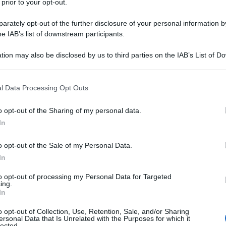
 prior to your opt-out.
rately opt-out of the further disclosure of your personal information by
o significativa di Paolo Becchi su "guerre di
he IAB’s list of downstream participants.
articolarmente interessante da leggere alla luce dei
tion may also be disclosed by us to third parties on the IAB’s List of 
igi di ieri. Si tratta di un'analisi può aiutarvi a fare
 that may further disclose it to other third parties.
 della situazione rispetto al fiume di commenti che
 that this website/app uses one or more Google services and may gath
l Data Processing Opt Outs
including but not limited to your visit or usage behaviour. You may click 
 to Google and its third-party tags to use your data for below specifi
o opt-out of the Sharing of my personal data.
ogle consent section.
In
Fatto Quotidiano.
o opt-out of the Sale of my Personal Data.
i Berlino, per troppo tempo si sono sprecate le
In
ordine globale che sarebbe nato dalle ceneri di quella
a fredda”. C’è chi, come Francis
Fukuyama, parlò
to opt-out of processing my Personal Data for Targeted
ing.
onvinto che ormai il liberalismo politico ed
In
 trionfato e che l’Islam sarebbe inevitabilmente
o di un mondo occidentale rimasto orfano del
o opt-out of Collection, Use, Retention, Sale, and/or Sharing
ersonal Data that Is Unrelated with the Purposes for which it
lected.