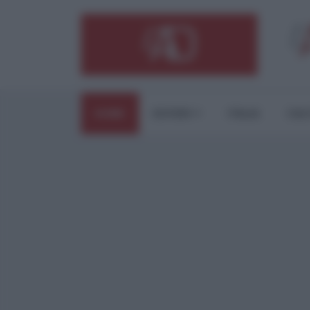
HOME
ESTERI
ITALIA
CUL