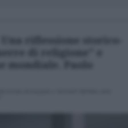
Una riflessione storico-
uerre di religione" e
e mondiale. Paolo
ti sovrani, da una parte, e “terroristi” dall’altra, come
"