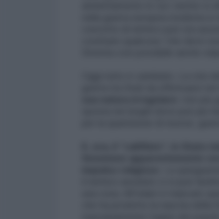
annientamento in cui i nemici si af
nella guerra europea moderna si d
concetto di nemico può ora assum
costituire qualcosa “che deve esse
Diventa così possibile anche stipu
Oggi tutto è cambiato. La crisi del
guerra tra Stati da effettuarsi nel
sua natura irregolare:
non più g
sposta nei luoghi dove può più fa
per la spartizione di risorse, guerr
E, ora, il “califfato”, lo Stato
fenomeno apparentemente vecc
impulso religioso
. La spiegazion
il nemico assoluto ci si può facil
una cosa. All’Islam è mancato qu
che ha prodotto la nascita della 
marxianamente l’oppio dei popoli, 