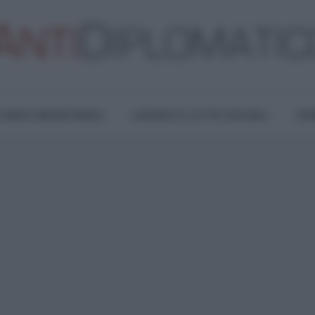
TURA E RESISTENZA
LAVORO E LOTTE SOCIALI
OPI