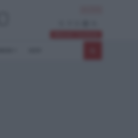
ACCEDI
Abbonati / Sostienici
NIONI
SHOP