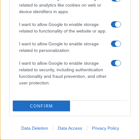
Milioni di chiamate spam? Colpa dello
related to analytics like cookies on web or
Stato che non c’è più
device identifiers in apps.
28 Luglio 2026 16:00
I want to allow Google to enable storage
related to functionality of the website or app.
#
NATIVI
I want to allow Google to enable storage
related to personalization.
di Raffaella Milandri
I want to allow Google to enable storage
related to security, including authentication
functionality and fraud prevention, and other
user protection.
Trump consegna alle miniere le terre
sacre dei nativi. Ai turisti resta la
CONFIRM
cartolina
16 Luglio 2026 09:30
Data Deletion
Data Access
Privacy Policy