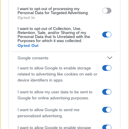
use your data for below specified purposes in below Google
I want to opt-out of processing my
consent section.
Personal Data for Targeted Advertising.
Opted In
Gli Stati Uniti stanno perdendo “la Guerra
I want to opt-out of Collection, Use,
Mondiale a pezzi”?
Retention, Sale, and/or Sharing of my
Personal Data that Is Unrelated with the
25 Giugno 2026 10:00
Purposes for which it was collected.
Opted Out
Google consents
#
EXODUS
I want to allow Google to enable storage
related to advertising like cookies on web or
device identifiers in apps.
di Michelangelo Severgnini
I want to allow my user data to be sent to
Google for online advertising purposes.
I want to allow Google to send me
La Trilogia del Rimosso di Michelangelo
personalized advertising.
Severgnini, prodotta da l'AntiDiplomatico,
interamente in chiaro
I want to allow Google to enable storage