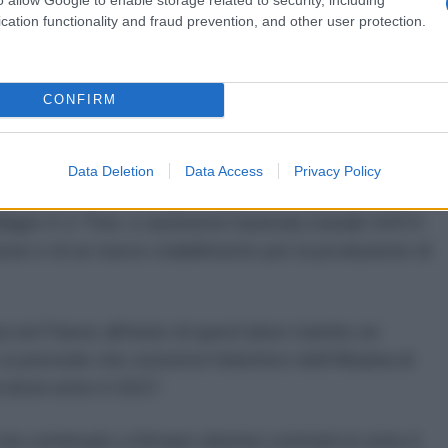
cation functionality and fraud prevention, and other user protection.
del cliente né il tipo di sistemi forniti, adducendo
CONFIRM
 la propria presenza in Europa, nei Balcani e nel
i nuovi accordi resi noti negli ultimi mesi.
Data Deletion
Data Access
Privacy Policy
dendo
un accordo
tra governi che comprende obici
ni-X e Thor, e assisterà l'azienda statale KAYO
zione e di un nuovo stabilimento per la produzione di
a nel Paese all'inizio di quest'anno tramite un
i prevede che sosterrà l'obiettivo dell'Albania di
 droni entro il 2027.
ontinuato a firmare ulteriori contratti in tutto il