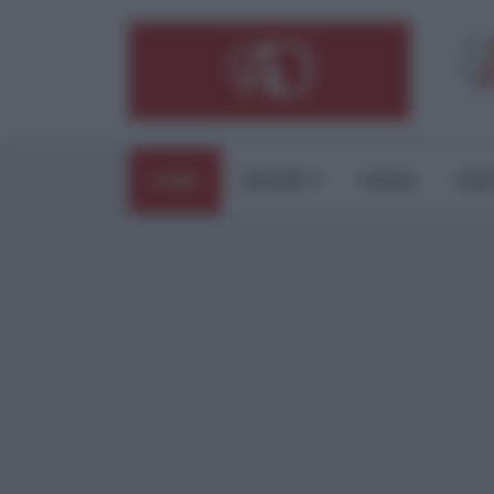
HOME
ESTERI
ITALIA
CUL