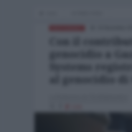
Home
IN PRIMO PIANO
19 Novembre 20
MEDITERRANEO
Con il contribu
genocidio a Gaz
Systems registr
al genocidio di
La Redazione de l'AntiDiplomatico
2106