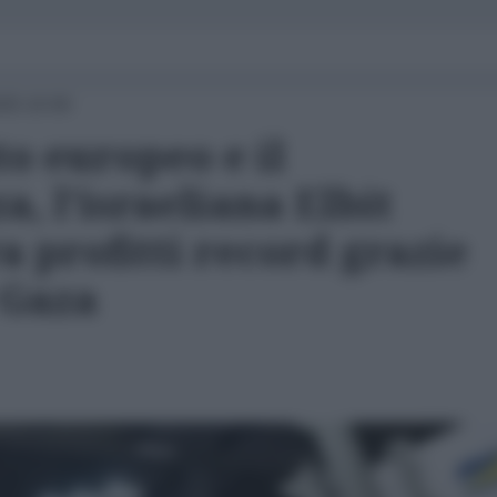
25 10:00
to europeo e il
a, l'israeliana Elbit
a profitti record grazie
 Gaza