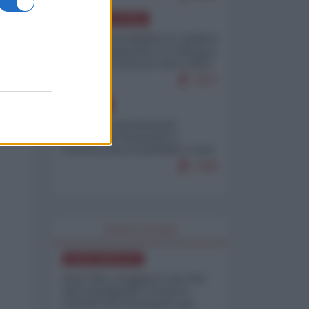
AMERICA LATINA
Dalla Convertibilità al "grillete
fiscal": l'Argentina si consegna
ai mercati (ancora una volta)
7927
EUROPA
Mosca: le esercitazioni
nucleari di Germania e
Francia sono il preludio a una
guerra contro la Russia
7499
WORLD AFFAIRS
NORD-AMERICA
Iran-USA, scoppia il caso dei
dati manipolati: il nuovo
metodo del Pentagono per