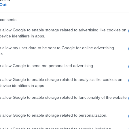
Out
e dei budget per la difesa.
consents
33 percento delle entrate, con Elbit che ha fornito
istemi di ricognizione durante il genocidio israeliano
o allow Google to enable storage related to advertising like cookies on
evice identifiers in apps.
o allow my user data to be sent to Google for online advertising
acquirente
mondiale di armi israeliane, sono
s.
i a 536 milioni di dollari, rappresentando il 28
to allow Google to send me personalized advertising.
o allow Google to enable storage related to analytics like cookies on
 percento del suo portafoglio ordini proviene da fuori
evice identifiers in apps.
do trimestrale di 0,75 dollari ad azione.
o allow Google to enable storage related to functionality of the website
o il contratto più grande della sua storia, un
 con un acquirente internazionale non reso noto per
o allow Google to enable storage related to personalization.
'arco di otto anni.
o allow Google to enable storage related to security, including