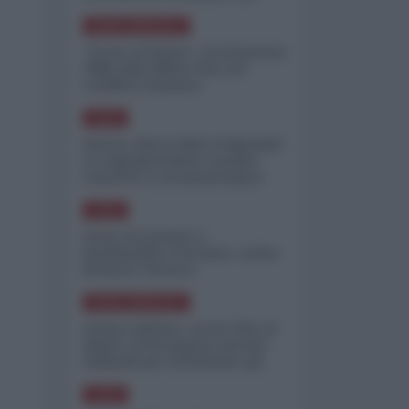
minimizzare le perdite
NORD-AMERICA
"Scorte al limite": il retroscena
CNN sulla difesa USA nel
conflitto iraniano
ASIA
Yemen, blocco Bab el-Mandab:
Le superpetroliere saudite
costrette a circumnavigare
l'Africa
ASIA
l'Iran era pronto a
bombardare l'Ucraina, cos'ha
fermato l'attacco
NORD-AMERICA
Guerra all'Iran, scorte USA al
limite: il Pentagono investe
miliardi per ricostituire gli
arsenali
ASIA