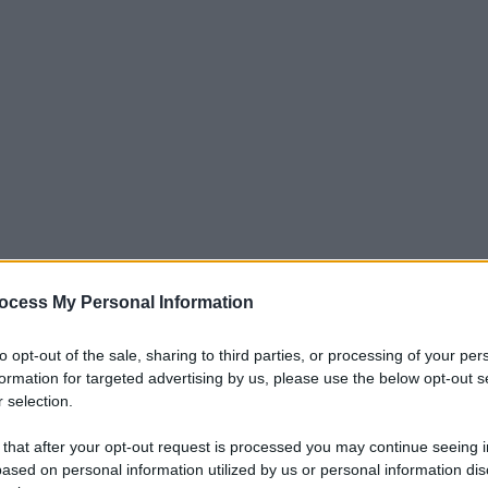
ocess My Personal Information
iti per sempre. Il tuo contributo fa la differenza:
mazione. L'ANTIDIPLOMATICO SEI ANCHE TU!
to opt-out of the sale, sharing to third parties, or processing of your per
formation for targeted advertising by us, please use the below opt-out s
 selection.
a 5€
Dona 15€
Scegli importo
 that after your opt-out request is processed you may continue seeing i
ased on personal information utilized by us or personal information dis