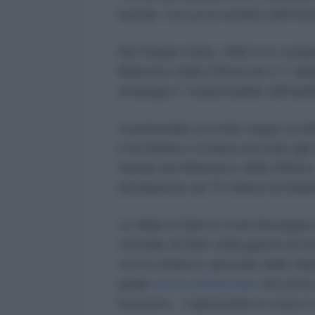
mondo, tra cui la vendita dell'He
Nel Regno Unito, Elbit è in comp
Ministero della Difesa da 2,7 mili
strategico" responsabile dell'a
Il potenziale accordo segue un'altr
e la Serbia e si basa sul ruolo gi
Vulcan del Ministero della Difes
simulazione da 75 milioni di dollar
Le filiali di Elbit in Gran Bretag
centrale di Elbit nella guerra di
con la relatrice speciale delle Na
quale
aveva denunciato
nei mesi 
Systems... il genocidio in corso è