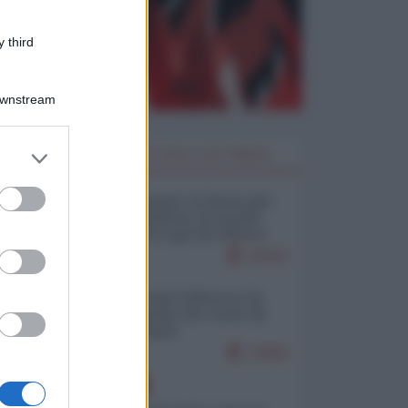
 third
Downstream
er and store
I PIÙ LETTI DELLA SETTIMANA
to grant or
ed purposes
Restare umani: la forma più
alta di ribellione al mondo
distopico di oggi (di Alberto
Bradanini)
22030
Ceuta: perché il Marocco fa
con noi quello che vuole (di
Alberto Negri)
12658
EUROPA