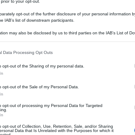
 prior to your opt-out.
rately opt-out of the further disclosure of your personal information by
he IAB’s list of downstream participants.
da israeliana di tecnologia per la difesa, ha
tion may also be disclosed by us to third parties on the IAB’s List of 
utili trimestrali, dopo aver alimentato per mesi il
 that may further disclose it to other third parties.
munizioni e sistemi di sorveglianza e assicurandosi
 that this website/app uses one or more Google services and may gath
 nuovi contratti europei.
l Data Processing Opt Outs
including but not limited to your visit or usage behaviour. You may click 
 to Google and its third-party tags to use your data for below specifi
o opt-out of the Sharing of my personal data.
i 3,35 dollari per azione diluita, escluse le voci una
ogle consent section.
In
21 dollari dell'anno precedente, e ha dichiarato un
 rispetto agli 1,72 miliardi di dollari dell'anno scorso.
o opt-out of the Sale of my Personal Data.
In
 25,2 miliardi di dollari e l'azienda ha precisato che il
to opt-out of processing my Personal Data for Targeted
ing.
In
a affermato
che la performance riflette "gli
o opt-out of Collection, Use, Retention, Sale, and/or Sharing
ersonal Data that Is Unrelated with the Purposes for which it
si è aggiudicata in tutta Europa e con clienti in tutto
lected.