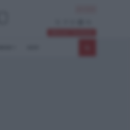
ACCEDI
Abbonati / Sostienici
NIONI
SHOP