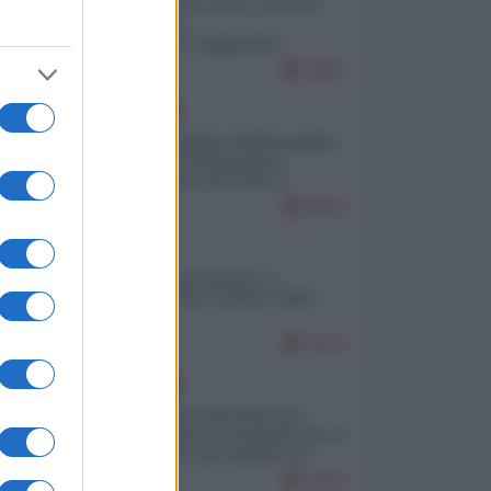
Invasione di Ceuta: cosa sta
accadendo
nell'enclave spagnola?
9287
EUROPA
Quando il figlio di Netanyahu
incitava "l'occupazione
musulmana" di Ceuta e
Melilla
8643
ITALIA
Il turismo di massa e i
"risvegli" del Corriere della
sera
8279
EUROPA
La mappa di Eurostat che
smonta tutte le storielle che vi
raccontano sul turismo di
massa
8019