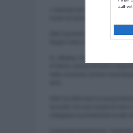
authenti
L'azienda non ha rivelato il nome 
motivi di riservatezza.
Elbit Systems ha inoltre ampliato
Regno Unito attraverso una serie d
In
Albania
, l'azienda sta conclu
ATMOS, mortai SPEAR e droni Mag
nella creazione di linee di produ
armi.
Elbit ha rafforzato la sua presenz
accordo con una scuola di volo e s
sviluppare la produzione locale di
Contemporaneamente, l'azienda ha c