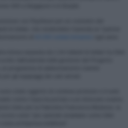
rmes 900 a Singapore e in Brasile.
etizione con Raytheon per un contratto del
ardi di dollari, che renderebbe l'azienda un "partner
ddestramento
di
60.000 soldati britannici
ogni anno.
a intesa separata da 1,64 miliardi di dollari tra Elbit
à svolto dall'azienda nella gestione del Progetto
a, un programma di addestramento tramite
i per gli equipaggi dei carri armati.
na sono state oggetto di continue proteste e il ruolo
 Israele contro Gaza ha portato a un rinnovato esame,
zioni Unite per la Palestina Francesca Albanese, la
scorsi come "per aziende israeliane come Elbit
 stata un'impresa redditizia".