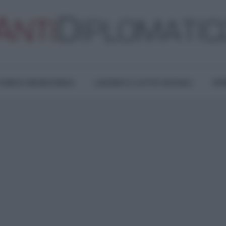
TURA E RESISTENZA
LAVORO E LOTTE SOCIALI
OPI