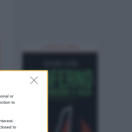
IL LIBRO DEL MESE
sonal or
ection to
nterest-
closed to