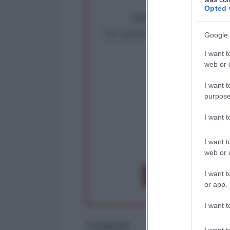
Opted 
Abbiamo poco tempo pe
La censura imposta a l'Ant
Google 
Rivendica un
I want t
Partecip
web or d
I want t
purpose
I want 
I want t
op
web or d
I want t
Dona 1€
Don
or app.
I want t
Commenti
I want t