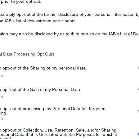
 prior to your opt-out.
 statunitensi e inglesi, ma loro non fanno notizia, sono
ice e artefice dell'attuale caos mediorientale,
rately opt-out of the further disclosure of your personal information by
e Siria) il diritto internazionale.
he IAB’s list of downstream participants.
tion may also be disclosed by us to third parties on the IAB’s List of 
inistra (Hollande) poco cambia: l'importante è
 that may further disclose it to other third parties.
no al volere della "democrazia" (la vostra
i degli oligarchi).
 that this website/app uses one or more Google services and may gath
l Data Processing Opt Outs
including but not limited to your visit or usage behaviour. You may click 
 to Google and its third-party tags to use your data for below specifi
e. Esprimo la massima solidarietà alle vittime ma
o opt-out of the Sharing of my personal data.
ogle consent section.
uanto esseri umani.
In
i e altro. Con i SE si fa ben poca strada e quindi
o opt-out of the Sale of my Personal Data.
ra Gheddafi in Libia il Medio Oriente, il Nord Africa
In
gliori. Mi limiterò a dire che senza Gheddafi Medio
to opt-out of processing my Personal Data for Targeted
NO dei posti peggiori.
ing.
In
o opt-out of Collection, Use, Retention, Sale, and/or Sharing
ATTENZIONE!
ersonal Data that Is Unrelated with the Purposes for which it
lected.