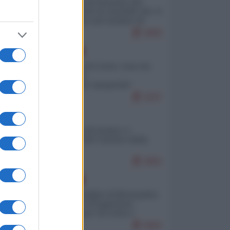
La mappa di Eurostat che
smonta tutte le storielle che vi
raccontano sul turismo di
massa
9880
EUROPA
Invasione di Ceuta: cosa sta
accadendo
nell'enclave spagnola?
9297
ITALIA
Il turismo di massa e i
"risvegli" del Corriere della
sera
8982
EUROPA
Quando il figlio di Netanyahu
incitava "l'occupazione
musulmana" di Ceuta e
Melilla
8682