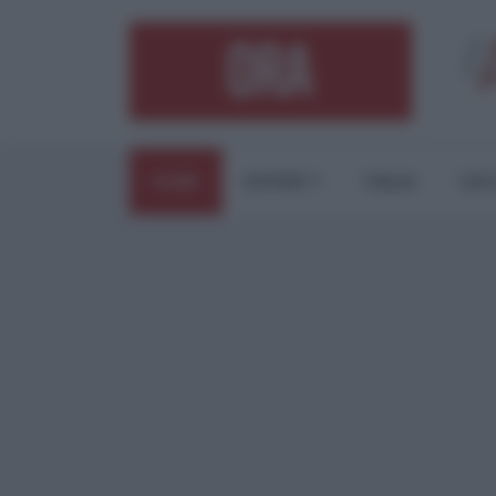
HOME
ESTERI
ITALIA
CUL