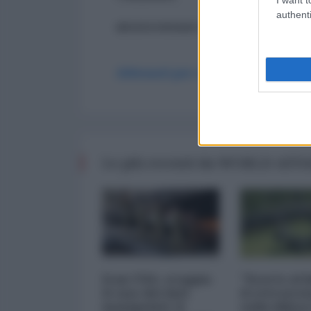
authenti
ancora nessun commento
Abbonati per commentare
Le più recenti da WORLD AFF
Iran-USA, scoppia
"Scorte al l
il caso dei dati
il retrosce
manipolati: il
sulla difes