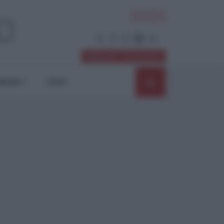
ACCEDI
Abbonati / Sostienici
NIONI
SHOP