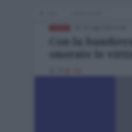
Home
WORLD AFFAIRS
15 Luglio 2016 12:00
EUROPA
Con la bandiera
onorate le vitt
7226