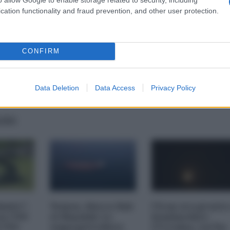
cation functionality and fraud prevention, and other user protection.
CONFIRM
Data Deletion
Data Access
Privacy Policy
AIRS
imite":
Yemen, blocco Bab
l'Iran era pronto
na CNN
el-Mandab: Le
bombardare
a USA
superpetroliere
l'Ucraina, cos'ha