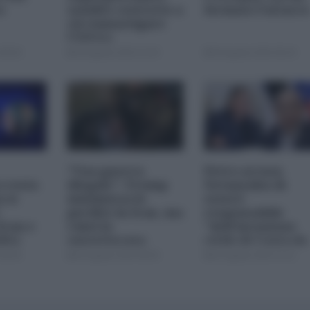
o
saudite costrette a
fermato l'attacc
circumnavigare
l'Africa
09:00
04 Agosto 2026 12:30
04 Agosto 2026 09:30
"Una guerra
Petro accusa
 resta
illegale": Trump
Netanyahu di
 si
minimizza le
essere
perdite in Iran, ma
responsabile
Iran e
i dati lo
"dell'invasione
dita
smentiscono
civile di Ceuta da
parte dei
08:00
03 Agosto 2026 08:00
02 Agosto 2026 15:15
marocchini"