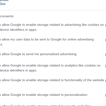
Out
r reagire alla dittatura degli algoritmi.
iDiplomatico lede un tuo diritto fondamentale.
consents
a vera informazione pluralista.
o allow Google to enable storage related to advertising like cookies on
a alla nostra Lunga Marcia.
evice identifiers in apps.
o allow my user data to be sent to Google for online advertising
s.
Abbonati!
to allow Google to send me personalized advertising.
o allow Google to enable storage related to analytics like cookies on
pure effettua una donazione
evice identifiers in apps.
o allow Google to enable storage related to functionality of the website
a 5€
Dona 15€
Scegli importo
o allow Google to enable storage related to personalization.
o allow Google to enable storage related to security, including