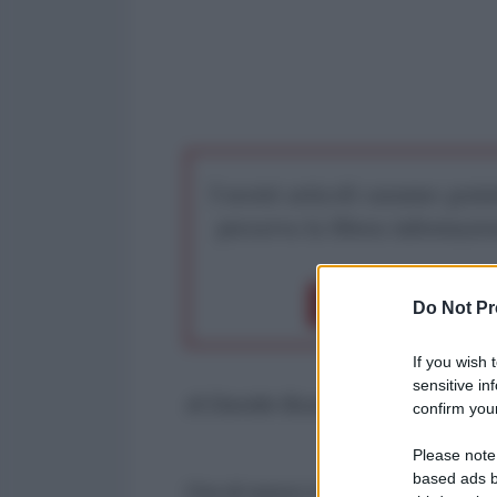
I nostri articoli saranno gratu
preserva la libera infor
Dona 1€
Don
Do Not Pr
If you wish 
sensitive in
di Davide Busetto
confirm your
Please note
based ads b
Ora di nuovo tutti con la bandier