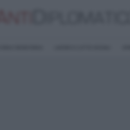
TURA E RESISTENZA
LAVORO E LOTTE SOCIALI
OPI