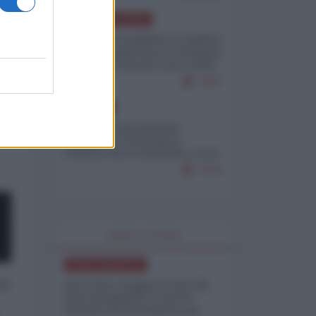
AMERICA LATINA
Dalla Convertibilità al "grillete
fiscal": l'Argentina si consegna
ai mercati (ancora una volta)
7937
EUROPA
Mosca: le esercitazioni
nucleari di Germania e
Francia sono il preludio a una
guerra contro la Russia
7533
WORLD AFFAIRS
NORD-AMERICA
 a
Iran-USA, scoppia il caso dei
dati manipolati: il nuovo
metodo del Pentagono per