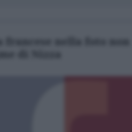
 francese nella foto non
ime di Nizza