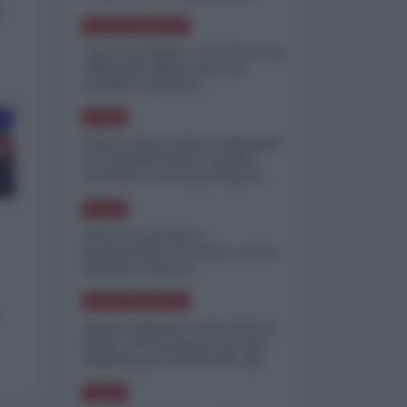
minimizzare le perdite
o
NORD-AMERICA
"Scorte al limite": il retroscena
CNN sulla difesa USA nel
conflitto iraniano
ASIA
Yemen, blocco Bab el-Mandab:
Le superpetroliere saudite
costrette a circumnavigare
l'Africa
ASIA
l'Iran era pronto a
bombardare l'Ucraina, cos'ha
fermato l'attacco
NORD-AMERICA
Guerra all'Iran, scorte USA al
limite: il Pentagono investe
miliardi per ricostituire gli
arsenali
ASIA