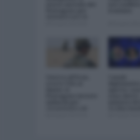
nuovo metodo del
nel conflitt
Pentagono per
iraniano
minimizzare le
perdite
05 Agosto 2026 09:00
05 Agosto 2026 
Guerra all'Iran,
Canale
scorte USA al
diplomatico
limite: il
aperto: cosa
Pentagono investe
sono detti i
miliardi per
ministri di 
ricostituire gli
Arabia Sau
arsenali
04 Agosto 2026 09:00
03 Agosto 2026 