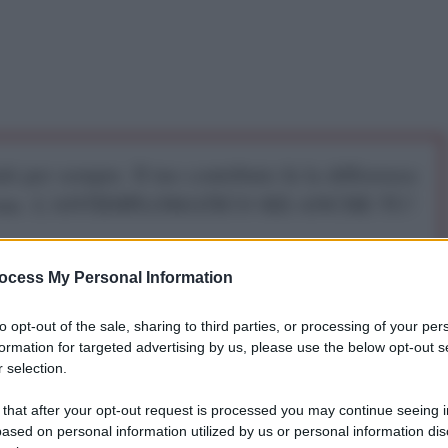
iti per sempre. Il tuo contributo fa la differenza:
mazione. L'ANTIDIPLOMATICO SEI ANCHE TU!
a 5€
Dona 15€
Scegli importo
ocess My Personal Information
to opt-out of the sale, sharing to third parties, or processing of your per
formation for targeted advertising by us, please use the below opt-out s
 selection.
 that after your opt-out request is processed you may continue seeing i
ased on personal information utilized by us or personal information dis
a francese. La stessa bandiera di quel paese che piu