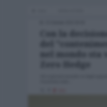
Home
WORLD AFFAIRS
23 Gennaio 2015 00:00
Con la decisio
del "contenimen
nel mondo sta 
Zero Hedge
Chi si gioverà secondo voi degli acquist
l'economia reale....
1911