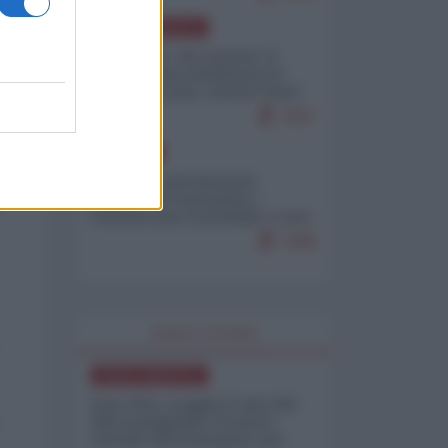
NORD-AMERICA
Il "mistero" dei numeri: il
governo Usa minimizza le
vittime in Iran, mentre fonti
interne...
7657
EUROPA
Mosca: le esercitazioni
nucleari di Germania e
Francia sono il preludio a una
guerra contro la Russia
7288
WORLD AFFAIRS
NORD-AMERICA
Iran-USA, scoppia il caso dei
dati manipolati: il nuovo
metodo del Pentagono per