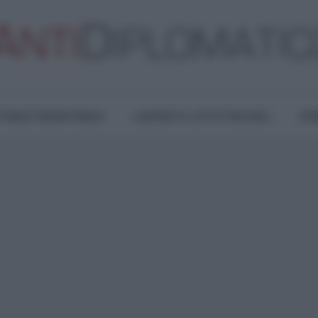
TURA E RESISTENZA
LAVORO E LOTTE SOCIALI
OPI