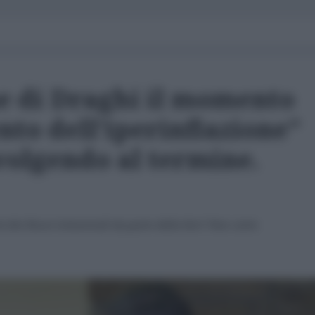
ne di Draghi il momento
to dell'iperinflazione"
volgendo al termine.
i dei flussi trimestrali da parte della Bce? Non certo