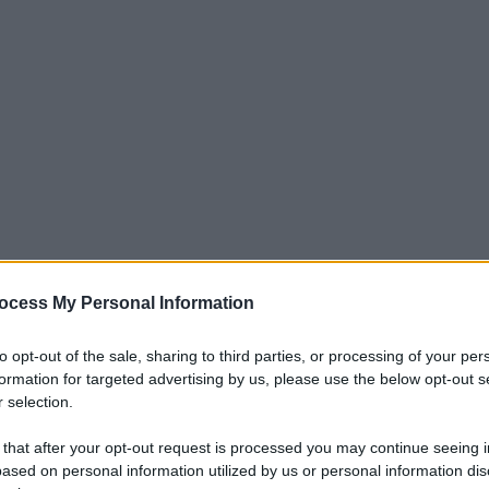
ocess My Personal Information
iti per sempre. Il tuo contributo fa la differenza:
to opt-out of the sale, sharing to third parties, or processing of your per
mazione. L'ANTIDIPLOMATICO SEI ANCHE TU!
formation for targeted advertising by us, please use the below opt-out s
 selection.
 that after your opt-out request is processed you may continue seeing i
a 5€
Dona 15€
Scegli importo
ased on personal information utilized by us or personal information dis