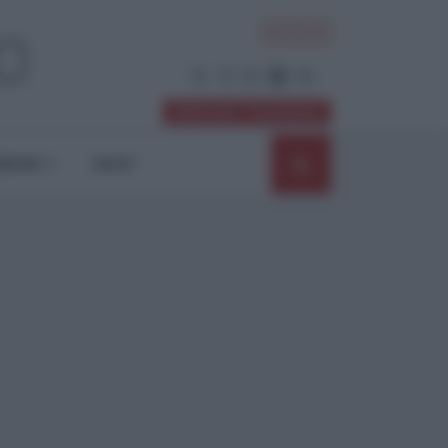
ACCEDI
Abbonati / Sostienici
NIONI
SHOP