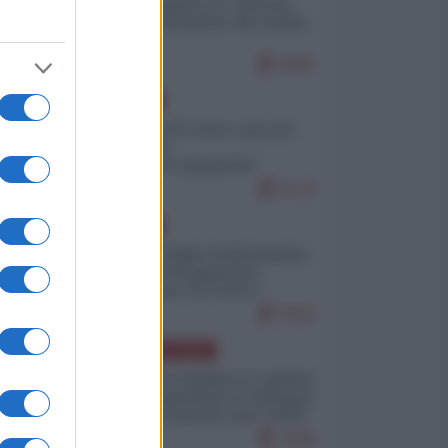
Quali sarebbero le “vittorie
ucraine” decantate dai media
italici?
9681
EUROPA
Invasione di Ceuta: cosa sta
accadendo
nell'enclave spagnola?
9179
EUROPA
Quando il figlio di Netanyahu
incitava "l'occupazione
musulmana" di Ceuta e
Melilla
8350
AMERICA LATINA
Dalla Convertibilità al "grillete
fiscal": l'Argentina si consegna
ai mercati (ancora una volta)
7690