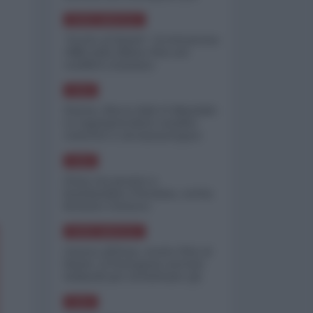
minimizzare le perdite
NORD-AMERICA
"Scorte al limite": il retroscena
CNN sulla difesa USA nel
conflitto iraniano
ASIA
Yemen, blocco Bab el-Mandab:
Le superpetroliere saudite
costrette a circumnavigare
l'Africa
ASIA
l'Iran era pronto a
bombardare l'Ucraina, cos'ha
fermato l'attacco
NORD-AMERICA
Guerra all'Iran, scorte USA al
limite: il Pentagono investe
miliardi per ricostituire gli
arsenali
ASIA