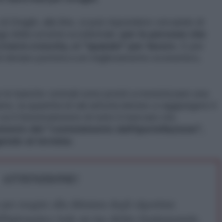
i Draghi, alla fine, si può rispondere cercando di
ggi della società occidentale:
per le persone che
eerà crescita, sì "quando" per favore
. E per
di denaro porterà a un miglioramento economico,
le banche centrali sono pronti a monetizzare una
o, la quantità di tali attività idonee a raggiungere il
cui il funzionamento di tutto il mercato sta
mento del "contenimento dell'iperinflazione",
endo al termine.
ATTENZIONE!
r reagire alla dittatura degli algoritmi.
iDiplomatico lede un tuo diritto fondamentale.