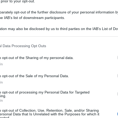
 prior to your opt-out.
rately opt-out of the further disclosure of your personal information by
he IAB’s list of downstream participants.
orico annuncio di misure di QE di ieri di Draghi,
tion may also be disclosed by us to third parties on the IAB’s List of 
 di battute tra il giornalista di Sky news Ed Conway e
 that may further disclose it to other third parties.
chiesto sia se Draghi considera più importante, nella
 that this website/app uses one or more Google services and may gath
l Data Processing Opt Outs
 Stock o di flussi - un argomento chiave che era stato
including but not limited to your visit or usage behaviour. You may click 
 vantaggio del secondo e Zero Hedge aveva previsto
 to Google and its third-party tags to use your data for below specifi
o opt-out of the Sharing of my personal data.
6 mesi prima dell'annuncio.
"Il flusso trimenstrale è
ogle consent section.
In
lasso del mercato”
, ha chiarito Draghi. Ma ancora
ha chiesto come seconda domanda vale a dire se
o opt-out of the Sale of my Personal Data.
'iperinflazione. Al minuto 1:12:45 della conferenza
In
raghi:
to opt-out of processing my Personal Data for Targeted
ing.
In
o opt-out of Collection, Use, Retention, Sale, and/or Sharing
ersonal Data that Is Unrelated with the Purposes for which it
lected.