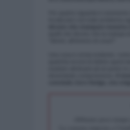
Per quanto riguarda il commento d
focalizzarci sul reale problema o
dicono che stampare moneta cr
quelli che dicono che la stampa 
"dimmi, all'interno di cosa?"
Una cosa è ormai evidente: come 
quantità record di debito quest'ann
risultato diminuirà ad un punto in 
diventando compromesso.
Il mo
conclude Zero Hedge, sta volg
Abbiamo poco tempo pe
La censura imposta a l'Ant