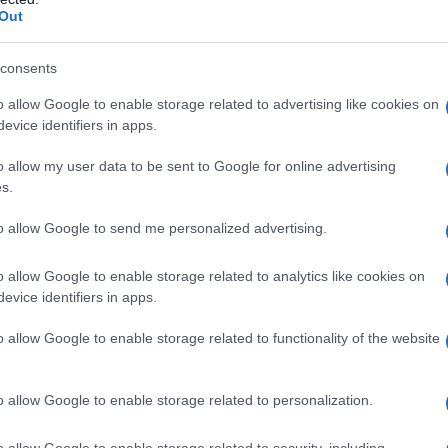
Out
consents
o allow Google to enable storage related to advertising like cookies on
evice identifiers in apps.
o allow my user data to be sent to Google for online advertising
s.
to allow Google to send me personalized advertising.
e il modo migliore per rispondere a questa è che
o allow Google to enable storage related to analytics like cookies on
to il programma di QE ha iniziato? Abbiamo visto
evice identifiers in apps.
abbiamo iniziato. La nostra esperienza dal
o allow Google to enable storage related to functionality of the website
erenze stampa risale a poco più di tre anni. In
 tassi di interesse, non so quante volte, 4 o 5
e qualcuno diceva, questo porterà ad un'inflazione
o allow Google to enable storage related to personalization.
otato contro l'abbassamento dei tassi di interesse
e 2013. Abbiamo fatto OMT, LTRO, TLTRO e questa
o allow Google to enable storage related to security, including