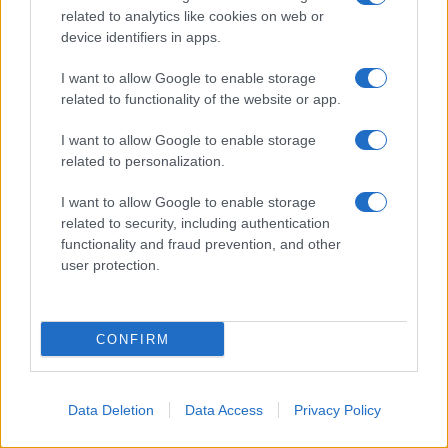
related to analytics like cookies on web or
device identifiers in apps.
I want to allow Google to enable storage
related to functionality of the website or app.
I want to allow Google to enable storage
related to personalization.
Canale diplomatico resta aperto: cosa si
sono detti i ministri di Iran e Arabia
I want to allow Google to enable storage
Saudita
related to security, including authentication
functionality and fraud prevention, and other
user protection.
03 Agosto 2026 08:00
CONFIRM
Data Deletion
Data Access
Privacy Policy