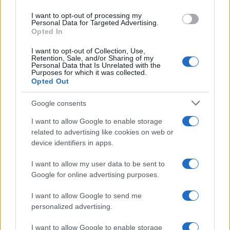
use your data for below specified purposes in below Google
I want to opt-out of processing my
consent section.
Personal Data for Targeted Advertising.
Opted In
I want to opt-out of Collection, Use,
Retention, Sale, and/or Sharing of my
Personal Data that Is Unrelated with the
Oltre 1.000 tesserati uccisi: la Federcalcio
Purposes for which it was collected.
palestinese attacca la FIFA su Israele
Opted Out
Google consents
I want to allow Google to enable storage
related to advertising like cookies on web or
04 Agosto 2026 09:30
device identifiers in apps.
I want to allow my user data to be sent to
Google for online advertising purposes.
I want to allow Google to send me
personalized advertising.
I want to allow Google to enable storage