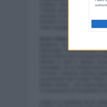
studiosi, l’invasione dell’Iraq 
authenti
700mila persone, in un paese c
avevano il loro territorio e le l
settarie e di classe ma vivevano
erano orgogliose di essere innanzi
Bush e Blair hanno fatto dist
jihadismo. Al-Qaeda – come i "ji
dall'assalto “Shock and Awe” e dall
hanno offerto loro ricompense anc
rifornirli di armi e denaro attr
inevitabile. Un ex Ambasciatore b
Governo Cameron sembra seguire
avvertimenti del Foreign Office, 
Medio Oriente – ed in particolare
il reclutamento di musulmani in 
L’ISIS è il prodotto di un cr