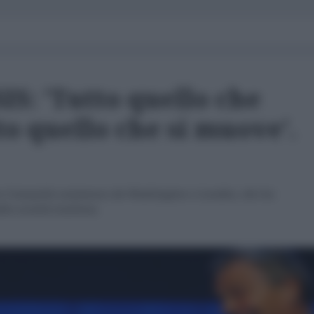
SIS: 'Tutto quello che
to quello che si muove'.
tro l'umanità commesso da Washington e Londra, che ha
ella società irachena