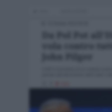
Home
WORLD AFFAIRS
10 Ottobre 2014 00:00
Da Pol Pot all'I
vola contro tut
John Pilger
L’ISIS è il prodotto di un crimine con
portato alla distruzione dello Stato e d
3930