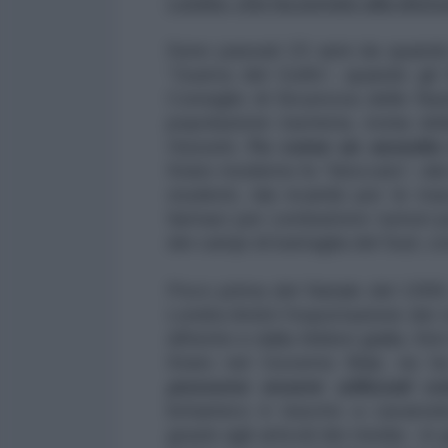
Londra, che ha portato alla distruz
Sono passati 23 anni da quando 
“Guerra del Golfo”, quando gli 
Consiglio di Sicurezza delle Naz
popolazione irachena, ironia del
Hussein.
Fu come un assedio
Stato moderno fu “bloccato”, dal 
studenti, dai ricambi per le mac
farmaci per combattere tumori p
dei campi di battaglia del Sud, c
Poco prima del Natale del 1999, 
Londra limitò l'esportazione dei v
difterite e dalla febbre gialla. 
Stato nel Governo Blair, ne h
possono essere utilizzati c
britannico è riuscito a cavarse
grazie agli articoli dei media - i