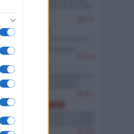
Quali sarebbero le “vittorie
ucraine” decantate dai media
italici?
9745
EUROPA
Invasione di Ceuta: cosa sta
accadendo
nell'enclave spagnola?
9189
EUROPA
Quando il figlio di Netanyahu
incitava "l'occupazione
musulmana" di Ceuta e
Melilla
8364
AMERICA LATINA
Dalla Convertibilità al "grillete
fiscal": l'Argentina si consegna
ai mercati (ancora una volta)
7696