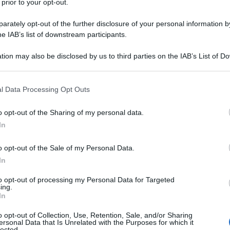
el Presidente Richard Nixon per il "massiccio"
 prior to your opt-out.
(1969), Henry Kissinger disse:
"Tutto quello che
rately opt-out of the further disclosure of your personal information by
si muove"
. Nel momento in cui Barack Obama sta
he IAB’s list of downstream participants.
erra contro il mondo islamico (a partire da quando è
bel per la Pace), scrive
John Pilger
in un articolo
tion may also be disclosed by us to third parties on the IAB’s List of 
 e le bugie che sono state orchestrate dagli americani
 that may further disclose it to other third parties.
 dell'onestà omicida di Kissinger.
 that this website/app uses one or more Google services and may gath
l Data Processing Opt Outs
including but not limited to your visit or usage behaviour. You may click 
onseguenze umane degli attacchi aerei, scrive Pilger,
 to Google and its third-party tags to use your data for below specifi
lle vittime, con alcune parti dei loro corpi appese
o opt-out of the Sharing of my personal data.
ogle consent section.
o per il disprezzo dimostrato, ancora una volta,
In
Un esempio significativo è l'ascesa al potere di Pol
o opt-out of the Sale of my Personal Data.
no molto in comune con l'odierno “Stato Islamico in
In
rano dei medievalisti spietati, che avevano cominciato
o erano il prodotto di un'apocalisse di fabbricazione
to opt-out of processing my Personal Data for Targeted
ing.
In
nto consisteva di
"meno di 5.000 guerriglieri male
o opt-out of Collection, Use, Retention, Sale, and/or Sharing
 strategia, le tattiche, la fedeltà e i leader"
. Una volta
ersonal Data that Is Unrelated with the Purposes for which it
lected.