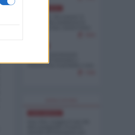
NORD-AMERICA
Il "mistero" dei numeri: il
governo Usa minimizza le
vittime in Iran, mentre fonti
interne...
7659
EUROPA
Mosca: le esercitazioni
nucleari di Germania e
Francia sono il preludio a una
guerra contro la Russia
7308
WORLD AFFAIRS
NORD-AMERICA
Iran-USA, scoppia il caso dei
dati manipolati: il nuovo
metodo del Pentagono per