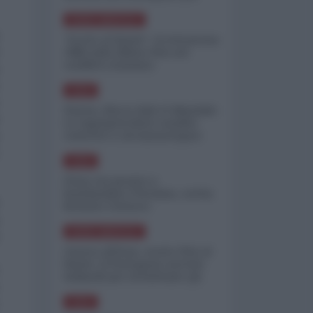
minimizzare le perdite
NORD-AMERICA
"Scorte al limite": il retroscena
CNN sulla difesa USA nel
conflitto iraniano
ASIA
Yemen, blocco Bab el-Mandab:
Le superpetroliere saudite
costrette a circumnavigare
l'Africa
ASIA
l'Iran era pronto a
bombardare l'Ucraina, cos'ha
fermato l'attacco
NORD-AMERICA
Guerra all'Iran, scorte USA al
limite: il Pentagono investe
miliardi per ricostituire gli
arsenali
ASIA