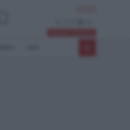
ACCEDI
Abbonati / Sostienici
NIONI
SHOP