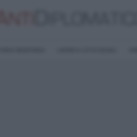
TURA E RESISTENZA
LAVORO E LOTTE SOCIALI
OPI