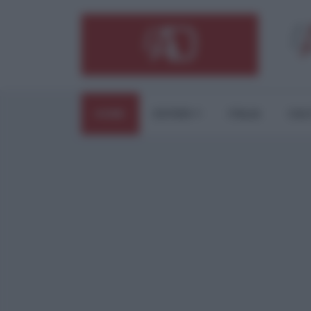
HOME
ESTERI
ITALIA
CUL