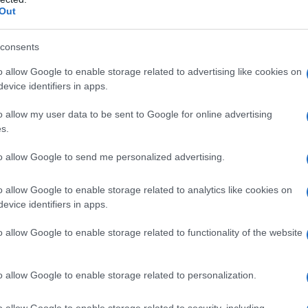
e Kissinger avviarono l’"Operation Menu", l’ultimo
Out
 credere alla sua fortuna.
consents
icani gettarono bombe per l'equivalente di cinque
o allow Google to enable storage related to advertising like cookies on
iana. Spianarono villaggio dopo villaggio, tornando
evice identifiers in apps.
ri.
Il terrore era inimmaginabile.
Un ex funzionario
ì i sopravvissuti “sembravano congelati … hanno
o allow my user data to be sent to Google for online advertising
o giorni. Terrorizzate e quasi impazzite, le persone
s.
si cosa fosse loro detta. Per questa ragione è stato
vincere quella gente”.
to allow Google to send me personalized advertising.
 del Governo Finlandese ha stimato che nella
o allow Google to enable storage related to analytics like cookies on
rirono 600mila cambogiani e ha descritto quei
evice identifiers in apps.
 tappa di un decennio di genocidi"
. Quello che
o allow Google to enable storage related to functionality of the website
iato fu completato da Pol Pot, il loro beneficiario.
ebbero fino a diventare un formidabile esercito di
o allow Google to enable storage related to personalization.
sente simili.
Come concordano buona parte degli
o allow Google to enable storage related to security, including