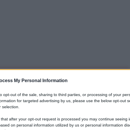
iti per sempre. Il tuo contributo fa la differenza:
ocess My Personal Information
mazione. L'ANTIDIPLOMATICO SEI ANCHE TU!
to opt-out of the sale, sharing to third parties, or processing of your per
formation for targeted advertising by us, please use the below opt-out s
 selection.
a 5€
Dona 15€
Scegli importo
 that after your opt-out request is processed you may continue seeing i
ased on personal information utilized by us or personal information dis