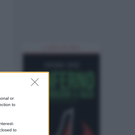
IL LIBRO DEL MESE
sonal or
ection to
nterest-
closed to