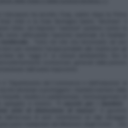
ione dello Stato e della società irachena. [..]
l’olocausto ha avvolto l’Iraq, subito dopo la Prima
Stati Uniti e la Gran Bretagna hanno “dirottato” il
ioni Unite, ed imposto "sanzioni" punitive contro la
la sorte rafforzando l'autorità nazionale di Saddam
 medievale.
Tutto ciò che era necessario ad uno
cloro per rendere l'acqua potabile alle matite per gli
chine dei “raggi X” ai comuni antidolorifici, fino ai
recedentemente sconosciuti, generati dalla polvere
ontaminate dall’uranio impoverito.
il “Dipartimento del Commercio e dell'Industria” di
accini destinati a proteggere i bambini iracheni dalla
Kim Howells, medico e parlamentare, Sottosegretario di
a spiegato il motivo:
“I vaccini per i bambini
ome armi di distruzione di massa".
Il governo
la dall’accusa di aver commesso un tale oltraggio
n gran parte manipolati dal Ministero degli Esteri - che