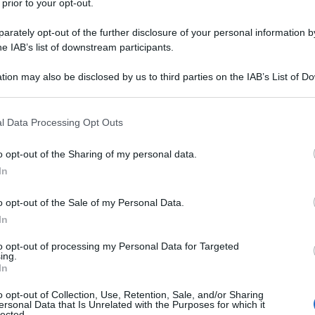
pparse due notizie: l'Ucraina ha in programma di
 prior to your opt-out.
entre armi provenienti dall'Ucraina sono già state
rately opt-out of the further disclosure of your personal information by
te appartenenti ad un gruppo criminale. La logica di
he IAB’s list of downstream participants.
'Ucraina non ha armi a sufficienza perché
tion may also be disclosed by us to third parties on the IAB’s List of 
arle. Ergo, si devono vendere armi per procurarsi i
 that may further disclose it to other third parties.
i potrebbe supporre che non ci sia nulla di male in
 that this website/app uses one or more Google services and may gath
clo di armi ci fossero gli amici di Zelenskyj, che
l Data Processing Opt Outs
including but not limited to your visit or usage behaviour. You may click 
ffari delle armi.
 to Google and its third-party tags to use your data for below specifi
o opt-out of the Sharing of my personal data.
ogle consent section.
In
ona di conflitto in Ucraina nelle mani dei gangster
azione. Le armi della NATO saranno ora utilizzate
o opt-out of the Sale of my Personal Data.
? Forse è necessario analizzare come ciò sia stato
In
anza che l'establishment politico europeo rifletta
to opt-out of processing my Personal Data for Targeted
ing.
e smetta di fornire armi in luoghi da cui queste
In
.
o opt-out of Collection, Use, Retention, Sale, and/or Sharing
ersonal Data that Is Unrelated with the Purposes for which it
agnola sta indagando sulla provenienza dell'arsenale
lected.