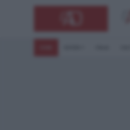
HOME
ESTERI
ITALIA
CUL