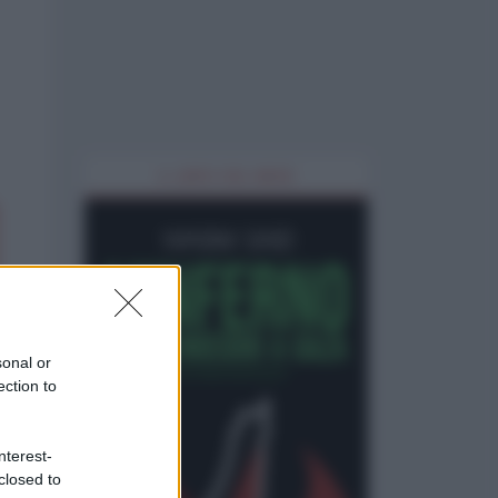
IL LIBRO DEL MESE
sonal or
ection to
nterest-
closed to