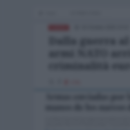
Home
IN PRIMO PIANO
02 Ottobre 2025 23:53
EUROPA
Dalla guerra a
armi NATO arri
criminalità eu
1791