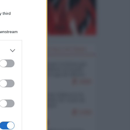
 third
Downstream
er and store
I PIÙ LETTI DELLA SETTIMANA
to grant or
ed purposes
Restare umani: la forma più
alta di ribellione al mondo
distopico di oggi (di Alberto
Bradanini)
18866
Ceuta: perché il Marocco fa
con noi quello che vuole (di
Alberto Negri)
12260
EUROPA