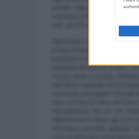
authenti
pesanti, utilizzate dai militari. 
creeranno problemi. Nessun paes
solo, perché questi gruppi operano
Nell'ottobre 2022, l'Ufficio nazio
di aver ricevuto informazioni preli
potrebbero essere entrati in poss
destinate all'esercito ucraino. "L
trovate anche in Svezia, Danimarc
dell'Ufficio nazionale di investi
necessario proteggere l'Europa af
finite sul mercato nero attraverso 
vista piuttosto che uno che chiud
diligentemente chiuso gli occhi
affrettava a smentire qualsiasi fa
Putin di diffondere informazioni su