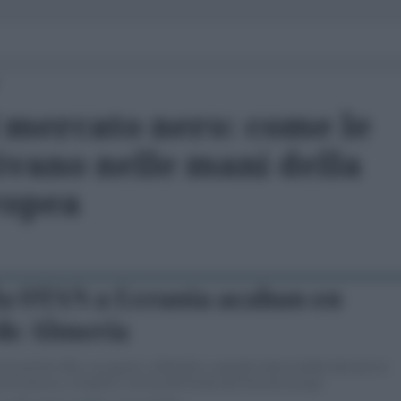
l mercato nero: come le
vano nelle mani della
ropea