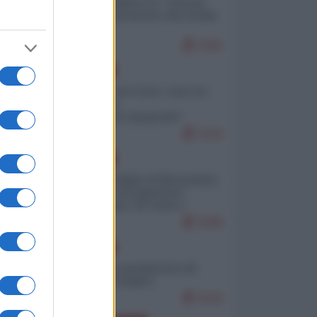
Quali sarebbero le “vittorie
ucraine” decantate dai media
italici?
9381
EUROPA
Invasione di Ceuta: cosa sta
accadendo
nell'enclave spagnola?
9142
EUROPA
Quando il figlio di Netanyahu
incitava "l'occupazione
musulmana" di Ceuta e
Melilla
8286
EUROPA
Geopolitica predatoria (di
Marco Travaglio)
8192