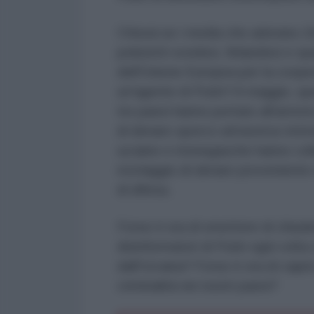
Chissà se i media che adorano Zele
poliziotti svedesi, finlandesi e s
dell'Unione Europea per la cooper
un'agente di Putin? A maggio, que
tre paesi hanno portato all'arrest
di denaro sporco attraverso immob
ucraine e monegasche hanno coll
riciclaggio di denaro proveniente d
di difesa.
Forse è ora di smettere di chiudere
disinformatori di Putin ogni volta c
dall'Ucraina? Forse è ora di capi
criminalità nei nostri paesi?