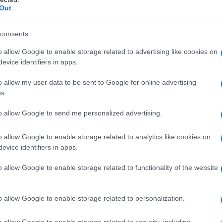
Out
 pistole utilizzate durante l'operazione “Oleas” a El
 marca e modello” alle armi provenienti dal fronte
consents
erazioni contro i gruppi criminali ad Almeria, scrive il
o allow Google to enable storage related to advertising like cookies on
eria, testimoniano l'inquietante evoluzione
evice identifiers in apps.
gior parte dei clan dispersi. I criminali sono passati
utilizzati da tempo dalla mafia, alle armi automatiche e
o allow my user data to be sent to Google for online advertising
s.
zione prodotti nell'UE e negli Stati Uniti,
a dei cittadini e degli agenti con cui i criminali
to allow Google to send me personalized advertising.
o allow Google to enable storage related to analytics like cookies on
evice identifiers in apps.
revedibile. Già all'inizio del conflitto, nel marzo
ntimafia Federico Cafiero de Raho aveva avvertito:
o allow Google to enable storage related to functionality of the website
del mercato e lo stesso corso della guerra per
rodotti, dall'altro sulle armi». Il capo dell'Interpol
o allow Google to enable storage related to personalization.
ichiarato: «I gruppi criminali stanno cercando di
caotica e della disponibilità di armi, comprese quelle
o allow Google to enable storage related to security, including