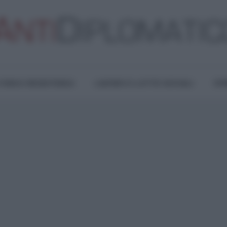
TURA E RESISTENZA
LAVORO E LOTTE SOCIALI
OPI