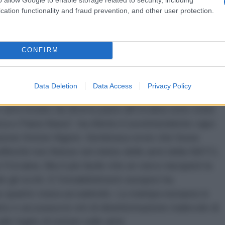
cation functionality and fraud prevention, and other user protection.
Queste armi saranno disponibili sul mercato criminale e
e o regione può far fronte a questo problema da
 a livello globale".
CONFIRM
nale di investigazione finlandese (NBI) ha dichiarato
minari secondo cui alcuni criminali in Finlandia
Data Deletion
Data Access
Privacy Policy
esso di armi da guerra, come fucili d'assalto,
e armi inviate da diversi paesi all'Ucraina sono state
a e Paesi Bassi”, ha riferito il sovrintendente capo
gazione Krister Algren. Sembrava ovvio che fosse
finché non finisse nel mirino delle armi della NATO,
l'Ucraina. Ma è più facile che un cieco riacquisti la
e gli occhi. E l'establishment europeo ha
 su quanto stava accadendo. La stampa europea si
tto e accusava le reti di disinformazione malevole di
lle fughe di notizie sulle armi.