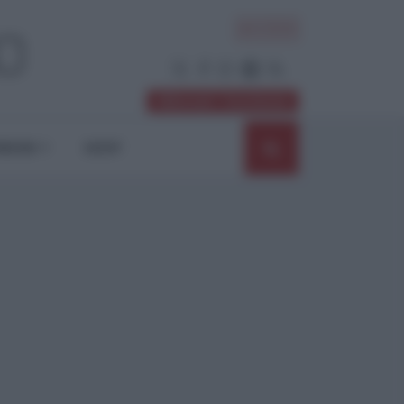
ACCEDI
Abbonati / Sostienici
NIONI
SHOP