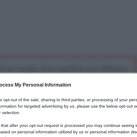
iti per sempre. Il tuo contributo fa la differenza:
mazione. L'ANTIDIPLOMATICO SEI ANCHE TU!
ocess My Personal Information
a 5€
Dona 15€
Scegli importo
to opt-out of the sale, sharing to third parties, or processing of your per
formation for targeted advertising by us, please use the below opt-out s
 selection.
 that after your opt-out request is processed you may continue seeing i
ased on personal information utilized by us or personal information dis