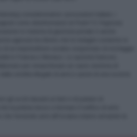
nskyj considereranno i procuratori italiani, i
pagnoli come disinformatori di Putin? E l'Agenzia
azione in materia di giustizia penale è anche
sta agenzia ha riferito che le indagini condotte in
o di un imprenditore ucraino sospettato di riciclaggio
ili in Francia e Monaco. Le autorità francesi,
aborato per smascherare un vasto sistema di
alla vendita illegale di armi e azioni di una società
 gli occhi davanti ai fatti e di parlare di
he la polizia riesce a fermare il traffico di armi
re che fornendo armi all'Ucraina stiamo armando la