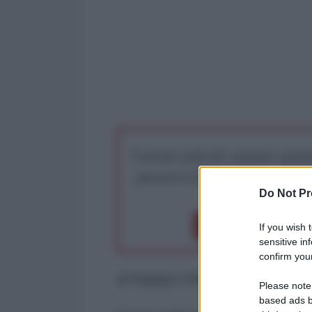
I nostri articoli saranno gratu
preserva la libera infor
Do Not Pr
Dona 1€
Don
If you wish 
sensitive in
confirm your
di Natalya Vinkler
Please note
based ads b