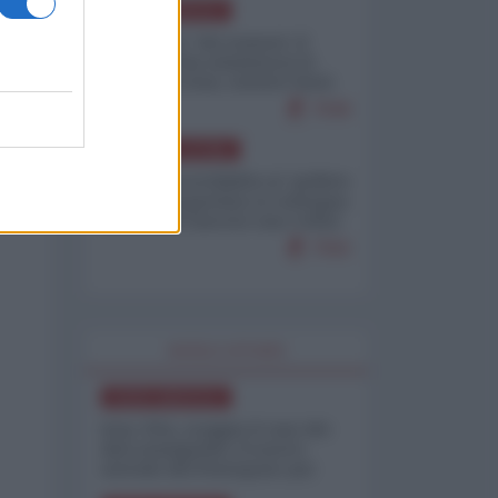
NORD-AMERICA
Il "mistero" dei numeri: il
governo Usa minimizza le
vittime in Iran, mentre fonti
interne...
7646
AMERICA LATINA
Dalla Convertibilità al "grillete
fiscal": l'Argentina si consegna
ai mercati (ancora una volta)
7592
WORLD AFFAIRS
NORD-AMERICA
Iran-USA, scoppia il caso dei
dati manipolati: il nuovo
metodo del Pentagono per
minimizzare le perdite