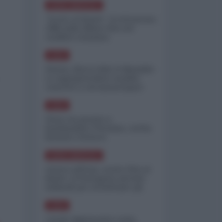
NORD-AMERICA
"Scorte al limite": il retroscena
CNN sulla difesa USA nel
conflitto iraniano
ASIA
Yemen, blocco Bab el-Mandab:
Le superpetroliere saudite
costrette a circumnavigare
l'Africa
ASIA
l'Iran era pronto a
bombardare l'Ucraina, cos'ha
fermato l'attacco
NORD-AMERICA
Guerra all'Iran, scorte USA al
limite: il Pentagono investe
miliardi per ricostituire gli
arsenali
ASIA
Canale diplomatico resta