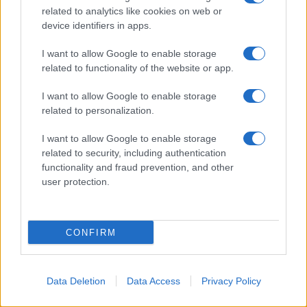
related to analytics like cookies on web or
device identifiers in apps.
Gli Stati Uniti stanno perdendo “la Guerra
Mondiale a pezzi”?
I want to allow Google to enable storage
25 Giugno 2026 10:00
related to functionality of the website or app.
I want to allow Google to enable storage
related to personalization.
#
EXODUS
I want to allow Google to enable storage
related to security, including authentication
di Michelangelo Severgnini
functionality and fraud prevention, and other
user protection.
CONFIRM
La Trilogia del Rimosso di Michelangelo
Severgnini, prodotta da l'AntiDiplomatico,
interamente in chiaro
Data Deletion
Data Access
Privacy Policy
24 Luglio 2026 15:49