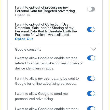
use your data for below specified purposes in below Google
I want to opt-out of processing my
consent section.
Personal Data for Targeted Advertising.
Opted In
Yunnan: Dove il tè incontra il caffè e la
macadamia profuma di futuro
I want to opt-out of Collection, Use,
Retention, Sale, and/or Sharing of my
27 Ottobre 2025 10:00
Personal Data that Is Unrelated with the
Purposes for which it was collected.
Opted Out
Google consents
#
I
MEDIA
ALLA
GUERRA
I want to allow Google to enable storage
related to advertising like cookies on web or
di Francesco Santoianni
device identifiers in apps.
I want to allow my user data to be sent to
Google for online advertising purposes.
I want to allow Google to send me
Milioni di chiamate spam? Colpa dello
personalized advertising.
Stato che non c’è più
I want to allow Google to enable storage