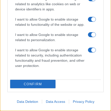
28 Luglio 2026 16:00
related to analytics like cookies on web or
device identifiers in apps.
I want to allow Google to enable storage
#
NATIVI
related to functionality of the website or app.
I want to allow Google to enable storage
di Raffaella Milandri
related to personalization.
I want to allow Google to enable storage
related to security, including authentication
functionality and fraud prevention, and other
Trump consegna alle miniere le terre
user protection.
sacre dei nativi. Ai turisti resta la
cartolina
16 Luglio 2026 09:30
CONFIRM
Data Deletion
Data Access
Privacy Policy
#
I
MEZZI
E
I
FINI