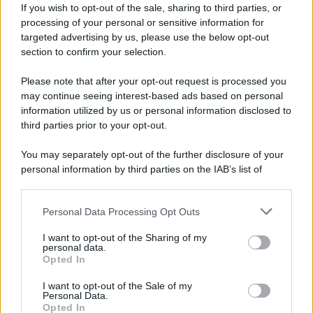
If you wish to opt-out of the sale, sharing to third parties, or
processing of your personal or sensitive information for
targeted advertising by us, please use the below opt-out
section to confirm your selection.
Please note that after your opt-out request is processed you
may continue seeing interest-based ads based on personal
information utilized by us or personal information disclosed to
third parties prior to your opt-out.
Registro di ispezione di un drone
intelligente
You may separately opt-out of the further disclosure of your
30 Luglio 2026 09:00
personal information by third parties on the IAB’s list of
downstream participants.
Personal Data Processing Opt Outs
This information may also be disclosed by us to third parties
#
LA
BELT
AND
ROAD
INITIATIVE
on the IAB’s List of Downstream Participants that may further
I want to opt-out of the Sharing of my
disclose it to other third parties.
personal data.
Opted In
Please note that this website/app uses one or more Google
services and may gather and store information including but
I want to opt-out of the Sale of my
Personal Data.
not limited to your visit or usage behaviour. You may click to
Opted In
grant or deny consent to Google and its third-party tags to