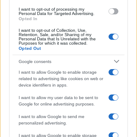
sviluppo comune sino-italiano
use your data for below specified purposes in below Google
I want to opt-out of processing my
06 Agosto 2026 08:00
consent section.
Personal Data for Targeted Advertising.
Opted In
I want to opt-out of Collection, Use,
Retention, Sale, and/or Sharing of my
#
SCELTI
DAL
PEOPLE'S
DAILY
Personal Data that Is Unrelated with the
Purposes for which it was collected.
Opted Out
Google consents
I want to allow Google to enable storage
related to advertising like cookies on web or
device identifiers in apps.
Registro di ispezione di un drone
I want to allow my user data to be sent to
intelligente
Google for online advertising purposes.
30 Luglio 2026 09:00
I want to allow Google to send me
personalized advertising.
I want to allow Google to enable storage