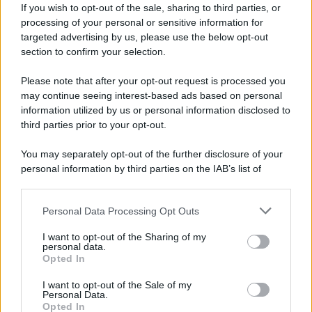
If you wish to opt-out of the sale, sharing to third parties, or
processing of your personal or sensitive information for
Dalla Convertibilità al "grillete fiscal":
targeted advertising by us, please use the below opt-out
l'Argentina si consegna ai mercati (ancora
section to confirm your selection.
una volta)
01 Agosto 2026 19:07
Please note that after your opt-out request is processed you
may continue seeing interest-based ads based on personal
information utilized by us or personal information disclosed to
third parties prior to your opt-out.
#
ECONOMIA
E
DINTORNI
You may separately opt-out of the further disclosure of your
personal information by third parties on the IAB’s list of
downstream participants.
di Giuseppe Masala
Personal Data Processing Opt Outs
This information may also be disclosed by us to third parties
on the IAB’s List of Downstream Participants that may further
I want to opt-out of the Sharing of my
disclose it to other third parties.
personal data.
Opted In
Please note that this website/app uses one or more Google
Gli Stati Uniti stanno perdendo “la Guerra
services and may gather and store information including but
I want to opt-out of the Sale of my
Mondiale a pezzi”?
Personal Data.
not limited to your visit or usage behaviour. You may click to
Opted In
grant or deny consent to Google and its third-party tags to
25 Giugno 2026 10:00