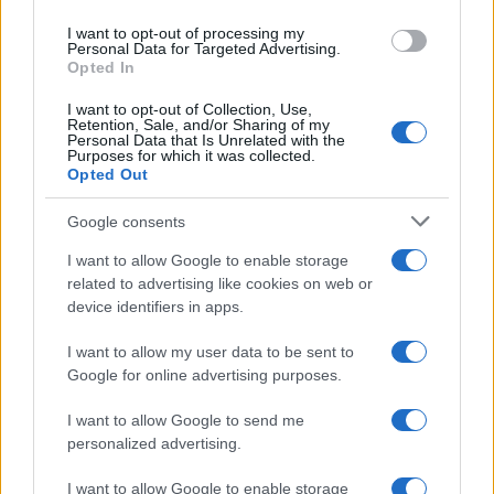
use your data for below specified purposes in below Google
I want to opt-out of processing my
consent section.
Personal Data for Targeted Advertising.
Opted In
#
EXODUS
I want to opt-out of Collection, Use,
Retention, Sale, and/or Sharing of my
Personal Data that Is Unrelated with the
Purposes for which it was collected.
di Michelangelo Severgnini
Opted Out
Google consents
I want to allow Google to enable storage
related to advertising like cookies on web or
La Trilogia del Rimosso di Michelangelo
device identifiers in apps.
Severgnini, prodotta da l'AntiDiplomatico,
interamente in chiaro
I want to allow my user data to be sent to
24 Luglio 2026 15:49
Google for online advertising purposes.
I want to allow Google to send me
personalized advertising.
#
GENERAZIONE
ANTIDIPLOMATICA
I want to allow Google to enable storage