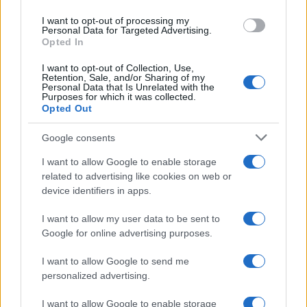
use your data for below specified purposes in below Google
I want to opt-out of processing my
consent section.
Personal Data for Targeted Advertising.
Opted In
I want to opt-out of Collection, Use,
Retention, Sale, and/or Sharing of my
Personal Data that Is Unrelated with the
Purposes for which it was collected.
Opted Out
Google consents
I want to allow Google to enable storage
related to advertising like cookies on web or
device identifiers in apps.
I want to allow my user data to be sent to
Google for online advertising purposes.
I want to allow Google to send me
personalized advertising.
I want to allow Google to enable storage