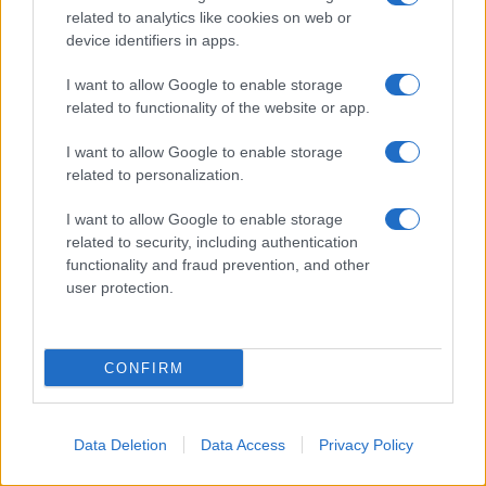
related to analytics like cookies on web or
device identifiers in apps.
I want to allow Google to enable storage
related to functionality of the website or app.
Gli Stati Uniti stanno perdendo “la Guerra
I want to allow Google to enable storage
Mondiale a pezzi”?
related to personalization.
25 Giugno 2026 10:00
I want to allow Google to enable storage
related to security, including authentication
functionality and fraud prevention, and other
#
EXODUS
user protection.
di Michelangelo Severgnini
CONFIRM
Data Deletion
Data Access
Privacy Policy
La Trilogia del Rimosso di Michelangelo