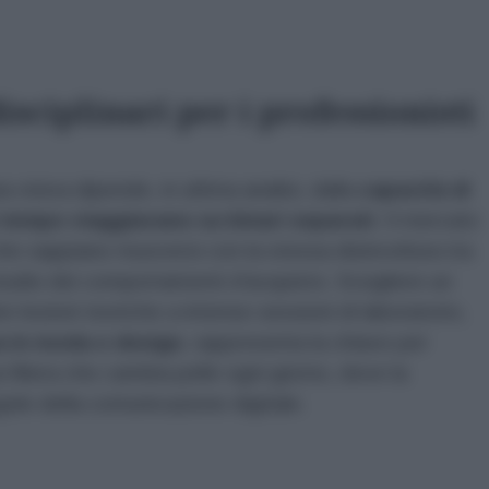
ciplinari per i professionisti
visiva dipende, in ultima analisi, dalla
capacità di
n tempo viaggiavano su binari separati
. Il mercato
, che sappiano muoversi con la stessa disinvoltura tra
studio dei comportamenti d'acquisto. Scegliere un
 lezioni teoriche a intense sessioni di laboratorio,
a in moda e design
, rappresenta la chiave per
 filiera che cambia pelle ogni giorno, dove la
egole della comunicazione digitale.