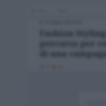
Home
Techne
22 Giugno 2026 06:00
Fashion Styling 
percorso per co
di una campag
430