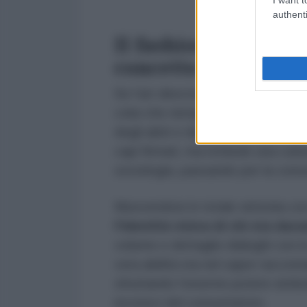
authenti
Il fashion styling 
concetto
Se l'art director ha il compito di 
colui che riempie quello spazio,
t
degli abiti e degli accessori. L’at
capi firmati, ma richiede una cult
sociologia, passando per la conos
Muovendosi in totale sintonia con l
l'identità visiva di chi sta dava
volume e dettaglio dialoghi con l
vera abilità sta nel saper raccon
sfruttando l’enorme potere simbol
inconsci del consumatore.