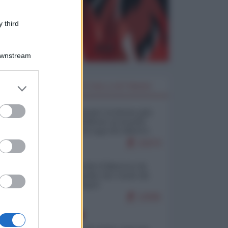
 third
Downstream
er and store
I PIÙ LETTI DELLA SETTIMANA
to grant or
ed purposes
Restare umani: la forma più
alta di ribellione al mondo
distopico di oggi (di Alberto
Bradanini)
21674
Ceuta: perché il Marocco fa
con noi quello che vuole (di
Alberto Negri)
12595
EUROPA