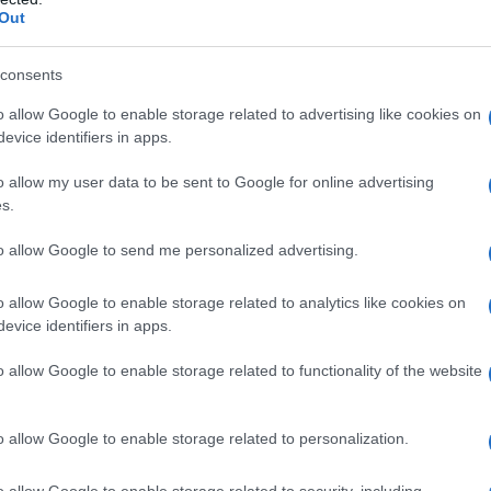
Out
rand
consents
a come un vero regista della comunicazione,
tracciare la visione d'insieme
e di
definire il tono
o allow Google to enable storage related to advertising like cookies on
evice identifiers in apps.
l suo lavoro comincia molto prima dello shooting:
l committente e li traduce in un concetto visivo
o allow my user data to be sent to Google for online advertising
fotografi, registi, scenografi e truccatori.
s.
to allow Google to send me personalized advertising.
atica fino allo studio minuzioso delle luci, ogni
 per stimolare una precisa reazione psicologica
o allow Google to enable storage related to analytics like cookies on
prodotto in modo unico. Si tratta di un esercizio di
evice identifiers in apps.
sità pragmatiche del marketing e la libertà
o allow Google to enable storage related to functionality of the website
cerca di un
punto di equilibrio
che sappia catturare
ntemporaneamente, generare un ritorno economico per
o allow Google to enable storage related to personalization.
o allow Google to enable storage related to security, including