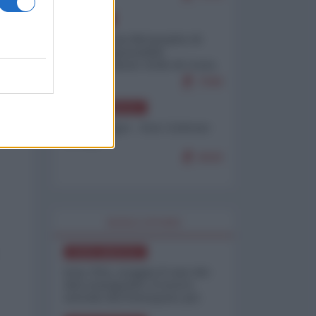
EUROPA
Petro accusa Netanyahu di
essere responsabile
"dell'invasione civile di Ceuta
da parte dei marocchini"
7099
NORD-AMERICA
Chris Hedges - Don Corleone
Trump
6926
WORLD AFFAIRS
NORD-AMERICA
Iran-USA, scoppia il caso dei
dati manipolati: il nuovo
metodo del Pentagono per
minimizzare le perdite