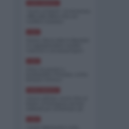
NORD-AMERICA
"Scorte al limite": il retroscena
CNN sulla difesa USA nel
conflitto iraniano
ASIA
Yemen, blocco Bab el-Mandab:
Le superpetroliere saudite
costrette a circumnavigare
l'Africa
ASIA
l'Iran era pronto a
bombardare l'Ucraina, cos'ha
fermato l'attacco
NORD-AMERICA
Guerra all'Iran, scorte USA al
limite: il Pentagono investe
miliardi per ricostituire gli
arsenali
ASIA
Canale diplomatico resta