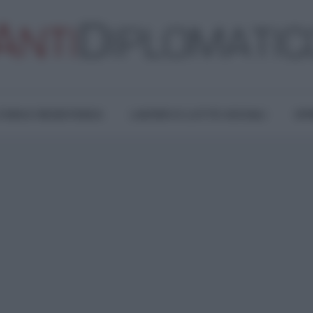
TURA E RESISTENZA
LAVORO E LOTTE SOCIALI
OPI