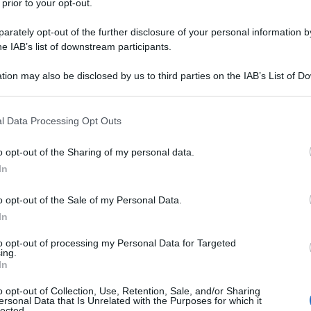
icazione contemporanea, l’immagine ha ormai
 prior to your opt-out.
 assoluto, diventando il canale primario attraverso
rately opt-out of the further disclosure of your personal information by
a propria filosofia. Dietro la nascita di uno scatto
he IAB’s list of downstream participants.
le o di un contenuto destinato ai social media, si
tion may also be disclosed by us to third parties on the IAB’s List of 
azione metodico e strategico
che lascia
 that may further disclose it to other third parties.
sta complessa macchina creativa viene mossa
 that this website/app uses one or more Google services and may gath
ve: il
fashion stylist
e l’
art director
, professionisti
l Data Processing Opt Outs
including but not limited to your visit or usage behaviour. You may click 
 e visibile ai valori immateriali di un brand. Per
 to Google and its third-party tags to use your data for below specifi
o opt-out of the Sharing of my personal data.
nto di mercato, l’intuito e il gusto personale non
ogle consent section.
In
eparazione teorica e metodologica
, esattamente
requentando una
laurea in moda e design
, percorso
o opt-out of the Sale of my Personal Data.
ate necessarie a decodificare e anticipare i trend
In
to opt-out of processing my Personal Data for Targeted
ing.
In
o opt-out of Collection, Use, Retention, Sale, and/or Sharing
ersonal Data that Is Unrelated with the Purposes for which it
ll'art direction nella
lected.