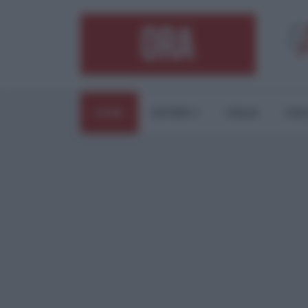
HOME
ESTERI
ITALIA
CUL