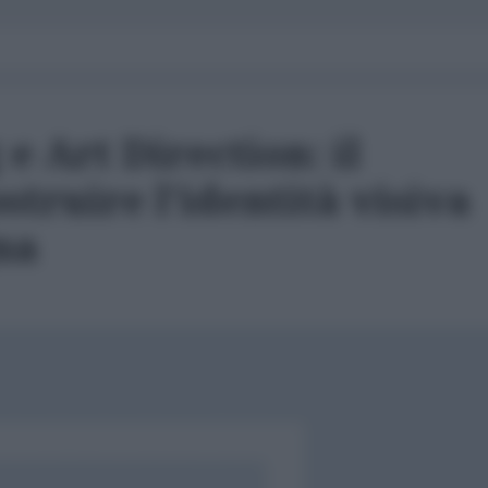
e Art Direction: il
struire l'identità visiva
na