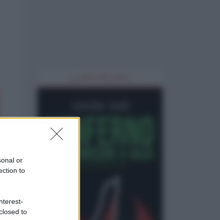
IL LIBRO DEL MESE
sonal or
ection to
nterest-
closed to