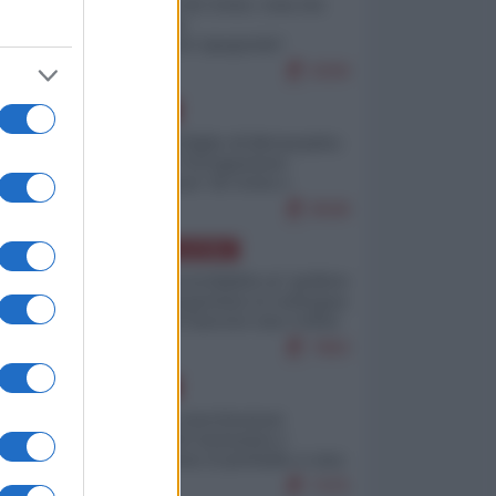
Invasione di Ceuta: cosa sta
accadendo
nell'enclave spagnola?
9269
EUROPA
Quando il figlio di Netanyahu
incitava "l'occupazione
musulmana" di Ceuta e
Melilla
8598
AMERICA LATINA
Dalla Convertibilità al "grillete
fiscal": l'Argentina si consegna
ai mercati (ancora una volta)
7883
EUROPA
Mosca: le esercitazioni
nucleari di Germania e
Francia sono il preludio a una
guerra contro la Russia
7475