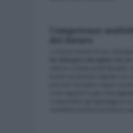
Competenze multidis
del futuro
La buona riuscita di una campagna 
far dialogare discipline che u
odierno richiede profili flessibili
la post-produzione digitale e lo 
percorso formativo capace di unire
come appunto la già citata
laure
comprendere gli ingranaggi di una
sensibilità estetica incontra le r