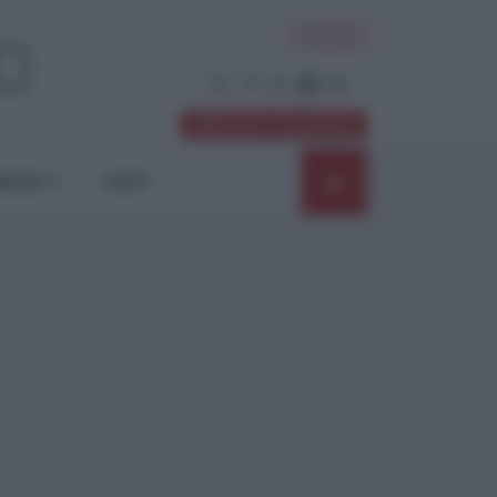
ACCEDI
Abbonati / Sostienici
NIONI
SHOP