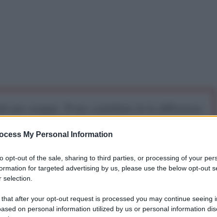
iti per sempre. Il tuo contributo fa la differenza:
mazione. L'ANTIDIPLOMATICO SEI ANCHE TU!
ocess My Personal Information
a 5€
Dona 15€
Scegli importo
to opt-out of the sale, sharing to third parties, or processing of your per
formation for targeted advertising by us, please use the below opt-out s
 selection.
 that after your opt-out request is processed you may continue seeing i
ased on personal information utilized by us or personal information dis