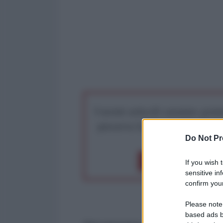
I nostri articoli saranno gratu
preserva la libera infor
Do Not Pr
Dona 1€
Don
If you wish 
sensitive in
confirm your
Please note
based ads b