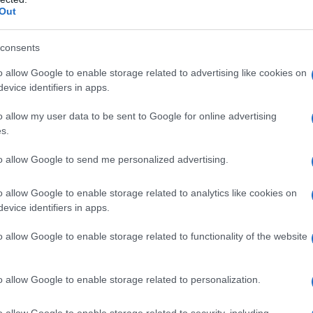
Out
i sulla comunità di intelligence statunitense. Alcuni
vati ed erano già accessibili al pubblico prima della
consents
o allow Google to enable storage related to advertising like cookies on
evice identifiers in apps.
 quinte» che, insieme ai «cosiddetti esperti da lui
a comunità dell'intelligence a sostenere la teoria di
o allow my user data to be sent to Google for online advertising
s.
ffermato Gabbard. Ha sostenuto che il suo obiettivo
e approfondita sulla «pericolosa ricerca sul
to allow Google to send me personalized advertising.
one, legata alle grandi aziende farmaceutiche e alla
l valore di trilioni di dollari». In qualità di una delle
o allow Google to enable storage related to analytics like cookies on
evice identifiers in apps.
l Covid-19, Fauci avrebbe «diffuso pubblicamente
ura utilizzando ogni piattaforma a sua
o allow Google to enable storage related to functionality of the website
o allow Google to enable storage related to personalization.
o allow Google to enable storage related to security, including