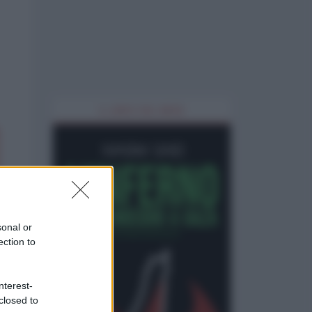
IL LIBRO DEL MESE
sonal or
ection to
nterest-
closed to