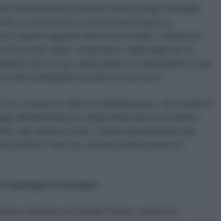
sa testimonianza avrebbe avuto luogo nel luglio
ere a conoscenza o di aver partecipato a
izi segreti riguardo alla ricerca virale» relativa al
ori di essere stato «informato» dalle agenzie di
ffermò che le sue «discussioni» si limitavano a casi
o di armi biologiche da parte di terroristi.
 di «creare un clima di intimidazione» nei confronti
 fuga dal laboratorio e degli informatori che hanno
ritto tali tattiche come «tratte direttamente dal
a definito Fauci un «leader politicizzato ed
ori biologici in Ucraina
l primo mandato di Donald Trump, mentre la