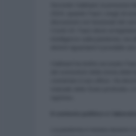
Secondo Gabbard, la presunta fal
2024, quando Fauci «negò di ess
discussioni con funzionari dei serv
Covid-19. Fauci disse ai legislat
intelligence sulla pandemia, ma a
distinti riguardanti il possibile us
Gabbard ha inoltre accusato Fauci
dei sostenitori della teoria della
contattato il suo ufficio. Ha desc
manuale dello Stato profondo» e h
egoista».
Il contesto politico e i laborat
La pandemia è iniziata durante i