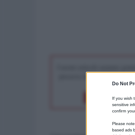
I nostri articoli saranno gratu
preserva la libera infor
Do Not Pr
Dona 1€
Don
If you wish 
sensitive in
confirm your
Please note
based ads b