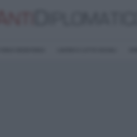
TURA E RESISTENZA
LAVORO E LOTTE SOCIALI
OPI