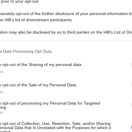
ongresso. Anthony Fauci avrebbe sfruttato la sua
 prior to your opt-out.
te sul Covid-19 sotto due amministrazioni
rately opt-out of the further disclosure of your personal information by
enzione dalla cosiddetta teoria della fuga dal
he IAB’s list of downstream participants.
tuali responsabilità. Ad affermarlo pubblicamente è
tion may also be disclosed by us to third parties on the IAB’s List of 
dell'Intelligence Nazionale degli Stati Uniti.
 that may further disclose it to other third parties.
 that this website/app uses one or more Google services and may gath
 Fauci come direttore dell'Istituto Nazionale di
l Data Processing Opt Outs
including but not limited to your visit or usage behaviour. You may click 
l finanziamento da parte dell'agenzia della ricerca sul
 to Google and its third-party tags to use your data for below specifi
o opt-out of the Sharing of my personal data.
li studi condotti presso l'Istituto di Virologia di
ogle consent section.
In
aboratorio sostiene che un coronavirus proveniente
ttare gli esseri umani, sia sfuggito dalla struttura
o opt-out of the Sale of my Personal Data.
emia. Un'altra spiegazione è che il SARS-CoV-2 sia
In
si forse attraverso un mercato di animali vivi a
to opt-out of processing my Personal Data for Targeted
ing.
In
carica, Gabbard ha reso pubbliche centinaia di pagine
o opt-out of Collection, Use, Retention, Sale, and/or Sharing
ersonal Data that Is Unrelated with the Purposes for which it
sulle origini della malattia e a quella che lei ha
lected.