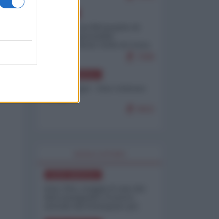
EUROPA
Petro accusa Netanyahu di
essere responsabile
"dell'invasione civile di Ceuta
da parte dei marocchini"
7099
NORD-AMERICA
Chris Hedges - Don Corleone
Trump
6922
WORLD AFFAIRS
NORD-AMERICA
Iran-USA, scoppia il caso dei
dati manipolati: il nuovo
metodo del Pentagono per
minimizzare le perdite