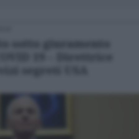
09:00
to sotto giuramento
COVID 19 – Direttrice
vizi segreti USA