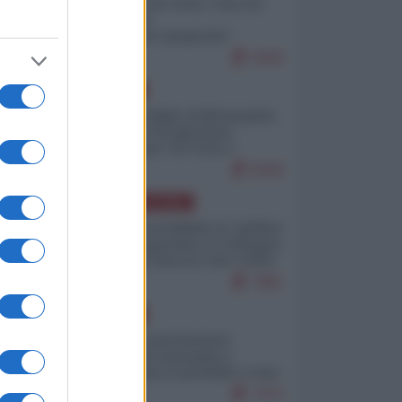
Invasione di Ceuta: cosa sta
accadendo
nell'enclave spagnola?
9269
EUROPA
Quando il figlio di Netanyahu
incitava "l'occupazione
musulmana" di Ceuta e
Melilla
8598
AMERICA LATINA
Dalla Convertibilità al "grillete
fiscal": l'Argentina si consegna
ai mercati (ancora una volta)
7881
EUROPA
Mosca: le esercitazioni
nucleari di Germania e
Francia sono il preludio a una
guerra contro la Russia
7473