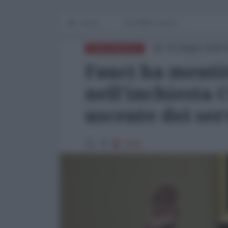
Home
IN PRIMO PIANO
20 Giugno 2026 
NORD-AMERICA
Fauci ha menti
nell'inchiesta 
uscente dei ser
7816