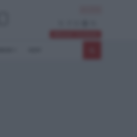
ACCEDI
Abbonati / Sostienici
NIONI
SHOP