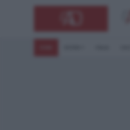
HOME
ESTERI
ITALIA
CUL