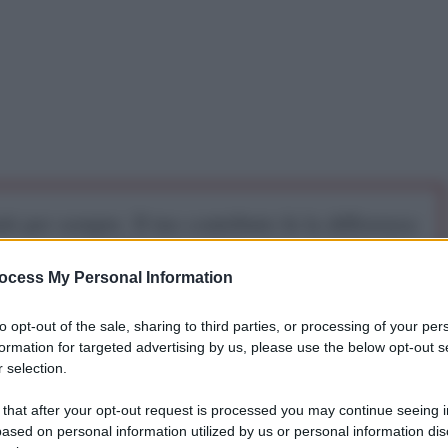
iti per sempre. Il tuo contributo fa la differenza:
mazione. L'ANTIDIPLOMATICO SEI ANCHE TU!
ocess My Personal Information
a 5€
Dona 15€
Scegli importo
to opt-out of the sale, sharing to third parties, or processing of your per
formation for targeted advertising by us, please use the below opt-out s
 selection.
 that after your opt-out request is processed you may continue seeing i
ased on personal information utilized by us or personal information dis