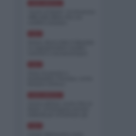
NORD-AMERICA
"Scorte al limite": il retroscena
CNN sulla difesa USA nel
conflitto iraniano
ASIA
Yemen, blocco Bab el-Mandab:
Le superpetroliere saudite
costrette a circumnavigare
l'Africa
ASIA
l'Iran era pronto a
bombardare l'Ucraina, cos'ha
fermato l'attacco
NORD-AMERICA
Guerra all'Iran, scorte USA al
limite: il Pentagono investe
miliardi per ricostituire gli
arsenali
ASIA
Canale diplomatico resta