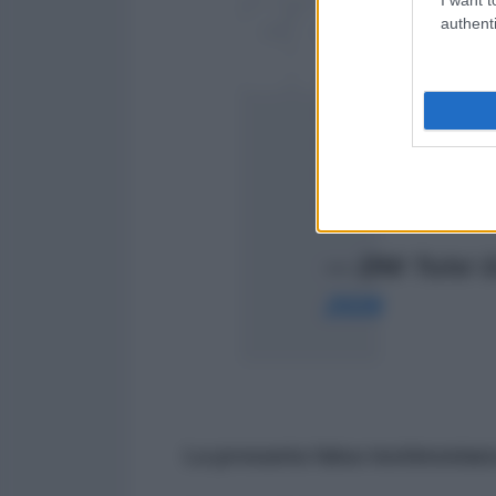
authenti
Today, on my fina
I’m releasing n
documents exposi
taxpayer dollars
research at the 
elements…
pic.
— DNI Tulsi
2026
La presunta falsa testimonian