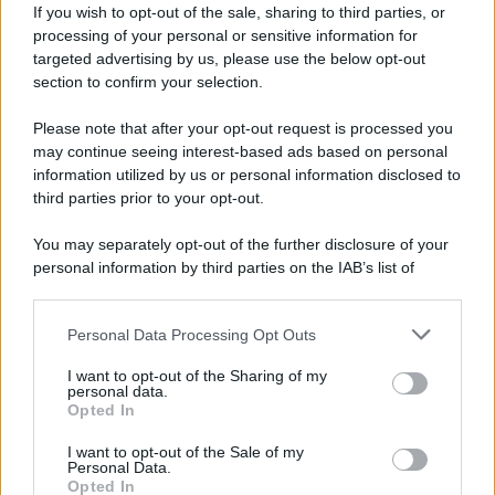
If you wish to opt-out of the sale, sharing to third parties, or
processing of your personal or sensitive information for
targeted advertising by us, please use the below opt-out
section to confirm your selection.
Please note that after your opt-out request is processed you
may continue seeing interest-based ads based on personal
information utilized by us or personal information disclosed to
third parties prior to your opt-out.
You may separately opt-out of the further disclosure of your
personal information by third parties on the IAB’s list of
downstream participants.
Personal Data Processing Opt Outs
This information may also be disclosed by us to third parties
on the IAB’s List of Downstream Participants that may further
I want to opt-out of the Sharing of my
I PIÙ LETTI DELLA SETTIMANA
disclose it to other third parties.
personal data.
Opted In
Please note that this website/app uses one or more Google
Restare umani: la forma più alta di ribellione al
services and may gather and store information including but
mondo distopico di oggi (di Alberto Bradanini)
I want to opt-out of the Sale of my
Personal Data.
not limited to your visit or usage behaviour. You may click to
22904
Opted In
grant or deny consent to Google and its third-party tags to