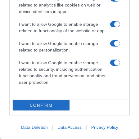
related to analytics like cookies on web or
device identifiers in apps.
La governance cinese vista dai
rappresentanti italiani e la visione dello
I want to allow Google to enable storage
sviluppo comune sino-italiano
related to functionality of the website or app.
06 Agosto 2026 08:00
I want to allow Google to enable storage
related to personalization.
I want to allow Google to enable storage
#
SCELTI
DAL
PEOPLE'S
DAILY
related to security, including authentication
functionality and fraud prevention, and other
user protection.
CONFIRM
Registro di ispezione di un drone
Data Deletion
Data Access
Privacy Policy
intelligente