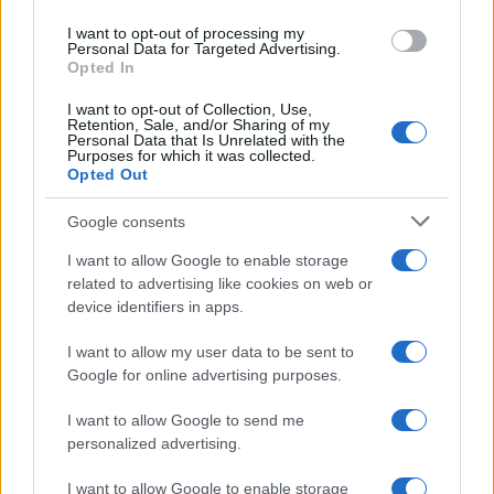
l'Argentina si consegna ai mercati (ancora
use your data for below specified purposes in below Google
una volta)
I want to opt-out of processing my
consent section.
Personal Data for Targeted Advertising.
01 Agosto 2026 19:07
Opted In
I want to opt-out of Collection, Use,
Retention, Sale, and/or Sharing of my
Personal Data that Is Unrelated with the
#
ECONOMIA
E
DINTORNI
Purposes for which it was collected.
Opted Out
Google consents
di Giuseppe Masala
I want to allow Google to enable storage
related to advertising like cookies on web or
device identifiers in apps.
I want to allow my user data to be sent to
Gli Stati Uniti stanno perdendo “la Guerra
Google for online advertising purposes.
Mondiale a pezzi”?
I want to allow Google to send me
25 Giugno 2026 10:00
personalized advertising.
I want to allow Google to enable storage