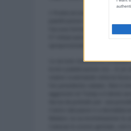
authenti
L'Avana accusa inoltre l'amminis
pianificazione di azioni terroris
l'accusa formulata «dallo stesso
57 imbarcazioni nelle acque inter
sproporzionato della forza.
Le accuse statunitensi si basano
la loro pubblicazione ora – in un 
stanno scatenando tutta la forza 
l'ex presidente cubano. Non è irre
aggressivi di Trump e il dente a
faccia da preludio per una possib
Castro dal paese e a destabilizza
Maduro, la cui incriminazione fu ut
Caracas lo scorso gennaio, con i