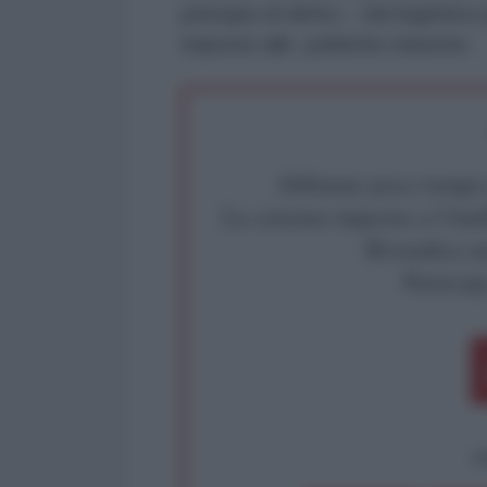
principio di diritto – del legittim
imposto alle politiche chaviste.
Abbiamo poco tempo pe
La censura imposta a l'Ant
Rivendica un
Partecip
op