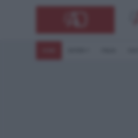
HOME
ESTERI
ITALIA
CUL