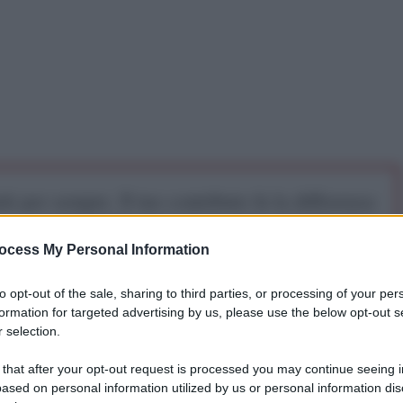
iti per sempre. Il tuo contributo fa la differenza:
mazione. L'ANTIDIPLOMATICO SEI ANCHE TU!
ocess My Personal Information
a 5€
Dona 15€
Scegli importo
to opt-out of the sale, sharing to third parties, or processing of your per
formation for targeted advertising by us, please use the below opt-out s
 selection.
 that after your opt-out request is processed you may continue seeing i
ased on personal information utilized by us or personal information dis