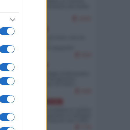
Quali sarebbero le “vittorie
ucraine” decantate dai media
italici?
10151
EUROPA
Invasione di Ceuta: cosa sta
accadendo
nell'enclave spagnola?
9210
EUROPA
Quando il figlio di Netanyahu
incitava "l'occupazione
musulmana" di Ceuta e
Melilla
8466
AMERICA LATINA
Dalla Convertibilità al "grillete
fiscal": l'Argentina si consegna
ai mercati (ancora una volta)
7776