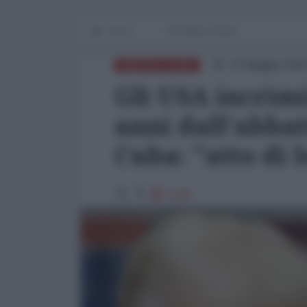
Home
IN PRIMO PIANO
21 Maggio 2026
AMERICA LATINA
Gli USA incrim
anni dall'abbat
Cuba: "atto di 
1148