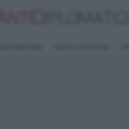
TURA E RESISTENZA
LAVORO E LOTTE SOCIALI
OPI