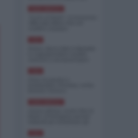
minimizzare le perdite
NORD-AMERICA
"Scorte al limite": il retroscena
CNN sulla difesa USA nel
conflitto iraniano
ASIA
Yemen, blocco Bab el-Mandab:
Le superpetroliere saudite
costrette a circumnavigare
l'Africa
ASIA
l'Iran era pronto a
bombardare l'Ucraina, cos'ha
fermato l'attacco
NORD-AMERICA
Guerra all'Iran, scorte USA al
limite: il Pentagono investe
miliardi per ricostituire gli
arsenali
ASIA