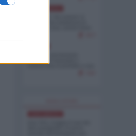
NORD-AMERICA
Il "mistero" dei numeri: il
governo Usa minimizza le
vittime in Iran, mentre fonti
interne...
7677
EUROPA
Mosca: le esercitazioni
nucleari di Germania e
Francia sono il preludio a una
guerra contro la Russia
7347
WORLD AFFAIRS
NORD-AMERICA
Iran-USA, scoppia il caso dei
dati manipolati: il nuovo
metodo del Pentagono per