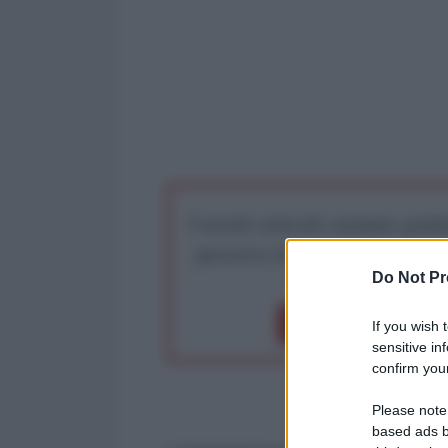
I nostri articoli saranno gratu
preserva la libera infor
Do Not Pr
Dona 1€
Don
If you wish 
sensitive in
confirm your
Please note
based ads b