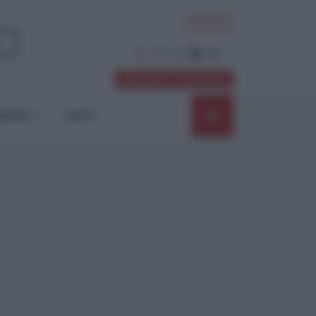
ACCEDI
Abbonati / Sostienici
NIONI
SHOP