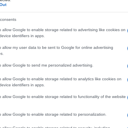
Out
consents
re «verità storiche» fondamentali, tra cui le
entate dall'isola al Dipartimento di Stato, alla FAA e
o allow Google to enable storage related to advertising like cookies on
evice identifiers in apps.
iolazioni gravi e deliberate» dello spazio aereo
ne tra il 1994 e il 1996. L'Avana ricorda inoltre di
o allow my user data to be sent to Google for online advertising
s.
ci e ufficiali» e trasmesso «messaggi di allarme
tati Uniti» sulla gravità e le possibili conseguenze
to allow Google to send me personalized advertising.
o allow Google to enable storage related to analytics like cookies on
posta all'abbattimento è stata «un atto di legittima
evice identifiers in apps.
e Nazioni Unite, dalla Convenzione di Chicago
o allow Google to enable storage related to functionality of the website
e del 1944 e dai principi di sovranità aerea e
a con ironia che gli stessi Stati Uniti, «vittima
o allow Google to enable storage related to personalization.
ni terroristici, non consentono né consentiranno lo
mobili stranieri sul loro territorio».
o allow Google to enable storage related to security, including