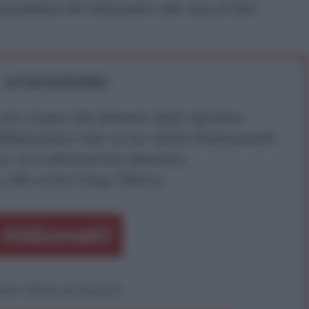
o presidente del Venezuela e allo stop di fatto
ATTENZIONE!
r reagire alla dittatura degli algoritmi.
iDiplomatico lede un tuo diritto fondamentale.
a vera informazione pluralista.
a alla nostra Lunga Marcia.
Abbonati!
pure effettua una donazione