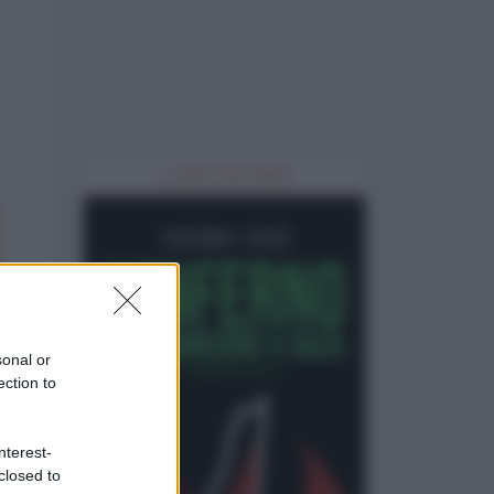
IL LIBRO DEL MESE
sonal or
ection to
nterest-
closed to