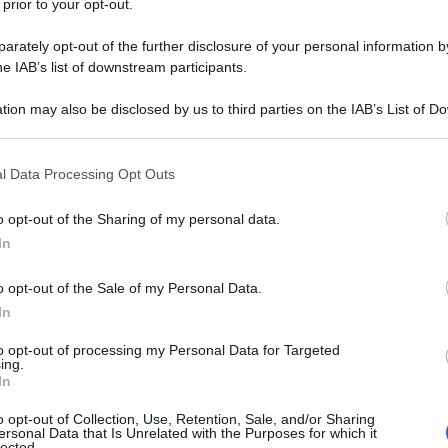
ificato ulteriormente la propria campagna di ostilità
 prior to your opt-out.
ggio, il Dipartimento di Giustizia degli Stati Uniti ha
rately opt-out of the further disclosure of your personal information by
'ex presidente cubano Raúl Castro, 94 anni, e altre
he IAB’s list of downstream participants.
nto ruolo nell'abbattimento di due aerei avvenuto 30
tion may also be disclosed by us to third parties on the IAB’s List of 
 la vita quattro cittadini statunitensi.
 that may further disclose it to other third parties.
 that this website/app uses one or more Google services and may gath
o il tribunale distrettuale federale di Miami, accusa
l Data Processing Opt Outs
including but not limited to your visit or usage behaviour. You may click 
cidio e cospirazione a scopo di omicidio.
 to Google and its third-party tags to use your data for below specifi
o opt-out of the Sharing of my personal data.
ogle consent section.
In
verno cubano ha risposto con una dichiarazione
i termini più forti». L'Avana ha subito respinto
o opt-out of the Sale of my Personal Data.
ercito Raúl Castro Ruz, leader della Rivoluzione
In
se settimane e annunciata il 20 maggio.
to opt-out of processing my Personal Data for Targeted
ing.
In
rio sostiene che gli Stati Uniti «mancano di legittimità
ti l'azione, definendola «un atto spregevole e infame
o opt-out of Collection, Use, Retention, Sale, and/or Sharing
ersonal Data that Is Unrelated with the Purposes for which it
oggia su una «manipolazione disonesta»
lected.