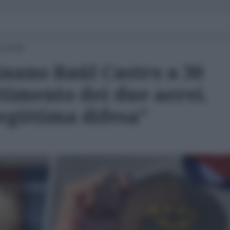
 10:00
inano Raúl Castro a 30
timento dei due aerei.
legittima difesa”