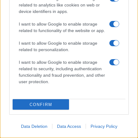
related to analytics like cookies on web or
di Michelangelo Severgnini
device identifiers in apps.
I want to allow Google to enable storage
related to functionality of the website or app.
La Trilogia del Rimosso di Michelangelo
I want to allow Google to enable storage
Severgnini, prodotta da l'AntiDiplomatico,
related to personalization.
interamente in chiaro
I want to allow Google to enable storage
24 Luglio 2026 15:49
related to security, including authentication
functionality and fraud prevention, and other
user protection.
#
GENERAZIONE
ANTIDIPLOMATICA
CONFIRM
Data Deletion
Data Access
Privacy Policy