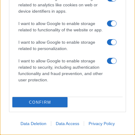
related to analytics like cookies on web or
device identifiers in apps.
I want to allow Google to enable storage
La governance cinese vista dai
related to functionality of the website or app.
rappresentanti italiani e la visione dello
sviluppo comune sino-italiano
I want to allow Google to enable storage
06 Agosto 2026 08:00
related to personalization.
I want to allow Google to enable storage
related to security, including authentication
#
SCELTI
DAL
PEOPLE'S
DAILY
functionality and fraud prevention, and other
user protection.
CONFIRM
Data Deletion
Data Access
Privacy Policy
Registro di ispezione di un drone