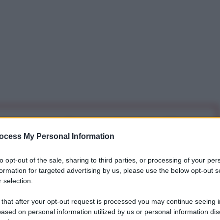
iti per sempre. Il tuo contributo fa la differenza:
mazione. L'ANTIDIPLOMATICO SEI ANCHE TU!
ocess My Personal Information
to opt-out of the sale, sharing to third parties, or processing of your per
formation for targeted advertising by us, please use the below opt-out s
a 5€
Dona 15€
Scegli importo
 selection.
 that after your opt-out request is processed you may continue seeing i
ased on personal information utilized by us or personal information dis