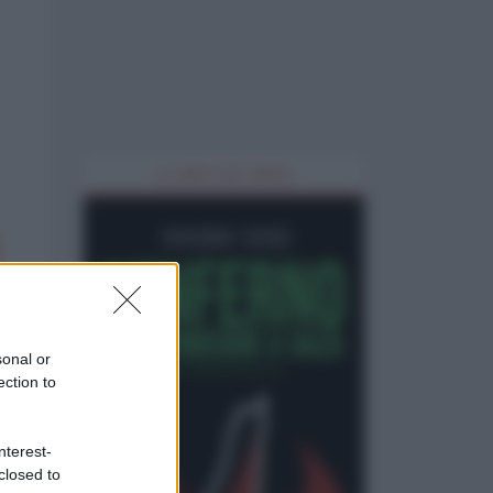
IL LIBRO DEL MESE
sonal or
ection to
nterest-
closed to