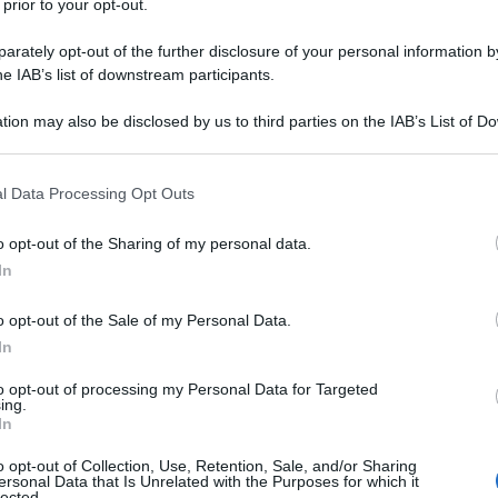
 prior to your opt-out.
rately opt-out of the further disclosure of your personal information by
he IAB’s list of downstream participants.
bilità di inviare all'Iran sistemi di difesa per la
ario e se la situazione politica lo permetterà». E’
tion may also be disclosed by us to third parties on the IAB’s List of 
or Nasenkov, vice direttore generale della Concern
 that may further disclose it to other third parties.
RET), intervistato da Ria Novosti durante il Dubai
 that this website/app uses one or more Google services and may gath
icialmente che
la Russia sta considerando di
l Data Processing Opt Outs
including but not limited to your visit or usage behaviour. You may click 
lettronica a Teheran.
 to Google and its third-party tags to use your data for below specifi
o opt-out of the Sharing of my personal data.
ogle consent section.
à statale Rostec, che riunisce circa 95 aziende radio-
In
i sistemi di difesa per aerei civili e militari, inclusi
o opt-out of the Sale of my Personal Data.
st’ultimo in particolare ha il pregio di allertare le
In
ti del fuoco di artiglieria in arrivo. La dichiarazione
i di Mosca, non sono affatto piaciuti a Washington.
to opt-out of processing my Personal Data for Targeted
ing.
In
niti, infatti, nelle ultime ore è tornata a salire
 oltre il rinsaldamento dei rapporti tra Putin e l’Irain,
o opt-out of Collection, Use, Retention, Sale, and/or Sharing
ing olimpico con le accuse gravi della Wada nei
ersonal Data that Is Unrelated with the Purposes for which it
lected.