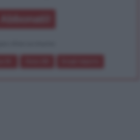
Abbonati!
pure effettua una donazione
a 5€
Dona 15€
Scegli importo