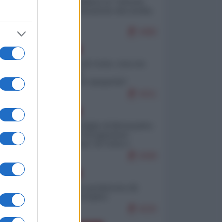
Quali sarebbero le “vittorie
ucraine” decantate dai media
italici?
9480
EUROPA
Invasione di Ceuta: cosa sta
accadendo
nell'enclave spagnola?
9151
EUROPA
Quando il figlio di Netanyahu
incitava "l'occupazione
musulmana" di Ceuta e
Melilla
8308
EUROPA
Geopolitica predatoria (di
Marco Travaglio)
8225