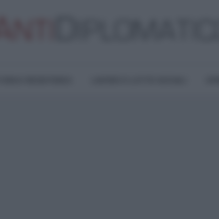
TURA E RESISTENZA
LAVORO E LOTTE SOCIALI
OPI