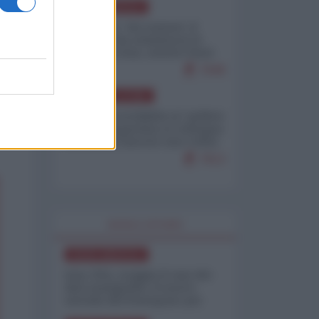
NORD-AMERICA
Il "mistero" dei numeri: il
governo Usa minimizza le
vittime in Iran, mentre fonti
interne...
7648
AMERICA LATINA
Dalla Convertibilità al "grillete
fiscal": l'Argentina si consegna
ai mercati (ancora una volta)
7613
WORLD AFFAIRS
NORD-AMERICA
Iran-USA, scoppia il caso dei
dati manipolati: il nuovo
metodo del Pentagono per
minimizzare le perdite