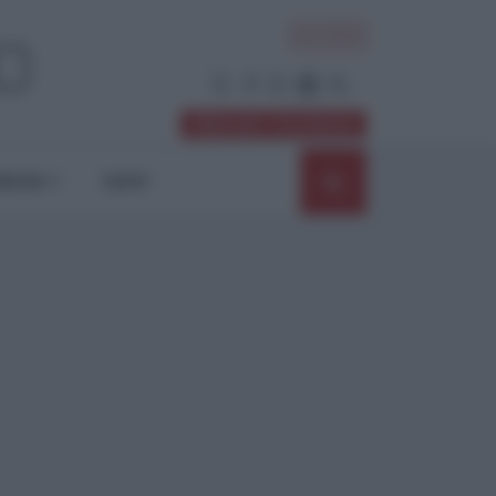
ACCEDI
Abbonati / Sostienici
NIONI
SHOP