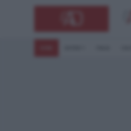
HOME
ESTERI
ITALIA
CUL