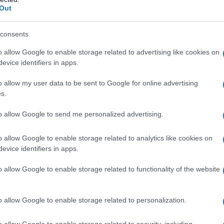
d dell’aviazione russa sulla Siria. L’esercito di Putin
Out
448 obiettivi terroristici nelle ultime 72 ore,
importante cambiamento di tattica dei gruppi
consents
ompiuto 137 raid contro obiettivi nelle province di
o allow Google to enable storage related to advertising like cookies on
Homs, Raqa e Damasco, secondo quanto riportato dal
evice identifiers in apps.
. «Abbiamo appurato un importante cambiamento di
iria. I gruppi terroristici non si muovono più con la
o allow my user data to be sent to Google for online advertising
 ma sono capaci di difendersi, schivando i colpi
s.
ione russa, principalmente la notte», hanno detto
to allow Google to send me personalized advertising.
zione diplomaticamente precaria, potrebbe essere
o allow Google to enable storage related to analytics like cookies on
ono di voler potenziare la propria presenza
evice identifiers in apps.
ontrastare la presenza russa.
A scriverlo è stato il
o allow Google to enable storage related to functionality of the website
 di un incontro segreto ai massimi livelli nell’ultimo
 militari Usa hanno svelato l’intenzione di inviare
e per rafforzare la presenza statunitense in caso di
o allow Google to enable storage related to personalization.
o allow Google to enable storage related to security, including