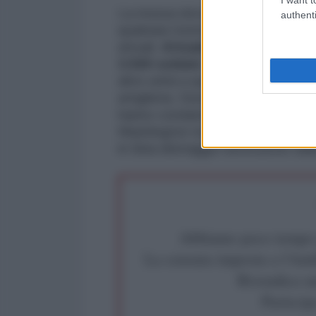
La mossa dovrebbe consentire la 
authenti
qualsiasi momento e aumenterebbe 
attuali.
Attualmente gli Usa ha
3.500 soldati.
Il capo di Stato M
altre unità a quelle in rotazione i
artiglieria. Durante l’annuale in
hanno condannato le minacce del 
Washington non permetterà che l
in Siria distragga l'attenzione dall
Abbiamo poco tempo pe
La censura imposta a l'Ant
Rivendica un
Partecip