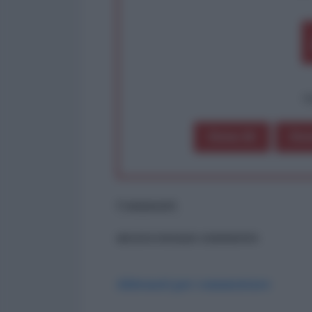
op
Dona 1€
Don
Commenti
ancora nessun commento
Abbonati per commentare