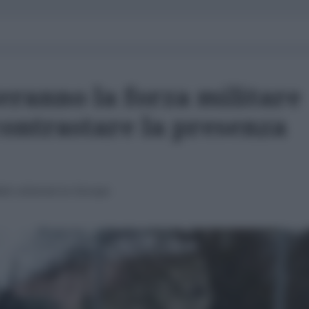
eranno la forza militare
contrastare la presenza
ti schierati in Europa