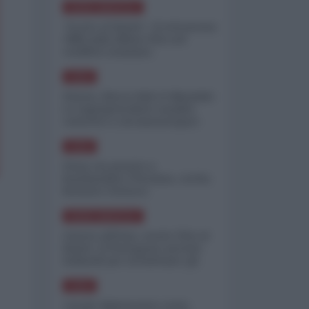
NORD-AMERICA
"Scorte al limite": il retroscena
CNN sulla difesa USA nel
conflitto iraniano
ASIA
Yemen, blocco Bab el-Mandab:
Le superpetroliere saudite
costrette a circumnavigare
l'Africa
ASIA
l'Iran era pronto a
bombardare l'Ucraina, cos'ha
fermato l'attacco
NORD-AMERICA
Guerra all'Iran, scorte USA al
limite: il Pentagono investe
miliardi per ricostituire gli
arsenali
ASIA
Canale diplomatico resta