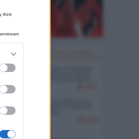
 third
Downstream
er and store
I PIÙ LETTI DELLA SETTIMANA
to grant or
ed purposes
Restare umani: la forma più
alta di ribellione al mondo
distopico di oggi (di Alberto
Bradanini)
19077
Ceuta: perché il Marocco fa
con noi quello che vuole (di
Alberto Negri)
12278
EUROPA