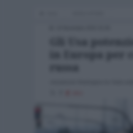
Home
WORLD AFFAIRS
10 Novembre 2015 15:00
Gli Usa potenzi
in Europa per 
russa
Attualmente Washington ha 7mila solda
2854