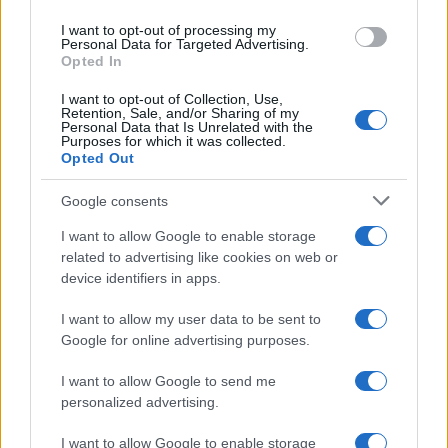
use your data for below specified purposes in below Google
I want to opt-out of processing my
consent section.
Personal Data for Targeted Advertising.
Opted In
I want to opt-out of Collection, Use,
Retention, Sale, and/or Sharing of my
Personal Data that Is Unrelated with the
Purposes for which it was collected.
Opted Out
Google consents
I want to allow Google to enable storage
related to advertising like cookies on web or
A Ceuta non e' "guerra ibrida"?
device identifiers in apps.
I want to allow my user data to be sent to
Google for online advertising purposes.
I want to allow Google to send me
31 Luglio 2026 19:00
personalized advertising.
I want to allow Google to enable storage