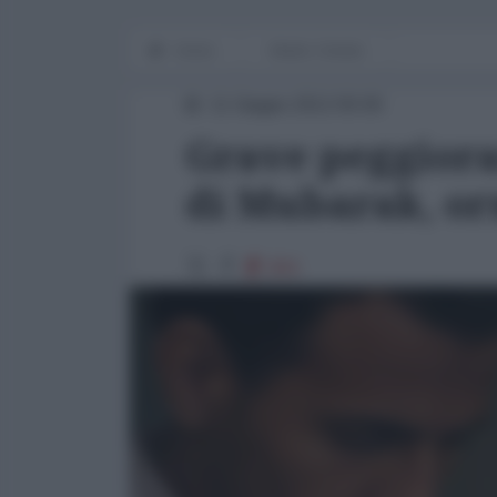
Home
Medio Oriente
11 Giugno 2012 00:00
Grave peggiora
di Mubarak, orm
904