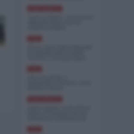
minimizzare le perdite
NORD-AMERICA
"Scorte al limite": il retroscena
CNN sulla difesa USA nel
conflitto iraniano
ASIA
Yemen, blocco Bab el-Mandab:
Le superpetroliere saudite
costrette a circumnavigare
l'Africa
ASIA
l'Iran era pronto a
bombardare l'Ucraina, cos'ha
fermato l'attacco
NORD-AMERICA
Guerra all'Iran, scorte USA al
limite: il Pentagono investe
miliardi per ricostituire gli
arsenali
ASIA