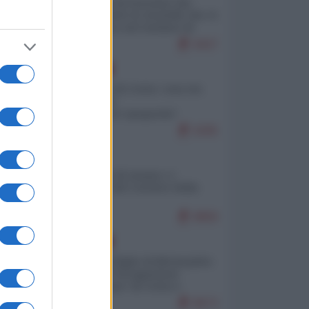
La mappa di Eurostat che
smonta tutte le storielle che vi
raccontano sul turismo di
massa
9427
EUROPA
Invasione di Ceuta: cosa sta
accadendo
nell'enclave spagnola?
9295
ITALIA
Il turismo di massa e i
"risvegli" del Corriere della
sera
8858
EUROPA
Quando il figlio di Netanyahu
incitava "l'occupazione
musulmana" di Ceuta e
Melilla
8673