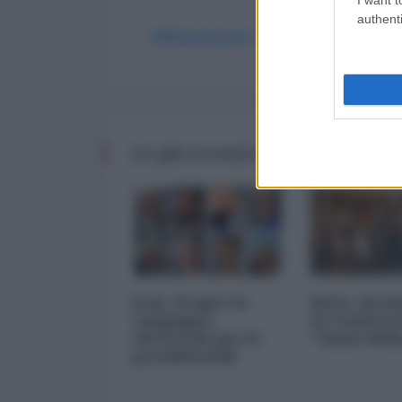
authenti
Abbonati per commentare
Le più recenti da Medio Orient
Iran. Si apre la
Siria. Ad 
campagna
la Confere
elettorale per le
"Amici della
presidenziali