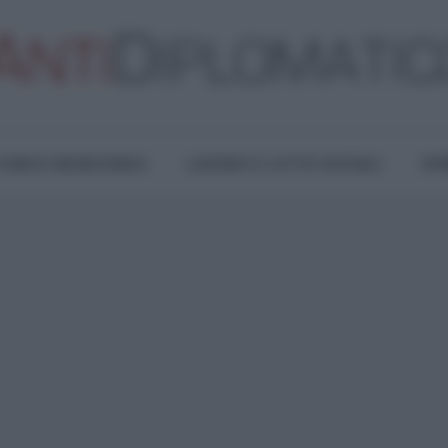
TURA E RESISTENZA
LAVORO E LOTTE SOCIALI
OPI