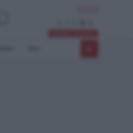
ACCEDI
Abbonati / Sostienici
NIONI
SHOP