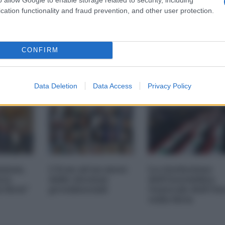
cation functionality and fraud prevention, and other user protection.
CONFIRM
e
Data Deletion
Data Access
Privacy Policy
Amman,
L'Iran ad un mese
La risoluzione
nza
dalle elezioni
dell'Assemblea
 Siria"
presidenziali
Generale dell'On
sulla Siria