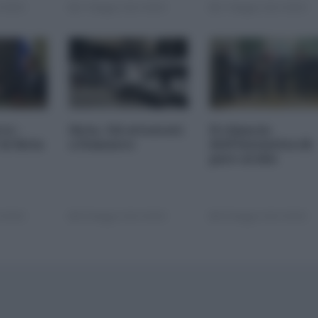
 00:00
17 Maggio 2013 00:00
17 Maggio 2013 00:00
ry -
Siria. Gli attentati
Il rilancio
la Siria
a Damasco
dell'Iniziativa di
pace araba
 00:00
03 Maggio 2013 00:00
03 Maggio 2013 00:00