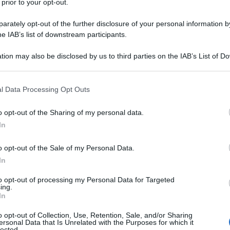
volte - ha riferito una fonte alla France Presse - I
 prior to your opt-out.
 un defibrillatore. Mubarak è a tratti solo cosciente
rately opt-out of the further disclosure of your personal information by
del carcere di Tora hanno accolto la richiesta di
he IAB’s list of downstream participants.
maggiore Alaa vicino, dopo il peggioramento delle sue
nore Gamal ha avuto invece l’autorizzazione a stare
tion may also be disclosed by us to third parties on the IAB’s List of 
 that may further disclose it to other third parties.
tato tramite flebo. Le condizioni di salute dell'ex
 that this website/app uses one or more Google services and may gath
el corso del processo a suo carico in questi ultimi
l Data Processing Opt Outs
including but not limited to your visit or usage behaviour. You may click 
avate dopo la sentenza di condanna all'ergastolo e
 to Google and its third-party tags to use your data for below specifi
o penitenziario sito alla periferia del Cairo.
o opt-out of the Sharing of my personal data.
ogle consent section.
nel nosocomio del carcere, Mubarak sta peggiorando
In
to sapere che si sta prendendo in esame la possibilità
o opt-out of the Sale of my Personal Data.
pedale del Cairo.
In
to opt-out of processing my Personal Data for Targeted
ATTENZIONE!
ing.
In
r reagire alla dittatura degli algoritmi.
o opt-out of Collection, Use, Retention, Sale, and/or Sharing
ersonal Data that Is Unrelated with the Purposes for which it
iDiplomatico lede un tuo diritto fondamentale.
lected.