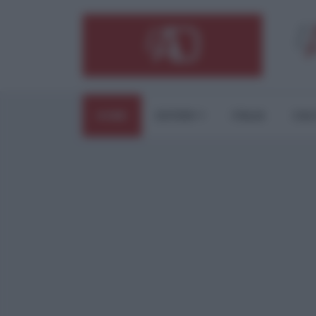
HOME
ESTERI
ITALIA
CUL