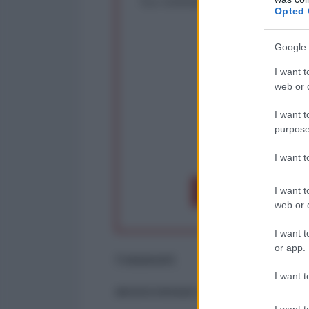
Opted 
Rivendica un
Partecip
Google 
I want t
web or d
I want t
purpose
op
I want 
I want t
Dona 1€
Don
web or d
I want t
or app.
Commenti
I want t
ancora nessun commento
I want t