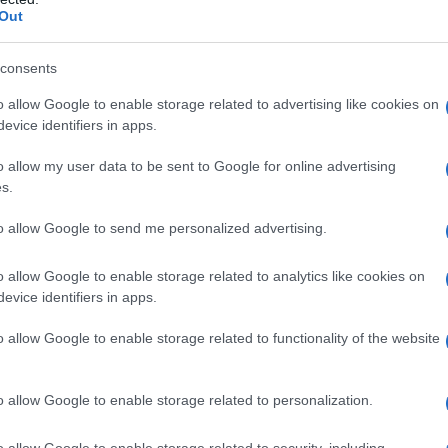
Out
a vera informazione pluralista.
a alla nostra Lunga Marcia.
consents
o allow Google to enable storage related to advertising like cookies on
evice identifiers in apps.
Abbonati!
o allow my user data to be sent to Google for online advertising
s.
pure effettua una donazione
to allow Google to send me personalized advertising.
o allow Google to enable storage related to analytics like cookies on
a 5€
Dona 15€
Scegli importo
evice identifiers in apps.
o allow Google to enable storage related to functionality of the website
o allow Google to enable storage related to personalization.
o allow Google to enable storage related to security, including