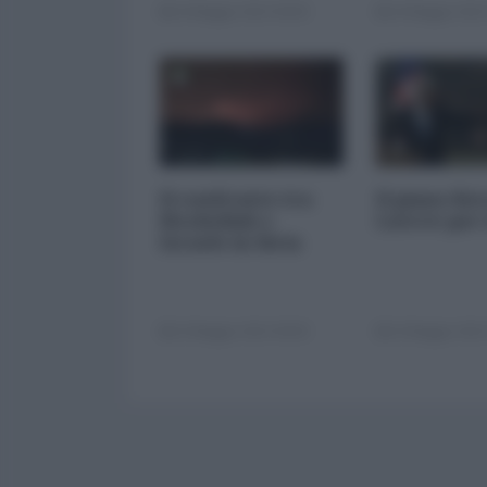
24 Maggio 2013 00:00
24 Maggio 2013
Il confronto tra
Il piano Ker
Hezbollah e
Lavrov per 
Israele in Siria
10 Maggio 2013 00:00
10 Maggio 2013