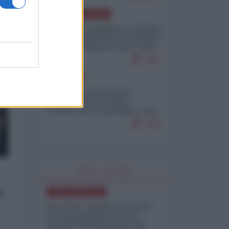
AMERICA LATINA
Dalla Convertibilità al "grillete
fiscal": l'Argentina si consegna
ai mercati (ancora una volta)
7937
EUROPA
Mosca: le esercitazioni
nucleari di Germania e
Francia sono il preludio a una
guerra contro la Russia
7516
WORLD AFFAIRS
u
NORD-AMERICA
Iran-USA, scoppia il caso dei
dati manipolati: il nuovo
metodo del Pentagono per