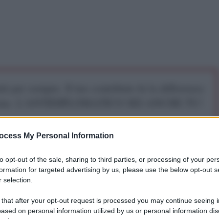
iti per sempre. Il tuo contributo fa la differenza:
mazione. L'ANTIDIPLOMATICO SEI ANCHE TU!
ocess My Personal Information
a 5€
Dona 15€
Scegli importo
to opt-out of the sale, sharing to third parties, or processing of your per
formation for targeted advertising by us, please use the below opt-out s
residente egiziano Hosni Mubarak si sono aggravate.
 selection.
del Cairo citate dall'ansa hanno però smentito la
 diffuso in un primo momento. Per due volte i medici
 that after your opt-out request is processed you may continue seeing i
ato il defibrillatore sull’ex presidente egiziano. «Il
ased on personal information utilized by us or personal information dis