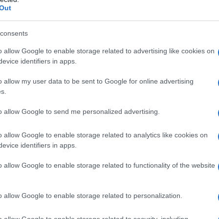
Out
ATTENZIONE!
r reagire alla dittatura degli algoritmi.
consents
iDiplomatico lede un tuo diritto fondamentale.
o allow Google to enable storage related to advertising like cookies on
evice identifiers in apps.
a vera informazione pluralista.
a alla nostra Lunga Marcia.
o allow my user data to be sent to Google for online advertising
s.
to allow Google to send me personalized advertising.
Abbonati!
o allow Google to enable storage related to analytics like cookies on
evice identifiers in apps.
pure effettua una donazione
o allow Google to enable storage related to functionality of the website
a 5€
Dona 15€
Scegli importo
o allow Google to enable storage related to personalization.
o allow Google to enable storage related to security, including