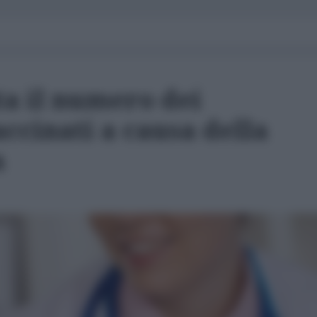
a il numero dei
ccinati a causa della
a