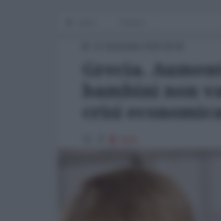
Home
Finanza
11 Settembre 2015 00:00
Grecia. Aument
bambini non va
crisi economic
2035