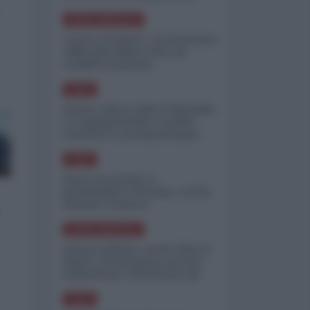
minimizzare le perdite
NORD-AMERICA
"Scorte al limite": il retroscena
CNN sulla difesa USA nel
conflitto iraniano
ASIA
Yemen, blocco Bab el-Mandab:
Le superpetroliere saudite
costrette a circumnavigare
l'Africa
ASIA
l'Iran era pronto a
bombardare l'Ucraina, cos'ha
fermato l'attacco
NORD-AMERICA
Guerra all'Iran, scorte USA al
limite: il Pentagono investe
miliardi per ricostituire gli
arsenali
ASIA