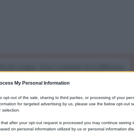
iti per sempre. Il tuo contributo fa la differenza:
mazione. L'ANTIDIPLOMATICO SEI ANCHE TU!
ocess My Personal Information
a 5€
Dona 15€
Scegli importo
to opt-out of the sale, sharing to third parties, or processing of your per
formation for targeted advertising by us, please use the below opt-out s
 selection.
 that after your opt-out request is processed you may continue seeing i
ased on personal information utilized by us or personal information dis
ondo ha reso noto in una recente conferenza stampa