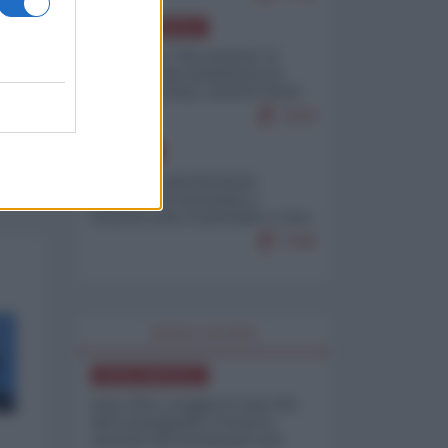
NORD-AMERICA
Il "mistero" dei numeri: il
governo Usa minimizza le
vittime in Iran, mentre fonti
interne...
7679
EUROPA
Mosca: le esercitazioni
nucleari di Germania e
Francia sono il preludio a una
guerra contro la Russia
7349
WORLD AFFAIRS
NORD-AMERICA
Iran-USA, scoppia il caso dei
dati manipolati: il nuovo
metodo del Pentagono per