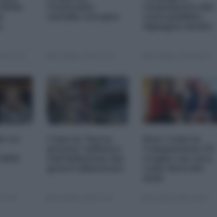
 della
l'ennesimo
risanamento dei
s-
suicidio europeo
conti pubblici
a
(Spiegato facile)
25 11:00
23 Ottobre 2025 07:00
20 Ottobre 2025 09:00
le tre
Come la "borsa
Dazi. Come la
privata" influisce
Commissione UE
 2026
sull'inflazione dei
sceglie con cura
generi alimentari
come farsi del
male
 22:00
05 Ottobre 2025 13:00
22 Agosto 2025 10:00