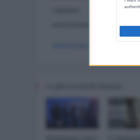
authenti
Commenti
ancora nessun commento
Abbonati per commentare
Le più recenti da Finanza
Privatizzare tutto.
I 5 element