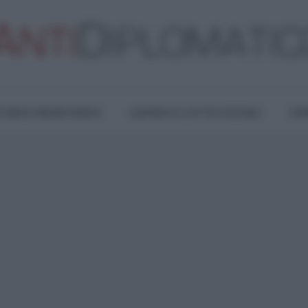
TURA E RESISTENZA
LAVORO E LOTTE SOCIALI
OPI