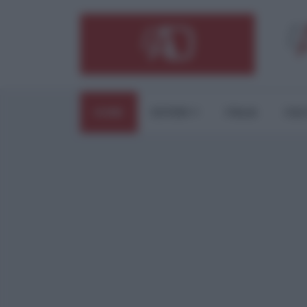
HOME
ESTERI
ITALIA
CUL