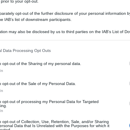
 prior to your opt-out.
Grecia non hanno accesso all'assistenza
ono le necessarie vaccinazioni.
rately opt-out of the further disclosure of your personal information by
he IAB’s list of downstream participants.
e la conferenza stampa che il numero è una stima
 non fornisce dati sulle vaccinazioni. Inoltre, ha
tion may also be disclosed by us to third parties on the IAB’s List of 
 that may further disclose it to other third parties.
o due anni fa, prima del drammatico aumento di
ese.
 that this website/app uses one or more Google services and may gath
l Data Processing Opt Outs
including but not limited to your visit or usage behaviour. You may click 
dei rifugiati ai vecchi numeri dal momento che non
 to Google and its third-party tags to use your data for below specifi
o opt-out of the Sharing of my personal data.
zioni che hanno ricevuto. Tutti questi problemi
ogle consent section.
In
 c'è un rischio reale che le malattie che erano stati
ano, la pertosse, il morbillo e la poliomielite,
o opt-out of the Sale of my Personal Data.
In
ari a circa 3 bambini su 10 in Grecia, vive sotto la
to opt-out of processing my Personal Data for Targeted
ing.
. Inoltre, la Grecia è tra i paesi con il più alto
In
tile nel mondo.
o opt-out of Collection, Use, Retention, Sale, and/or Sharing
ersonal Data that Is Unrelated with the Purposes for which it
lected.