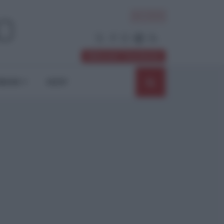
ACCEDI
Abbonati / Sostienici
NIONI
SHOP