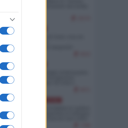
Quali sarebbero le “vittorie
ucraine” decantate dai media
italici?
10170
EUROPA
Invasione di Ceuta: cosa sta
accadendo
nell'enclave spagnola?
9210
EUROPA
Quando il figlio di Netanyahu
incitava "l'occupazione
musulmana" di Ceuta e
Melilla
8471
AMERICA LATINA
Dalla Convertibilità al "grillete
fiscal": l'Argentina si consegna
ai mercati (ancora una volta)
7788