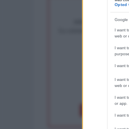
Opted 
Abbiamo poco tempo pe
Google 
La censura imposta a l'Ant
I want t
web or d
Rivendica un
Partecip
I want t
purpose
I want 
I want t
web or d
op
I want t
or app.
Dona 1€
Don
I want t
I want t