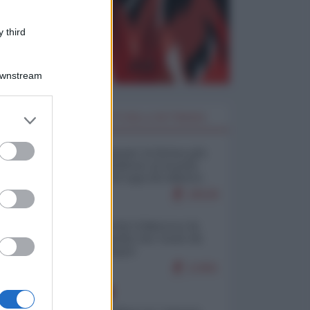
 third
Downstream
er and store
I PIÙ LETTI DELLA SETTIMANA
to grant or
ed purposes
Restare umani: la forma più
alta di ribellione al mondo
distopico di oggi (di Alberto
Bradanini)
20539
Ceuta: perché il Marocco fa
con noi quello che vuole (di
Alberto Negri)
12461
EUROPA