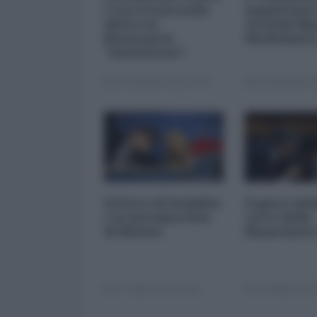
Cosa si nasconde
inquietanti
dietro la
vicenda Mp
finanziaria
Mediobanc
"inesistente"
22 Dicembre 2025 12:00
29 Novembre 20
Il Patto di Stabilità
Il gioco del
e la metamorfosi
carte della
di Meloni
finanziaria
17 Ottobre 2025 11:00
14 Ottobre 2025