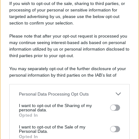
If you wish to opt-out of the sale, sharing to third parties, or
processing of your personal or sensitive information for
targeted advertising by us, please use the below opt-out
#
EDITORIALI
section to confirm your selection.
Please note that after your opt-out request is processed you
may continue seeing interest-based ads based on personal
information utilized by us or personal information disclosed to
third parties prior to your opt-out.
You may separately opt-out of the further disclosure of your
personal information by third parties on the IAB’s list of
Beppe Grillo e il socialismo con
downstream participants.
caratteristiche italiane
30 Luglio 2026 09:00
Personal Data Processing Opt Outs
This information may also be disclosed by us to third parties
on the IAB’s List of Downstream Participants that may further
I want to opt-out of the Sharing of my
disclose it to other third parties.
personal data.
Opted In
Please note that this website/app uses one or more Google
#
STORIA
IN
DIRETTA
services and may gather and store information including but
I want to opt-out of the Sale of my
Personal Data.
not limited to your visit or usage behaviour. You may click to
Opted In
grant or deny consent to Google and its third-party tags to