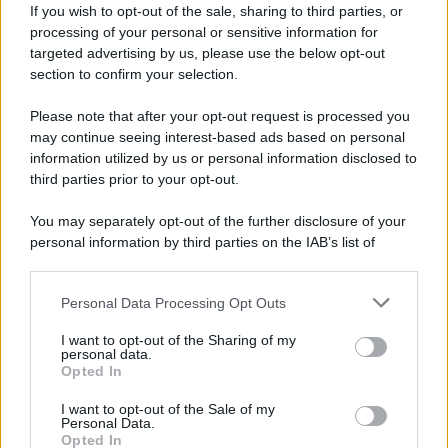
If you wish to opt-out of the sale, sharing to third parties, or
Severgnini, prodotta da l'AntiDiplomatico,
processing of your personal or sensitive information for
interamente in chiaro
targeted advertising by us, please use the below opt-out
24 Luglio 2026 15:49
section to confirm your selection.
Please note that after your opt-out request is processed you
may continue seeing interest-based ads based on personal
#
GENERAZIONE
ANTIDIPLOMATICA
information utilized by us or personal information disclosed to
third parties prior to your opt-out.
You may separately opt-out of the further disclosure of your
personal information by third parties on the IAB’s list of
downstream participants.
Personal Data Processing Opt Outs
This information may also be disclosed by us to third parties
on the IAB’s List of Downstream Participants that may further
I want to opt-out of the Sharing of my
Berlino salva la privacy delle chat online –
disclose it to other third parties.
personal data.
ma il rischio censura resta all’orizzonte
Opted In
Please note that this website/app uses one or more Google
17 Ottobre 2025 13:00
services and may gather and store information including but
I want to opt-out of the Sale of my
Personal Data.
not limited to your visit or usage behaviour. You may click to
Opted In
grant or deny consent to Google and its third-party tags to