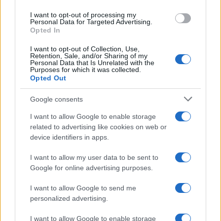
use your data for below specified purposes in below Google
I want to opt-out of processing my
#
UNA
FINESTRA
APERTA
consent section.
Personal Data for Targeted Advertising.
Opted In
I want to opt-out of Collection, Use,
Una finestra aperta
Retention, Sale, and/or Sharing of my
Personal Data that Is Unrelated with the
Purposes for which it was collected.
Opted Out
Google consents
La governance cinese vista dai
rappresentanti italiani e la visione dello
I want to allow Google to enable storage
sviluppo comune sino-italiano
related to advertising like cookies on web or
device identifiers in apps.
06 Agosto 2026 08:00
I want to allow my user data to be sent to
Google for online advertising purposes.
#
SCELTI
DAL
PEOPLE'S
DAILY
I want to allow Google to send me
personalized advertising.
I want to allow Google to enable storage