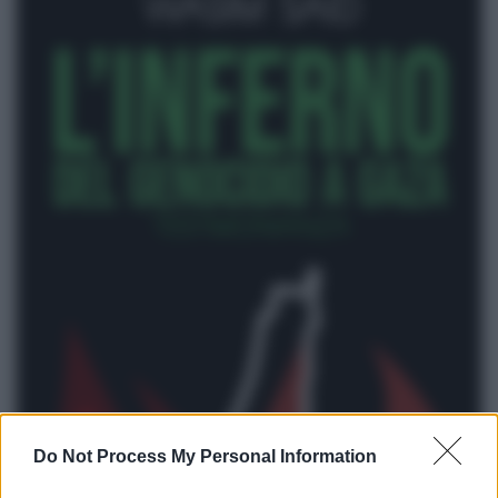
Do Not Process My Personal Information