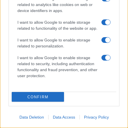
banderisti ucraini
related to analytics like cookies on web or
4137
device identifiers in apps.
NORD-AMERICA
I want to allow Google to enable storage
"Qualcuno ha qualche idea?": il surreale appello del
related to functionality of the website or app.
Pentagono su come continuare la guerra contro
l'Iran
I want to allow Google to enable storage
3738
related to personalization.
I want to allow Google to enable storage
related to security, including authentication
functionality and fraud prevention, and other
WORLD AFFAIRS
user protection.
NORD-AMERICA
Iran-USA, scoppia il caso dei dati manipolati: il
nuovo metodo del Pentagono per minimizzare le
CONFIRM
perdite
NORD-AMERICA
Data Deletion
Data Access
Privacy Policy
"Scorte al limite": il retroscena CNN sulla difesa USA
nel conflitto iraniano