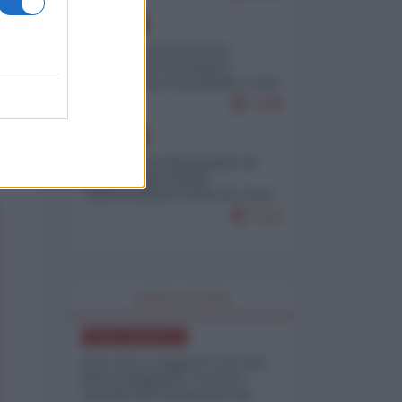
EUROPA
Mosca: le esercitazioni
nucleari di Germania e
Francia sono il preludio a una
guerra contro la Russia
7499
EUROPA
Petro accusa Netanyahu di
essere responsabile
"dell'invasione civile di Ceuta
da parte dei marocchini"
7123
WORLD AFFAIRS
NORD-AMERICA
Iran-USA, scoppia il caso dei
dati manipolati: il nuovo
metodo del Pentagono per