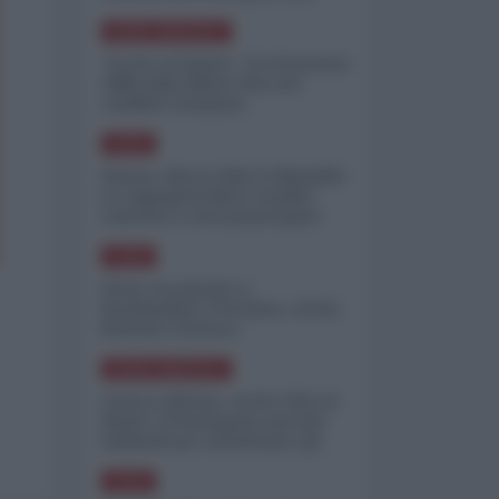
minimizzare le perdite
NORD-AMERICA
"Scorte al limite": il retroscena
CNN sulla difesa USA nel
conflitto iraniano
ASIA
Yemen, blocco Bab el-Mandab:
Le superpetroliere saudite
costrette a circumnavigare
l'Africa
ASIA
l'Iran era pronto a
bombardare l'Ucraina, cos'ha
fermato l'attacco
NORD-AMERICA
Guerra all'Iran, scorte USA al
limite: il Pentagono investe
miliardi per ricostituire gli
arsenali
ASIA