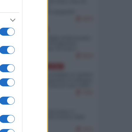
Invasione di Ceuta: cosa sta
accadendo
nell'enclave spagnola?
9275
EUROPA
Quando il figlio di Netanyahu
incitava "l'occupazione
musulmana" di Ceuta e
Melilla
8624
AMERICA LATINA
Dalla Convertibilità al "grillete
fiscal": l'Argentina si consegna
ai mercati (ancora una volta)
7910
ITALIA
Il turismo di massa e i
"risvegli" del Corriere della
sera
7671