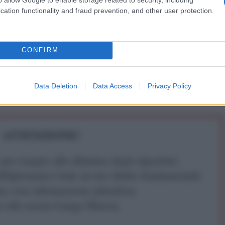
te di munizioni esaurite durante la guerra.
cation functionality and fraud prevention, and other user protection.
IDIPLOMATICO
CONFIRM
stata registrata in data 08/09/2015 presso il Tribunale civile di
gistro di stampa. Per ogni informazione, richiesta, consiglio e
ico.it
Data Deletion
Data Access
Privacy Policy
ATTENZIONE!
r reagire alla dittatura degli algoritmi.
iDiplomatico lede un tuo diritto fondamentale.
a vera informazione pluralista.
a alla nostra Lunga Marcia.