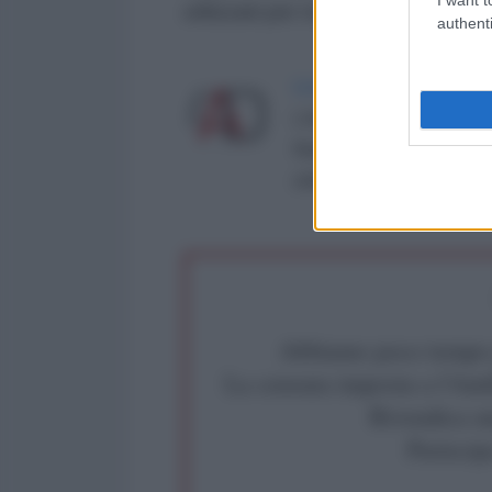
utilizzati per ricostituire le scor
authenti
LA REDAZIONE DE L'ANT
L'AntiDiplomatico è una te
Roma al n° 162/2015 del re
critica: info@lantidiplomat
Abbiamo poco tempo pe
La censura imposta a l'Ant
Rivendica un
Partecip