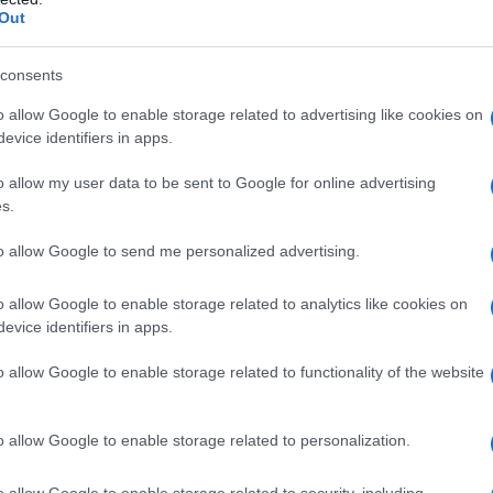
Out
rante, delle ore di funzionamento, della
consents
stanno aumentando rapidamente e, se non verrà
are, la Marina statunitense sarà costretta a
o allow Google to enable storage related to advertising like cookies on
evice identifiers in apps.
ire da luglio.
o allow my user data to be sent to Google for online advertising
za di fondi avrebbe influito sulla situazione del
s.
rasferimento e assegnazione di un numero di nuovi
to allow Google to send me personalized advertising.
.000 sarebbe stato interrotto. Ha aggiunto che
di rinnovo del servizio sarebbero stati compromessi.
o allow Google to enable storage related to analytics like cookies on
evice identifiers in apps.
a guerra tra Stati Uniti e Israele contro l'Iran ha
o allow Google to enable storage related to functionality of the website
ca 29 miliardi di dollari.
o allow Google to enable storage related to personalization.
evede di richiedere al Congresso un bilancio
00 miliardi di dollari, gran parte dei quali saranno
o allow Google to enable storage related to security, including