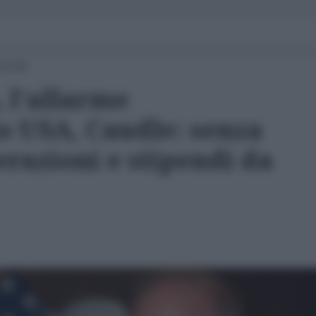
14:30
, l'allarme
o USA, Caudle: senza
erazioni e stipendi da