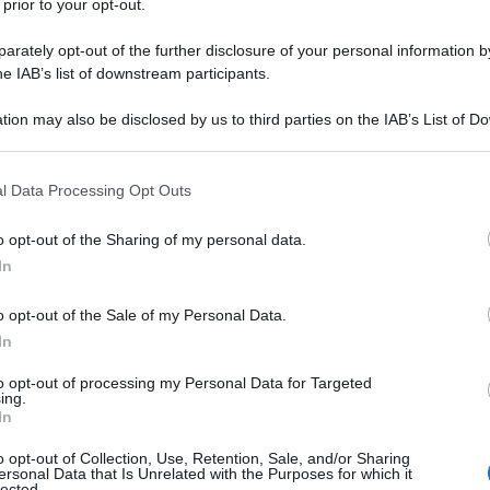
 prior to your opt-out.
rately opt-out of the further disclosure of your personal information by
he IAB’s list of downstream participants.
rina statunitense, l'ammiraglio Daryl Caudle,
ha
tion may also be disclosed by us to third parties on the IAB’s List of 
à stanziato un budget di emergenza per la guerra di
 that may further disclose it to other third parties.
ina statunitense sarà costretta, a partire da luglio,
 that this website/app uses one or more Google services and may gath
azioni di routine e alcuni programmi per il personale
l Data Processing Opt Outs
including but not limited to your visit or usage behaviour. You may click 
 to Google and its third-party tags to use your data for below specifi
o opt-out of the Sharing of my personal data.
ogle consent section.
In
o la Commissione per le Forze Armate della Camera
i, ha dichiarato che il bilancio per l'anno fiscale
o opt-out of the Sale of my Personal Data.
sione israelo-americana lanciata alla fine di
In
to opt-out of processing my Personal Data for Targeted
ing.
In
iccia della Marina statunitense in Asia occidentale
 e che il protrarsi di questa situazione sta
o opt-out of Collection, Use, Retention, Sale, and/or Sharing
ersonal Data that Is Unrelated with the Purposes for which it
e operativa.
lected.