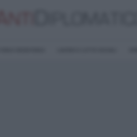
TURA E RESISTENZA
LAVORO E LOTTE SOCIALI
OPI