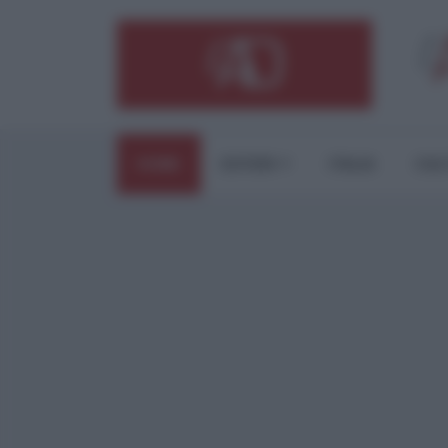
HOME
ESTERI
ITALIA
CUL