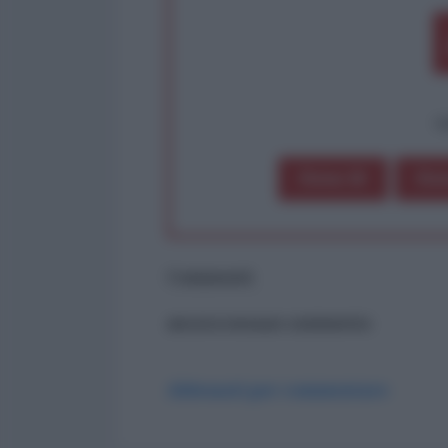
op
Dona 1€
Don
Commenti
ancora nessun commento
Abbonati per commentare