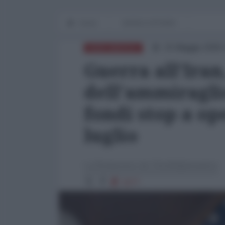
Home
WORLD AFFAIRS
15 Maggio 2026 
NORD-AMERICA
Guerra all'Iran
dell'ammiragli
fondi stop a op
luglio
La Redazione de l'AntiDiplomatico
3277