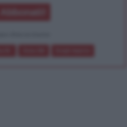
Abbonati!
pure effettua una donazione
a 5€
Dona 15€
Scegli importo