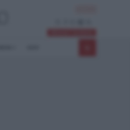
ACCEDI
Abbonati / Sostienici
NIONI
SHOP