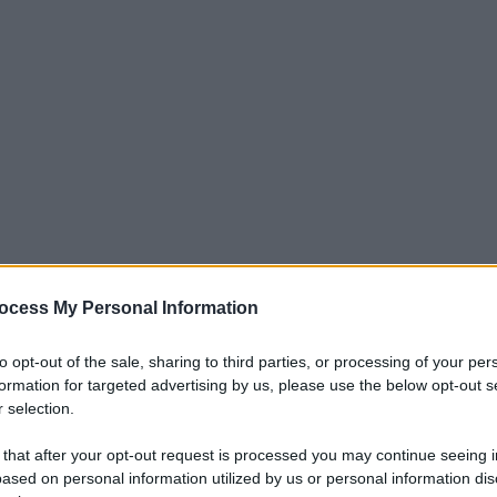
ocess My Personal Information
iti per sempre. Il tuo contributo fa la differenza:
mazione. L'ANTIDIPLOMATICO SEI ANCHE TU!
to opt-out of the sale, sharing to third parties, or processing of your per
formation for targeted advertising by us, please use the below opt-out s
 selection.
a 5€
Dona 15€
Scegli importo
 that after your opt-out request is processed you may continue seeing i
ased on personal information utilized by us or personal information dis