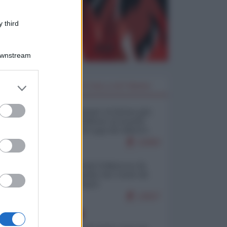
 third
Downstream
er and store
I PIÙ LETTI DELLA SETTIMANA
to grant or
ed purposes
Restare umani: la forma più
alta di ribellione al mondo
distopico di oggi (di Alberto
Bradanini)
21893
Ceuta: perché il Marocco fa
con noi quello che vuole (di
Alberto Negri)
12627
EUROPA