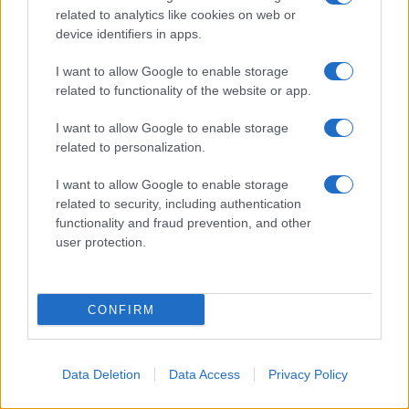
related to analytics like cookies on web or
device identifiers in apps.
I want to allow Google to enable storage
#
GENERAZIONE
ANTIDIPLOMATICA
related to functionality of the website or app.
I want to allow Google to enable storage
related to personalization.
I want to allow Google to enable storage
related to security, including authentication
functionality and fraud prevention, and other
user protection.
Berlino salva la privacy delle chat online –
ma il rischio censura resta all’orizzonte
17 Ottobre 2025 13:00
CONFIRM
Data Deletion
Data Access
Privacy Policy
#
UNA
FINESTRA
APERTA