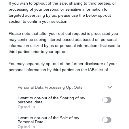
If you wish to opt-out of the sale, sharing to third parties, or
processing of your personal or sensitive information for
La Trilogia del Rimosso di Michelangelo
targeted advertising by us, please use the below opt-out
Severgnini, prodotta da l'AntiDiplomatico,
section to confirm your selection.
interamente in chiaro
Please note that after your opt-out request is processed you
24 Luglio 2026 15:49
may continue seeing interest-based ads based on personal
information utilized by us or personal information disclosed to
third parties prior to your opt-out.
#
GENERAZIONE
ANTIDIPLOMATICA
You may separately opt-out of the further disclosure of your
personal information by third parties on the IAB’s list of
downstream participants.
Personal Data Processing Opt Outs
This information may also be disclosed by us to third parties
on the IAB’s List of Downstream Participants that may further
I want to opt-out of the Sharing of my
disclose it to other third parties.
personal data.
Opted In
Please note that this website/app uses one or more Google
Berlino salva la privacy delle chat online –
services and may gather and store information including but
I want to opt-out of the Sale of my
ma il rischio censura resta all’orizzonte
Personal Data.
not limited to your visit or usage behaviour. You may click to
Opted In
grant or deny consent to Google and its third-party tags to