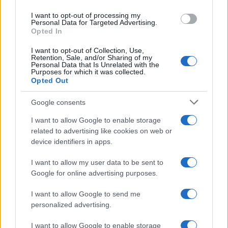
use your data for below specified purposes in below Google
#
GENERAZIONE
ANTIDIPLOMATICA
I want to opt-out of processing my
consent section.
Personal Data for Targeted Advertising.
Opted In
I want to opt-out of Collection, Use,
Retention, Sale, and/or Sharing of my
Personal Data that Is Unrelated with the
Purposes for which it was collected.
Opted Out
Google consents
Berlino salva la privacy delle chat online –
ma il rischio censura resta all’orizzonte
I want to allow Google to enable storage
related to advertising like cookies on web or
17 Ottobre 2025 13:00
device identifiers in apps.
I want to allow my user data to be sent to
Google for online advertising purposes.
#
UNA
FINESTRA
APERTA
I want to allow Google to send me
personalized advertising.
Una finestra aperta
I want to allow Google to enable storage