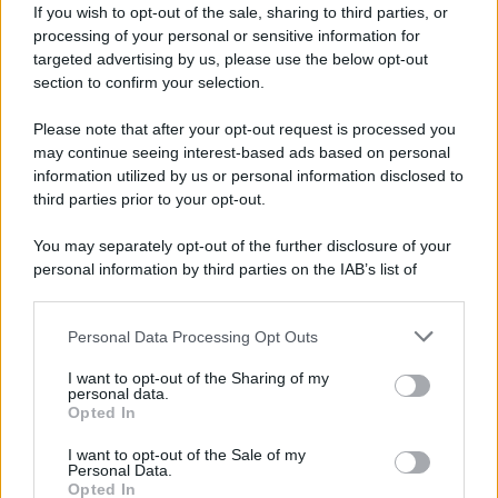
If you wish to opt-out of the sale, sharing to third parties, or
processing of your personal or sensitive information for
targeted advertising by us, please use the below opt-out
section to confirm your selection.
Please note that after your opt-out request is processed you
Yunnan: Dove il tè incontra il caffè e la
may continue seeing interest-based ads based on personal
macadamia profuma di futuro
information utilized by us or personal information disclosed to
third parties prior to your opt-out.
27 Ottobre 2025 10:00
You may separately opt-out of the further disclosure of your
personal information by third parties on the IAB’s list of
downstream participants.
#
I
MEDIA
ALLA
GUERRA
Personal Data Processing Opt Outs
This information may also be disclosed by us to third parties
on the IAB’s List of Downstream Participants that may further
di Francesco Santoianni
I want to opt-out of the Sharing of my
disclose it to other third parties.
personal data.
Opted In
Please note that this website/app uses one or more Google
services and may gather and store information including but
I want to opt-out of the Sale of my
Personal Data.
not limited to your visit or usage behaviour. You may click to
Opted In
grant or deny consent to Google and its third-party tags to