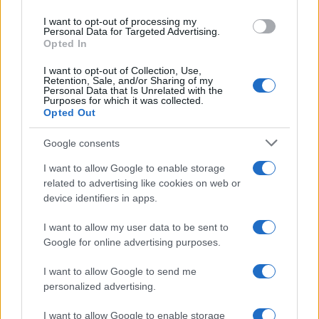
use your data for below specified purposes in below Google
I want to opt-out of processing my
consent section.
Personal Data for Targeted Advertising.
Milioni di chiamate spam? Colpa dello
Opted In
Stato che non c’è più
28 Luglio 2026 16:00
I want to opt-out of Collection, Use,
Retention, Sale, and/or Sharing of my
Personal Data that Is Unrelated with the
Purposes for which it was collected.
Opted Out
#
NATIVI
Google consents
I want to allow Google to enable storage
di Raffaella Milandri
related to advertising like cookies on web or
device identifiers in apps.
I want to allow my user data to be sent to
Google for online advertising purposes.
Trump consegna alle miniere le terre
sacre dei nativi. Ai turisti resta la
I want to allow Google to send me
cartolina
personalized advertising.
16 Luglio 2026 09:30
I want to allow Google to enable storage