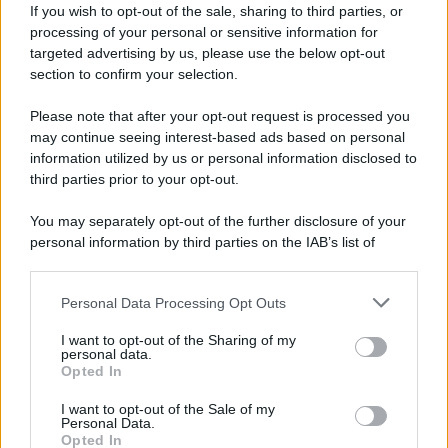
If you wish to opt-out of the sale, sharing to third parties, or
processing of your personal or sensitive information for
#
GENERAZIONE
ANTIDIPLOMATICA
targeted advertising by us, please use the below opt-out
section to confirm your selection.
Please note that after your opt-out request is processed you
may continue seeing interest-based ads based on personal
information utilized by us or personal information disclosed to
third parties prior to your opt-out.
You may separately opt-out of the further disclosure of your
Berlino salva la privacy delle chat online –
personal information by third parties on the IAB’s list of
ma il rischio censura resta all’orizzonte
downstream participants.
17 Ottobre 2025 13:00
Personal Data Processing Opt Outs
This information may also be disclosed by us to third parties
on the IAB’s List of Downstream Participants that may further
I want to opt-out of the Sharing of my
disclose it to other third parties.
personal data.
Opted In
#
UNA
FINESTRA
APERTA
Please note that this website/app uses one or more Google
services and may gather and store information including but
I want to opt-out of the Sale of my
Personal Data.
not limited to your visit or usage behaviour. You may click to
Opted In
Una finestra aperta
grant or deny consent to Google and its third-party tags to